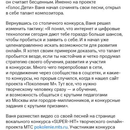
он считает бесценным. Именно на проекте
акций
«Голос.Дети» Ваня начал сочинять свои песни, открыл
Дивиденды
в себе талант композитора.
Рынок
облигаций
Вернувшись со столичного конкурса, Ваня решил
изменить тактику: «Я понял, что интернет и цифровые
Описание
технологии сегодня дают тебе гораздо больше шансов,
Еврооблигации-2023
чтобы пробиться и заявить о себе. И я начал уже
Уведомление
целенаправленно искать возможности для развития
о
онлайн. Я хотел своим примером доказать, что талант
погашении
пробьется везде, если ты настойчив и четко продумал
именных
стратегию своего обучения, развития и участия
облигаций
в конкурсах. Много чего перепробовал в сети,
Другое
и продвижение через сообщества в соцсетях, и какие-
то конкурсы, но прорыв случился, когда я нашел сайт
Регистратор
проекта «Поколение М». Тут все, что нужно
Реквизиты
творческому человеку сразу — и обучение,
Контакты
и возможность общаться с крутыми педагогами
йчивое развитие
из Москвы или городов-миллионников, и конкурсные
и деловая этика
задания с крутыми призами».
На главную
Ваня разместил видео со своей песней на странице
вокального конкурса «SUPER-HIT» творческого онлайн-
проекта МТС
pokolenie.mts.ru
. Участникам конкурса