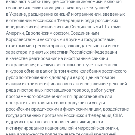
включают в себя: текущее состояние экономики, включая
геополитическую ситуацию, связанную с ситуацией
в Украине; расширение санкций и ограничений, введенных
в отношении Российской Федерации и ряда российских
юридических и физических лиц Соединенными Штатами
Америки, Европейским союзом, Соединенным
Королевством и некоторыми другими государствами;
ответных мер регуляторного, законодательного и иного
характера, принятых властями Российской Федерации
в качестве реагирования на иностранные санкции
и ограничения; высокую волатильность учетных ставок
и курсов обмена валют (в том числе колебания российского
рубля по отношению к доллару и евро), цен на товары
и акции и стоимости финансовых активов; влияние решений
ряда иностранных поставщиков товаров, работ, услуг,
программного обеспечения и т.п. приостановить или
прекратить поставлять свою продукцию и услуги
российским юридическим и физическим лицам; воздействие
государственных программ Российской Федерации, США
и других стран по восстановлению ликвидности
и стимулированию национальной и мировой экономики;
нашу возможность поддерживать текущий кредитный