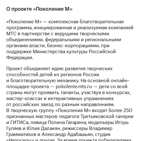
О проекте «Поколение М»
«Поколение М» — комплексная благотворительная
программа, инициированная и реализуемая компанией
МТС в партнерстве с ведущими творческими
объединениями, федеральными и региональными
органами власти, бизнес-корпорациями, при
поддержке Министерства культуры Российской
Федерации.
Проект объединяет идею развития творческих
способностей детей из регионов России
и благотворительную механику. На основной онлайн-
площадке проекта — pokolenie.mts.ru — дети со всей
страны могут проявить таланты, участвуя в конкурсах,
мастер-классах и интерактивных упражнениях
от российских звезд по разным направлениям.
В творческую группу «Поколения М» входят более 250
признанных мастеров: педагоги Третьяковской галереи
и ГИТИСа, певица Полина Гагарина, модельеры Игорь
Гуляев и Юлия Далакян, режиссеры Владимир
Грамматиков и Александр Адабашьян, студия
«Непоседы» и другие. За время проекта победителями