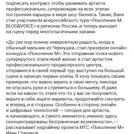
подписать контракт, чтобы развивать артиста
профессионально, сопровождая на всех этапах
построения карьеры в мире шоу-бизнеса. Также, Ваня
стал участником всероссийского тура «Поколение М:
BLOG&VOICE» в регионах России, и теперь выходит
на сцену перед многотысячными залами.
«До сих пор помню невероятную радость, когда я,
обычный мальчик из Чернушки, стал призером онлайн-
конкурса «Поколение М». Это отправная точка нового
суперкрутого этапа моей жизни: я стал артистом
профессионального продюсерского центра,
отправился в своей первый тур, выступил на большой
сцене и записал первые клипы. Я хочу показать своим
примером, что важно верить в свою мечту, никогда
не опускать руки и стремиться к большему. И даже
если на каком-то этапе что-то у вас не получается,
верьте в себя, ищите варианты, продолжайте смотреть
и вперед, и в стороны. Особенно в сторону онлайн
и цифровых технологий — сегодня для артиста,
и начинающего, и самого именитого, именно здесь
сконцентрированы безграничные возможности», —
рассказывает хедлайнер проекта МТС «Поколение М»
Иван Стариков.