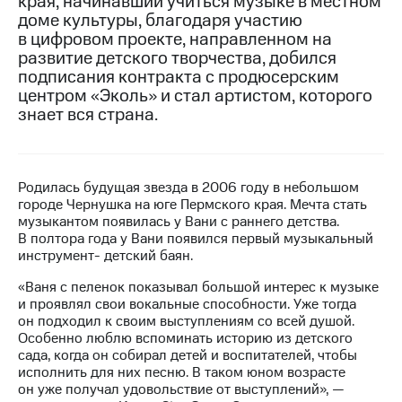
края, начинавший учиться музыке в местном
доме культуры, благодаря участию
МТС
в цифровом проекте, направленном на
о технологиях
развитие детского творчества, добился
подписания контракта с продюсерским
Достижения
центром «Эколь» и стал артистом, которого
знает вся страна.
Интервью
Финансовая
отчетность
Родилась будущая звезда в 2006 году в небольшом
Контакты
городе Чернушка на юге Пермского края. Мечта стать
музыкантом появилась у Вани с раннего детства.
Пригласить
В полтора года у Вани появился первый музыкальный
спикера
инструмент- детский баян.
м и акционерам
«Ваня с пеленок показывал большой интерес к музыке
Корпоративное
и проявлял свои вокальные способности. Уже тогда
управление
он подходил к своим выступлениям со всей душой.
Особенно люблю вспоминать историю из детского
Корпоративный
сада, когда он собирал детей и воспитателей, чтобы
секретарь
исполнить для них песню. В таком юном возрасте
Раскрытие
он уже получал удовольствие от выступлений», —