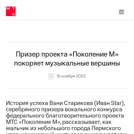
О
сторам и акционерам
Комплаенс и деловая этика
Устойчивое развитие
Медиа-центр
О МТС
О МТС
На главную
компании
О
компании
Стратегия
Стратегия
Все Новости
Карьера
в МТС
Карьера
в МТС
Пресс-
Призер проекта «Поколение М»
релизы
История
покоряет музыкальные вершины
компании
МТС
о технологиях
Руководство
16 ноября 2022
региона
Правовая
информация
История успеха Вани Старикова (Иван Star),
серебряного призера вокального конкурса
Контакты
федерального благотворительного проекта
МТС «Поколение М», рассказывает, как
Медиа-центр
Пресс-
мальчик из небольшого города Пермского
релизы