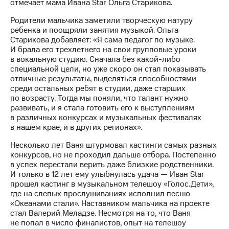
информации
отмечает мама Ивана Star Ольга Старикова.
Информация
Родители мальчика заметили творческую натуру
акционерам
ребенка и поощряли занятия музыкой. Ольга
Документы
Старикова добавляет: «Я сама педагог по музыке.
ПАО
И брала его трехлетнего на свои групповые уроки
"МТС"
в вокальную студию. Сначала без какой-либо
Собрания
специальной цели, но уже скоро он стал показывать
акционеров
отличные результаты, выделяться способностями
Личный
среди остальных ребят в студии, даже старших
кабинет
по возрасту. Тогда мы поняли, что талант нужно
акционера
развивать, и я стала готовить его к выступлениям
Акционерный
в различных конкурсах и музыкальных фестивалях
капитал
в нашем крае, и в других регионах».
Контроль
и
Несколько лет Ваня штурмовал кастинги самых разных
аудит
конкурсов, но не проходил дальше отбора. Постепенно
Рынок
в успех перестали верить даже близкие родственники.
акций
И только в 12 лет ему улыбнулась удача — Иван Star
прошел кастинг в музыкальном телешоу «Голос.Дети»,
Описание
где на слепых прослушиваниях исполнил песню
Программа
«Океанами стали». Наставником мальчика на проекте
приобретения
стал Валерий Меладзе. Несмотря на то, что Ваня
Порядок
не попал в число финалистов, опыт на телешоу
выкупа