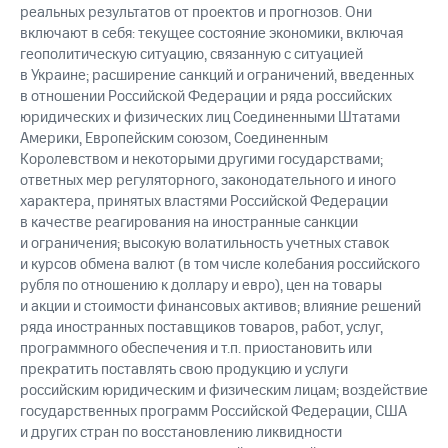
реальных результатов от проектов и прогнозов. Они
включают в себя: текущее состояние экономики, включая
геополитическую ситуацию, связанную с ситуацией
в Украине; расширение санкций и ограничений, введенных
в отношении Российской Федерации и ряда российских
юридических и физических лиц Соединенными Штатами
Америки, Европейским союзом, Соединенным
Королевством и некоторыми другими государствами;
ответных мер регуляторного, законодательного и иного
характера, принятых властями Российской Федерации
в качестве реагирования на иностранные санкции
и ограничения; высокую волатильность учетных ставок
и курсов обмена валют (в том числе колебания российского
рубля по отношению к доллару и евро), цен на товары
и акции и стоимости финансовых активов; влияние решений
ряда иностранных поставщиков товаров, работ, услуг,
программного обеспечения и т.п. приостановить или
прекратить поставлять свою продукцию и услуги
российским юридическим и физическим лицам; воздействие
государственных программ Российской Федерации, США
и других стран по восстановлению ликвидности