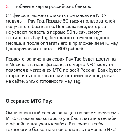
информации
добавить карты российских банков.
Информация
акционерам
С 1 февраля можно оставить предзаказ на NFC-
Документы
модуль — Pay Tag. Первые 50 тысяч пользователей
ПАО
получат его бесплатно. Пользователи, которые
"МТС"
не успеют попасть в первые 50 тысяч, смогут
Собрания
тестировать Pay Tag бесплатно в течение одного
акционеров
месяца, а после оплатить его в приложении MTC Pay.
Личный
Единоразовая оплата — 699 рублей.
кабинет
акционера
Первая ограниченная серия Pay Tag будет доступна
Акционерный
в Москве в начале февраля, а с марта NFC-модули
капитал
появятся в магазинах МТС по всей России. Банк будет
Контроль
отправлять пользователям, оставившим предзаказ
и
на сайте, SMS о готовности Pay Tag.
аудит
Рынок
акций
О сервисе МТС Pay:
Описание
Программа
Омниканальный сервис запущен на базе экосистемы
приобретения
МТС, с помощью которого удобно платить в онлайн
Порядок
и офлайн и получать кешбэк. Включает в себя
выкупа
технологию бесконтактной оплаты с помощью NFC-