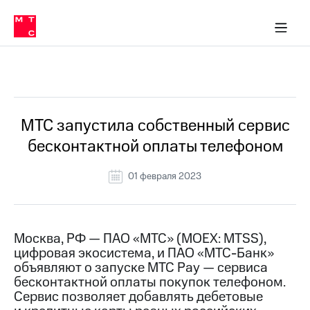
О
сторам и акционерам
Комплаенс и деловая этика
Устойчивое развитие
Медиа-центр
О МТС
О МТС
На главную
компании
О
компании
Стратегия
Стратегия
Все Новости
Карьера
в МТС
Карьера
в МТС
Пресс-
МТС запустила собственный сервис
релизы
История
бесконтактной оплаты телефоном
компании
МТС
о технологиях
Руководство
01 февраля 2023
региона
Правовая
информация
Москва, РФ — ПАО «МТС» (MOEX: MTSS),
цифровая экосистема, и ПАО «МТС-Банк»
Контакты
объявляют о запуске МТС Pay — сервиса
бесконтактной оплаты покупок телефоном.
Медиа-центр
Пресс-
Сервис позволяет добавлять дебетовые
релизы