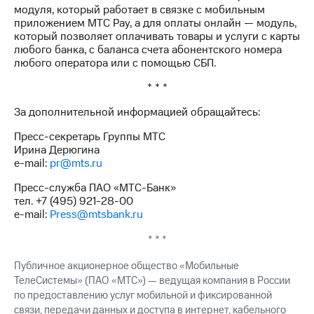
акций
модуля, который работает в связке с мобильным
Дивиденды
приложением МТС Pay, а для оплаты онлайн — модуль,
Рынок
который позволяет оплачивать товары и услуги с карты
облигаций
любого банка, с баланса счета абонентского номера
любого оператора или с помощью СБП.
Описание
* * *
Еврооблигации-2023
Уведомление
За дополнительной информацией обращайтесь:
о
погашении
Пресс-секретарь Группы МТС
именных
Ирина Дерюгина
облигаций
e-mail:
pr@mts.ru
Другое
Пресс-служба ПАО «МТС-Банк»
Регистратор
тел. +7 (495) 921-28-00
Реквизиты
e-mail:
Press@mtsbank.ru
Контакты
йчивое развитие
* * *
и деловая этика
На главную
Публичное акционерное общество «Мобильные
ТелеСистемы» (ПАО «МТС») — ведущая компания в России
по предоставлению услуг мобильной и фиксированной
связи, передачи данных и доступа в интернет, кабельного