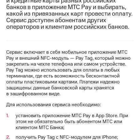
и кредитные карты разных российских
банков в приложение МТС Pay и выбирать,
МТС
какой из привязанных карт провести оплату.
о технологиях
Сервис доступен абонентам других
операторов и клиентам российских банков.
Достижения
Интервью
Финансовая
Сервис включает в себя мобильное приложение MTC
отчетность
Pay и внешний NFC-модуль — Pay Tag, который можно
закрепить на чехле телефона или самом устройстве.
Контакты
Pay Tag можно использовать для оплаты в любых
терминалах, где есть возможность бесконтактной
Пригласить
оплаты пластиковыми картами. Платежи надежно
спикера
защищены: данные банковской карты хранятся
в зашифрованном виде.
м и акционерам
Для использования сервиса необходимо:
Корпоративное
управление
установить приложение МТС Pay в App Store. При
этом не обязательно быть абонентом МТС или
Корпоративный
клиентом МТС Банка;
секретарь
Раскрытие
получить Pay Tag с NFC-модулем для iPhone;