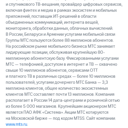
и спутникового ТВ-вещания; провайдер цифровых сервисов,
включая финтех и медиа в рамках экосистем и мобильных
приложений; поставщик ИТ-решений в области
объединенных коммуникаций, интернета вещей,
мониторинга, обработки данных, облачных вычислений.
В России, Беларуси и Армении услугами мобильной связи
Группы МТС пользуются более 88 миллионов абонентов.
На российском рынке мобильного бизнеса МТС занимает
лидирующие позиции, обслуживая крупнейшую 80-
миллионную абонентскую базу. Фиксированными услугами
МТС — телефонией, доступом в интернет и ТВ — охвачено
свыше 10 миллионов абонентов, сервисами OTT
и платного ТВ в различных средах — более 10 миллионов
пользователей, услугами дочернего МТС Банка — 3,3
миллиона клиентов, общее количество экосистемных
клиентов МТС составляет почти 13 миллионов. Компания
располагает в России 14 дата-центрами и розничной сетью
из более 5 000 магазинов. Крупнейшим акционером МТС
является ПАО АФК «Система». Акции МТС котируются
на Московской бирже — под кодом MTSS. Сайт компании:
www.mts.ru
.