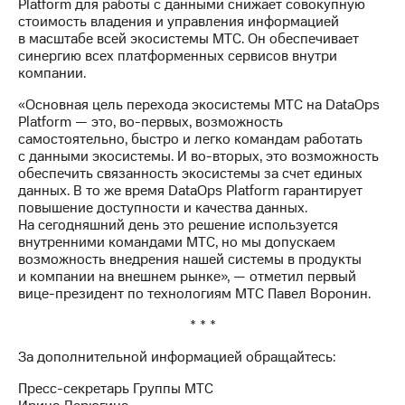
Platform для работы с данными снижает совокупную
акций
стоимость владения и управления информацией
Дивиденды
в масштабе всей экосистемы МТС. Он обеспечивает
Рынок
синергию всех платформенных сервисов внутри
облигаций
компании.
Описание
«Основная цель перехода экосистемы МТС на DataOps
Еврооблигации-2023
Platform — это, во-первых, возможность
Уведомление
самостоятельно, быстро и легко командам работать
о
с данными экосистемы. И во-вторых, это возможность
погашении
обеспечить связанность экосистемы за счет единых
именных
данных. В то же время DataOps Platform гарантирует
облигаций
повышение доступности и качества данных.
Другое
На сегодняшний день это решение используется
внутренними командами МТС, но мы допускаем
Регистратор
возможность внедрения нашей системы в продукты
Реквизиты
и компании на внешнем рынке», — отметил первый
Контакты
вице-президент по технологиям МТС Павел Воронин.
йчивое развитие
и деловая этика
* * *
На главную
За дополнительной информацией обращайтесь:
Пресс-секретарь Группы МТС