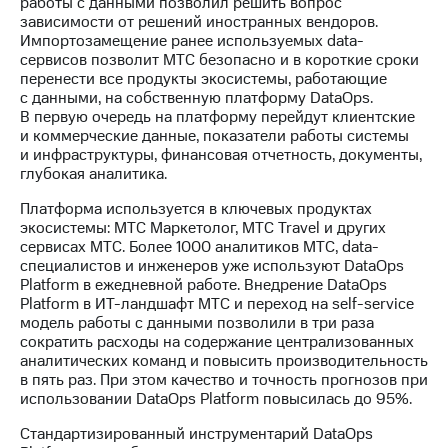
работы с данными позволил решить вопрос
информации
зависимости от решений иностранных вендоров.
Информация
Импортозамещение ранее используемых data-
акционерам
сервисов позволит МТС безопасно и в короткие сроки
Документы
перенести все продукты экосистемы, работающие
ПАО
с данными, на собственную платформу DataOps.
"МТС"
В первую очередь на платформу перейдут клиентские
Собрания
и коммерческие данные, показатели работы системы
акционеров
и инфраструктуры, финансовая отчетность, документы,
Личный
глубокая аналитика.
кабинет
акционера
Платформа используется в ключевых продуктах
Акционерный
экосистемы: МТС Маркетолог, МТС Travel и других
капитал
сервисах МТС. Более 1000 аналитиков МТС, data-
Контроль
специалистов и инженеров уже используют DataOps
и
Platform в ежедневной работе. Внедрение DataOps
аудит
Platform в ИТ-ландшафт МТС и переход на self-service
Рынок
модель работы с данными позволили в три раза
акций
сократить расходы на содержание централизованных
аналитических команд и повысить производительность
Описание
в пять раз. При этом качество и точность прогнозов при
Программа
использовании DataOps Platform повысилась до 95%.
приобретения
Порядок
Стандартизированный инструментарий DataOps
выкупа