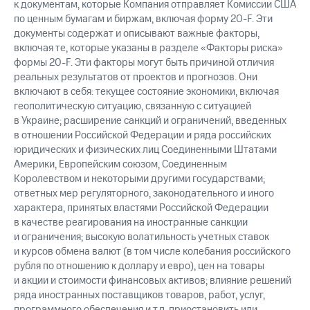
к документам, которые Компания отправляет Комиссии США
по ценным бумагам и биржам, включая форму 20-F. Эти
документы содержат и описывают важные факторы,
включая те, которые указаны в разделе «Факторы риска»
формы 20-F. Эти факторы могут быть причиной отличия
реальных результатов от проектов и прогнозов. Они
включают в себя: текущее состояние экономики, включая
геополитическую ситуацию, связанную с ситуацией
в Украине; расширение санкций и ограничений, введенных
в отношении Российской Федерации и ряда российских
юридических и физических лиц Соединенными Штатами
Америки, Европейским союзом, Соединенным
Королевством и некоторыми другими государствами;
ответных мер регуляторного, законодательного и иного
характера, принятых властями Российской Федерации
в качестве реагирования на иностранные санкции
и ограничения; высокую волатильность учетных ставок
и курсов обмена валют (в том числе колебания российского
рубля по отношению к доллару и евро), цен на товары
и акции и стоимости финансовых активов; влияние решений
ряда иностранных поставщиков товаров, работ, услуг,
программного обеспечения и т.п. приостановить или