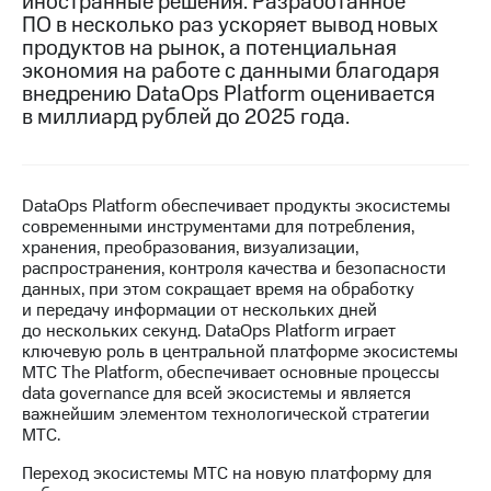
иностранные решения. Разработанное
ПО в несколько раз ускоряет вывод новых
МТС
продуктов на рынок, а потенциальная
о технологиях
экономия на работе с данными благодаря
внедрению DataOps Platform оценивается
Достижения
в миллиард рублей до 2025 года.
Интервью
Финансовая
отчетность
DataOps Platform обеспечивает продукты экосистемы
современными инструментами для потребления,
Контакты
хранения, преобразования, визуализации,
распространения, контроля качества и безопасности
Пригласить
данных, при этом сокращает время на обработку
спикера
и передачу информации от нескольких дней
до нескольких секунд. DataOps Platform играет
м и акционерам
ключевую роль в центральной платформе экосистемы
Корпоративное
МТС The Platform, обеспечивает основные процессы
управление
data governance для всей экосистемы и является
важнейшим элементом технологической стратегии
Корпоративный
МТС.
секретарь
Переход экосистемы МТС на новую платформу для
Раскрытие