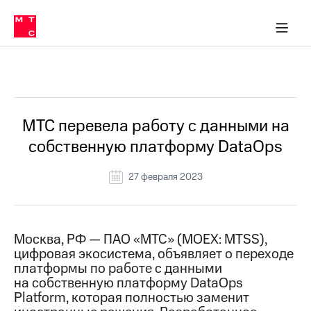
О
сторам и акционерам
Комплаенс и деловая этика
Устойчивое развитие
Медиа-центр
О МТС
О МТС
На главную
компании
О
компании
Стратегия
Стратегия
Все Новости
Карьера
в МТС
Карьера
в МТС
Пресс-
МТС перевела работу с данными на
релизы
История
собственную платформу DataOps
компании
МТС
о технологиях
Руководство
27 февраля 2023
региона
Правовая
информация
Москва, РФ — ПАО «МТС» (MOEX: MTSS),
цифровая экосистема, объявляет о переходе
Контакты
платформы по работе с данными
на собственную платформу DataOps
Медиа-центр
Пресс-
Platform, которая полностью заменит
релизы