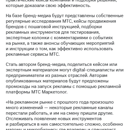
практические кейсы компаний и подборки решений,
информации
которые доказали свою эффективность.
Информация
акционерам
На базе бренд-медиа будут представлены собственные
Документы
регулярные исследования МТС, кейсы продвижения
ПАО
брендов с пошаговой инструкцией, подборки
"МТС"
рекламных инструментов для тестирования,
Собрания
экспертные колонки с комментариями о событиях
акционеров
на рынке, а также анонсы обучающих мероприятий
Личный
и инструкции о том, как эффективно использовать
кабинет
рекламные сервисы МТС.
акционера
Акционерный
Стать автором бренд-медиа, поделиться кейсом или
капитал
экспертным материалом могут digital-cпециалисты или
Контроль
предприниматели из разных отраслей. Авторам
и
опубликованных материалов будут предложены
аудит
промокоды на запуск рекламы с помощью рекламной
Рынок
платформы МТС Маркетолог.
акций
«На рекламном рынке с прошлого года произошло
Описание
много изменений — некоторые рекламные каналы
Программа
перестали работать, и им на смену пришли другие.
приобретения
Отслеживать появление новых инструментов
Порядок
и разбираться в них самостоятельно сложно, особенно
выкупа
малому и микробизнесу, где владелец и специалист