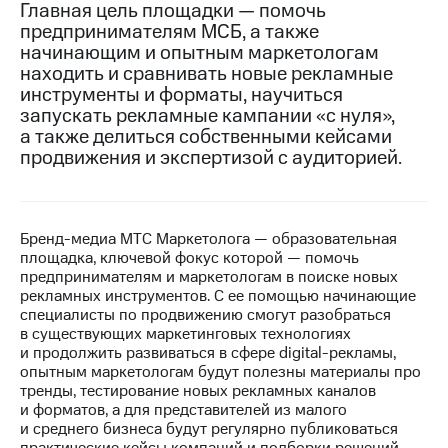
Главная цель площадки — помочь
предпринимателям МСБ, а также
МТС
начинающим и опытным маркетологам
о технологиях
находить и сравнивать новые рекламные
Достижения
инструменты и форматы, научиться
запускать рекламные кампании «с нуля»,
Интервью
а также делиться собственными кейсами
продвижения и экспертизой с аудиторией.
Финансовая
отчетность
Контакты
Бренд-медиа МТС Маркетолога — образовательная
площадка, ключевой фокус которой — помочь
Пригласить
предпринимателям и маркетологам в поиске новых
спикера
рекламных инструментов. С ее помощью начинающие
специалисты по продвижению смогут разобраться
м и акционерам
в существующих маркетинговых технологиях
Корпоративное
и продолжить развиваться в сфере digital-рекламы,
управление
опытным маркетологам будут полезны материалы про
тренды, тестирование новых рекламных каналов
Корпоративный
и форматов, а для представителей из малого
секретарь
и среднего бизнеса будут регулярно публиковаться
Раскрытие