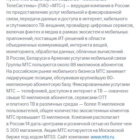
ТелеСистемы» (ПАО «МТС») — ведущая компания в России
по предоставлению услуг мобильной и фиксированной
связи, передачи данных и доступа в интернет, кабельного
и спутникового ТВ-вещания; провайдер цифровых сервисов,
включая финтех и медиа в рамках экосистем и мобильных
приложений; поставщик ИТ-решений в области
объединенных коммуникаций, интернета вещей,
мониторинга, обработки данных, облачных вычислений.
В России, Беларуси и Армении услугами мобильной связи
Группы МТС пользуются около 88 миллионов абонентов.
На российском рынке мобильного бизнеса МТС занимает
лидирующие позиции, обслуживая крупнейшую 80-
миллионную абонентскую базу. Фиксированными услугами
МТС — телефонией, доступом в интернет и ТВ — охвачено
свыше 10 миллионов абонентов, сервисами OTT
и платного ТВ в различных средах — более 11 миллионов
пользователей, общее количество экосистемных клиентов
МТС превышает 13 миллионов. Компания располагает
в России 14 дата-центрами и розничной сетью из более чем
5 300 магазинов. Акции МТС котируются на Московской
бирже под кодом MTSS. Сайт компании:
www.mts.ru
.