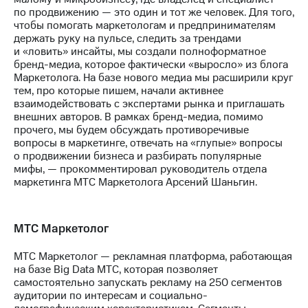
акций
по продвижению — это один и тот же человек. Для того,
Дивиденды
чтобы помогать маркетологам и предпринимателям
Рынок
держать руку на пульсе, следить за трендами
облигаций
и «ловить» инсайты, мы создали полноформатное
бренд-медиа, которое фактически «выросло» из блога
Описание
Маркетолога. На базе нового медиа мы расширили круг
Еврооблигации-2023
тем, про которые пишем, начали активнее
Уведомление
взаимодействовать с экспертами рынка и приглашать
о
внешних авторов. В рамках бренд-медиа, помимо
погашении
прочего, мы будем обсуждать противоречивые
именных
вопросы в маркетинге, отвечать на «глупые» вопросы
облигаций
о продвижении бизнеса и разбирать популярные
Другое
мифы, — прокомментировал руководитель отдела
маркетинга МТС Маркетолога Арсений Шаньгин.
Регистратор
Реквизиты
Контакты
МТС Маркетолог
йчивое развитие
и деловая этика
МТС Маркетолог — рекламная платформа, работающая
На главную
на базе Big Data МТС, которая позволяет
самостоятельно запускать рекламу на 250 сегментов
аудитории по интересам и социально-