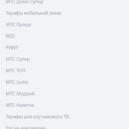
МТС Дома Супер
Тарифы мобильной связи
МТС Проще
RED
РИИЛ
МТС Супер
МТС ТОП
МТС Junior
МТС Мудрый
МТС Налегке
Тарифы для спутникового ТВ
Год на максимуме