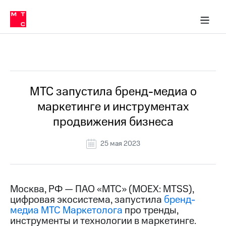
О
сторам и акционерам
Комплаенс и деловая этика
Устойчивое развитие
Медиа-центр
О МТС
О МТС
На главную
компании
О
компании
Стратегия
Стратегия
Все Новости
Карьера
в МТС
Карьера
в МТС
Пресс-
МТС запустила бренд-медиа о
релизы
История
маркетинге и инструментах
компании
МТС
продвижения бизнеса
о технологиях
Руководство
региона
25 мая 2023
Правовая
информация
Контакты
Москва, РФ — ПАО «МТС» (MOEX: MTSS),
цифровая экосистема, запустила
бренд-
Медиа-центр
медиа МТС Маркетолога
про тренды,
Пресс-
инструменты и технологии в маркетинге.
релизы