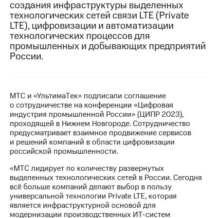
создания инфраструктуры выделенных
технологических сетей связи LTE (Private
МТС
LTE), цифровизации и автоматизации
о технологиях
технологических процессов для
Достижения
промышленных и добывающих предприятий
России.
Интервью
Финансовая
отчетность
МТС и «УльтимаTек» подписали соглашение
о сотрудничестве на конференции «Цифровая
Контакты
индустрия промышленной России» (ЦИПР 2023),
проходящей в Нижнем Новгороде. Сотрудничество
Пригласить
предусматривает взаимное продвижение сервисов
спикера
и решений компаний в области цифровизации
российской промышленности.
м и акционерам
Корпоративное
«МТС лидирует по количеству развернутых
управление
выделенных технологических сетей в России. Сегодня
всё больше компаний делают выбор в пользу
Корпоративный
универсальной технологии Private LTE, которая
секретарь
является инфраструктурной основой для
Раскрытие
модернизации производственных
ИТ-систем