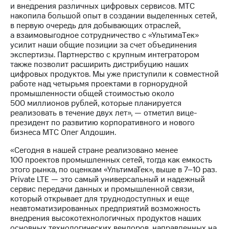
информации
и внедрения различных цифровых сервисов. МТС
Информация
накопила большой опыт в создании выделенных сетей,
акционерам
в первую очередь для добывающих отраслей,
Документы
а взаимовыгодное сотрудничество с «УльтимаTек»
ПАО
усилит наши общие позиции за счет объединения
"МТС"
экспертизы. Партнерство с крупным интегратором
Собрания
также позволит расширить дистрибуцию наших
акционеров
цифровых продуктов. Мы уже приступили к совместной
Личный
работе над четырьмя проектами в горнорудной
кабинет
промышленности общей стоимостью около
акционера
500 миллионов рублей, которые планируется
Акционерный
реализовать в течение двух лет», — отметил вице-
капитал
президент по развитию корпоративного и нового
Контроль
бизнеса МТС Олег Алдошин.
и
аудит
«Сегодня в нашей стране реализовано менее
Рынок
100 проектов промышленных сетей, тогда как емкость
акций
этого рынка, по оценкам «УльтимаТек», выше в
7–10
раз.
Private LTE — это самый универсальный и надежный
Описание
сервис передачи данных и промышленной связи,
Программа
который открывает для труднодоступных и еще
приобретения
неавтоматизированных предприятий возможность
Порядок
внедрения высокотехнологичных продуктов наших
выкупа
основных технологических вендоров, направленных на