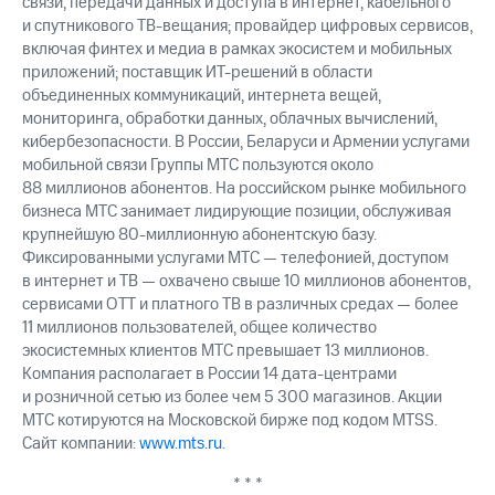
связи, передачи данных и доступа в интернет, кабельного
и спутникового
ТВ-вещания;
провайдер цифровых сервисов,
включая финтех и медиа в рамках экосистем и мобильных
приложений; поставщик
ИТ-решений
в области
объединенных коммуникаций, интернета вещей,
мониторинга, обработки данных, облачных вычислений,
кибербезопасности. В России, Беларуси и Армении услугами
мобильной связи Группы МТС пользуются около
88 миллионов абонентов. На российском рынке мобильного
бизнеса МТС занимает лидирующие позиции, обслуживая
крупнейшую
80-миллионную
абонентскую базу.
Фиксированными услугами МТС — телефонией, доступом
в интернет и ТВ — охвачено свыше 10 миллионов абонентов,
сервисами OTT и платного ТВ в различных средах — более
11 миллионов пользователей, общее количество
экосистемных клиентов МТС превышает 13 миллионов.
Компания располагает в России 14 дата-центрами
и розничной сетью из более чем 5 300 магазинов. Акции
МТС котируются на Московской бирже под кодом MTSS.
Сайт компании:
www.mts.ru
.
* * *