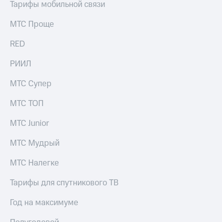
Тарифы мобильной связи
МТС Проще
RED
РИИЛ
МТС Супер
МТС ТОП
МТС Junior
МТС Мудрый
МТС Налегке
Тарифы для спутникового ТВ
Год на максимуме