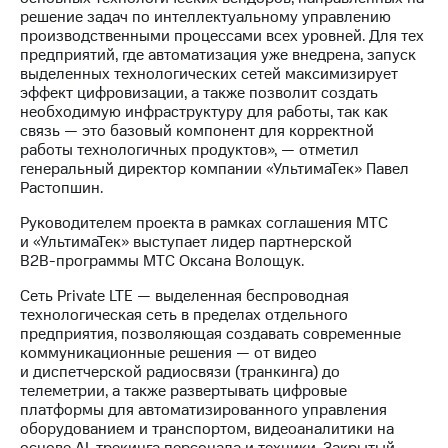
акций
решение задач по интеллектуальному управлению
Дивиденды
производственными процессами всех уровней. Для тех
Рынок
предприятий, где автоматизация уже внедрена, запуск
облигаций
выделенных технологических сетей максимизирует
эффект цифровизации, а также позволит создать
Описание
необходимую инфраструктуру для работы, так как
Еврооблигации-2023
связь — это базовый компонент для корректной
Уведомление
работы технологичных продуктов», — отметил
о
генеральный директор компании «УльтимаТек» Павел
погашении
Растопшин.
именных
облигаций
Руководителем проекта в рамках соглашения МТС
Другое
и «УльтимаТек» выступает лидер партнерской
B2B-программы
МТС Оксана Волощук.
Регистратор
Сеть Private LTE — выделенная беспроводная
Реквизиты
технологическая сеть в пределах отдельного
Контакты
предприятия, позволяющая создавать современные
йчивое развитие
коммуникационные решения — от видео
и деловая этика
и диспетчерской радиосвязи (транкинга) до
На главную
телеметрии, а также развертывать цифровые
платформы для автоматизированного управления
оборудованием и транспортом, видеоаналитики на