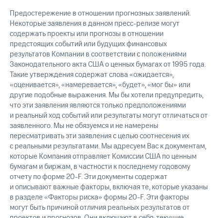
Предостережение в отношении прогнозных заявлений.
Некоторые заявления в данном пресс-релизе могут
содержать проекты или прогнозы в отношении
предстоящих событий или будущих финансовых
результатов Компании в соответствии с положениями
Законодательного акта США о ценных бумагах от 1995 года.
Такие утверждения содержат слова «ожидается»,
«оценивается», «намеревается», «будет», «мог бы» или
другие подобные выражения. Мы бы хотели предупредить,
что эти заявления являются только предположениями
и реальный ход событий или результаты могут отличаться от
заявленного. Мы не обязуемся и не намерены
пересматривать эти заявления с целью соотнесения их
с реальными результатами. Мы адресуем Вас к документам,
которые Компания отправляет Комиссии США по ценным
бумагам и биржам, в частности к последнему годовому
отчету по форме
20-F.
Эти документы содержат
и описывают важные факторы, включая те, которые указаны
в разделе «Факторы риска» формы
20-F.
Эти факторы
могут быть причиной отличия реальных результатов от
проектов и прогнозов. Они включают в себя: текущие