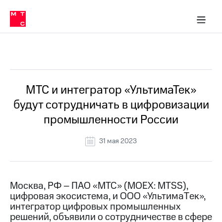
О
сторам и акционерам
Комплаенс и деловая этика
Устойчивое развитие
Медиа-центр
О МТС
О МТС
На главную
компании
О
компании
Стратегия
Стратегия
Все Новости
Карьера
в МТС
Карьера
в МТС
Пресс-
МТС и интегратор «УльтимаТек»
релизы
История
будут сотрудничать в цифровизации
компании
МТС
промышленности России
о технологиях
Руководство
региона
31 мая 2023
Правовая
информация
Контакты
Москва, РФ – ПАО «МТС» (MOEX: MTSS),
цифровая экосистема, и ООО «УльтимаTек»,
Медиа-центр
интегратор цифровых промышленных
Пресс-
решений, объявили о сотрудничестве в сфере
релизы