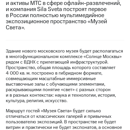
и активы МТС в сфере офлайн-развлечений,
и компания Sila Sveta построят первое
МТС
в России полностью мультимедийное
о технологиях
экспозиционное пространство «Музей
Достижения
Света».
Интервью
Финансовая
Здание нового московского музея будет располагаться
отчетность
в многофункциональном комплексе «Солнце Москвы»
рядом с ВДНХ с прилегающей инфраструктурой.
Контакты
Пространство, общая площадь которого составляет
4 000 кв. м. построено в гибридном формате,
Пригласить
совмещающим масштабные иммерсивные
спикера
выставочные залы с обучающими элементами,
раскрывающими понятие «свет» с разных сторон
м и акционерам
и в разных контекстах: наука и технологии, история,
Корпоративное
культура, религия, искусство.
управление
Маршрут гостей «Музея Света» будет сильно
Корпоративный
отличаться от классических галерей и привычных
секретарь
пользователю экспозиций. В пространстве не будет
Раскрытие
витрин и практически не будет экспонатов, а основное