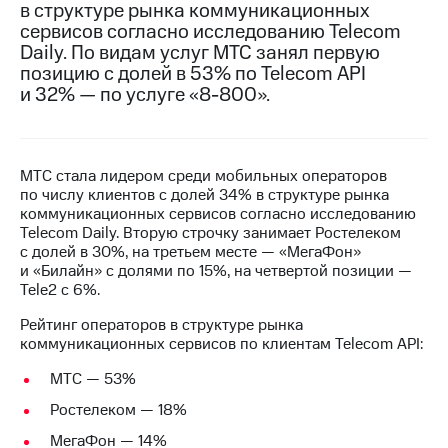
в структуре рынка коммуникационных
сервисов согласно исследованию Telecom
МТС
Daily. По видам услуг МТС занял первую
о технологиях
позицию с долей в 53% по Telecom API
Достижения
и 32% — по услуге «8-800».
Интервью
Финансовая
МТС стала лидером среди мобильных операторов
отчетность
по числу клиентов с долей 34% в структуре рынка
коммуникационных сервисов согласно исследованию
Контакты
Telecom Daily. Вторую строчку занимает Ростелеком
с долей в 30%, на третьем месте — «МегаФон»
Пригласить
и «Билайн» с долями по 15%, на четвертой позиции —
спикера
Tele2 c 6%.
м и акционерам
Рейтинг операторов в структуре рынка
Корпоративное
коммуникационных сервисов по клиентам Telecom API:
управление
МТС — 53%
Корпоративный
Ростелеком — 18%
секретарь
Раскрытие
МегаФон — 14%