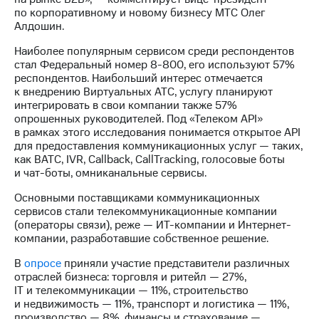
акций
по корпоративному и новому бизнесу МТС Олег
Дивиденды
Алдошин.
Рынок
облигаций
Наиболее популярным сервисом среди респондентов
стал Федеральный номер 8-800, его используют 57%
Описание
респондентов. Наибольший интерес отмечается
Еврооблигации-2023
к внедрению Виртуальных АТС, услугу планируют
Уведомление
интегрировать в свои компании также 57%
о
опрошенных руководителей. Под «Телеком API»
погашении
в рамках этого исследования понимается открытое API
именных
для предоставления коммуникационных услуг — таких,
облигаций
как ВАТС, IVR, Callback, CallTracking, голосовые боты
Другое
и чат-боты, омниканальные сервисы.
Регистратор
Основными поставщиками коммуникационных
Реквизиты
сервисов стали телекоммуникационные компании
Контакты
(операторы связи), реже — ИТ-компании и Интернет-
компании, разработавшие собственное решение.
йчивое развитие
и деловая этика
В
опросе
приняли участие представители различных
На главную
отраслей бизнеса: торговля и ритейл — 27%,
IT и телекоммуникации — 11%, строительство
и недвижимость — 11%, транспорт и логистика — 11%,
производство — 8%, финансы и страхование —