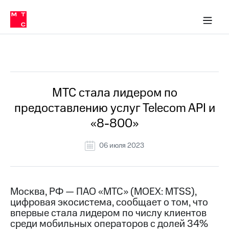
О
сторам и акционерам
Комплаенс и деловая этика
Устойчивое развитие
Медиа-центр
О МТС
О МТС
На главную
компании
О
компании
Стратегия
Стратегия
Все Новости
Карьера
в МТС
Карьера
в МТС
Пресс-
МТС стала лидером по
релизы
История
предоставлению услуг Telecom API и
компании
МТС
«8-800»
о технологиях
Руководство
региона
06 июля 2023
Правовая
информация
Контакты
Москва, РФ — ПАО «МТС» (MOEX: MTSS),
цифровая экосистема, сообщает о том, что
Медиа-центр
впервые стала лидером по числу клиентов
Пресс-
среди мобильных операторов с долей 34%
релизы