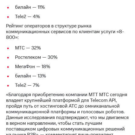
информации
Информация
билайн — 11%
акционерам
Tele2 — 4%
Документы
ПАО
Рейтинг операторов в структуре рынка
"МТС"
коммуникационных сервисов по клиентам услуги «8-
Собрания
800»:
акционеров
Личный
МТС — 32%
кабинет
Ростелеком — 30%
акционера
Акционерный
МегаФон — 18%
капитал
Контроль
билайн — 13%
и
Tele2 — 7%
аудит
Рынок
«Благодаря приобретению компании МТТ МТС сегодня
акций
владеет крупнейшей платформой для Telecom API,
пройдя путь от хостинговой АТС до омниканальной
Описание
коммуникационной платформы и голосовых роботов.
Программа
Данные исследования подтверждают, что мы двигаемся
приобретения
в верном направлении, чтобы стать лучшим
Порядок
поставщиком цифровых коммуникационных решений
выкупа
на рынке B2B», — комментирует вице-президент