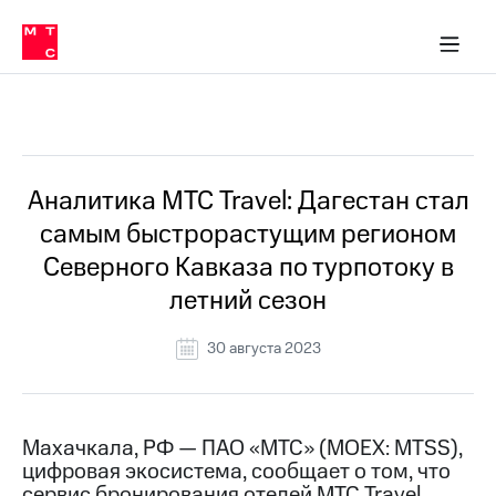
О
сторам и акционерам
Комплаенс и деловая этика
Устойчивое развитие
Медиа-центр
О МТС
О МТС
На главную
компании
О
компании
Стратегия
Стратегия
Все Новости
Карьера
в МТС
Карьера
в МТС
Пресс-
Аналитика МТС Travel: Дагестан стал
релизы
История
самым быстрорастущим регионом
компании
МТС
Северного Кавказа по турпотоку в
о технологиях
Руководство
летний сезон
региона
Правовая
30 августа 2023
информация
Контакты
Махачкала, РФ — ПАО «МТС» (MOEX: MTSS),
Медиа-центр
цифровая экосистема, сообщает о том, что
Пресс-
релизы
сервис бронирования отелей МТС Travel