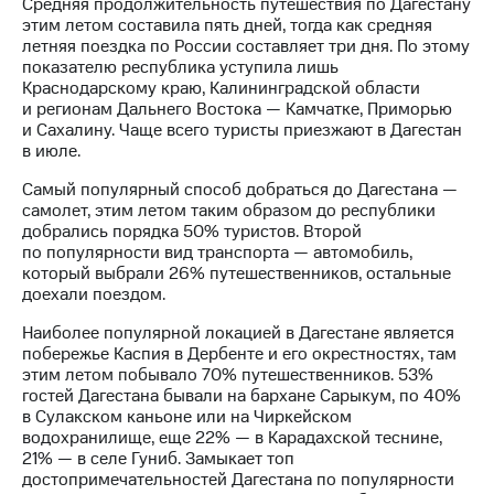
информации
Средняя продолжительность путешествия по Дагестану
Информация
этим летом составила пять дней, тогда как средняя
акционерам
летняя поездка по России составляет три дня. По этому
Документы
показателю республика уступила лишь
ПАО
Краснодарскому краю, Калининградской области
"МТС"
и регионам Дальнего Востока — Камчатке, Приморью
Собрания
и Сахалину. Чаще всего туристы приезжают в Дагестан
акционеров
в июле.
Личный
Самый популярный способ добраться до Дагестана —
кабинет
самолет, этим летом таким образом до республики
акционера
добрались порядка 50% туристов. Второй
Акционерный
по популярности вид транспорта — автомобиль,
капитал
который выбрали 26% путешественников, остальные
Контроль
доехали поездом.
и
аудит
Наиболее популярной локацией в Дагестане является
Рынок
побережье Каспия в Дербенте и его окрестностях, там
акций
этим летом побывало 70% путешественников. 53%
гостей Дагестана бывали на бархане Сарыкум, по 40%
Описание
в Сулакском каньоне или на Чиркейском
Программа
водохранилище, еще 22% — в Карадахской теснине,
приобретения
21% — в селе Гуниб. Замыкает топ
Порядок
достопримечательностей Дагестана по популярности
выкупа