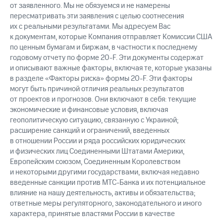
от заявленного. Мы не обязуемся и не намерены
пересматривать эти заявления с целью соотнесения
их с реальными результатами. Мы адресуем Вас
к документам, которые Компания отправляет Комиссии США
по ценным бумагам и биржам, в частности к последнему
годовому отчету по форме 20-F. Эти документы содержат
и описывают важные факторы, включая те, которые указаны
в разделе «Факторы риска» формы 20-F. Эти факторы
могут быть причиной отличия реальных результатов
от проектов и прогнозов. Они включают в себя: текущие
экономические и финансовые условия, включая
геополитическую ситуацию, связанную с Украиной;
расширение санкций и ограничений, введенных
в отношении России и ряда российских юридических
и физических лиц Соединенными Штатами Америки,
Европейским союзом, Соединенным Королевством
и некоторыми другими государствами, включая недавно
введенные санкции против МТС-Банка и их потенциальное
влияние на нашу деятельность, активы и обязательства;
ответные меры регуляторного, законодательного и иного
характера, принятые властями России в качестве