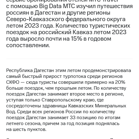
с помощью Big Data МТС изучил путешествия
МТС
россиян в Дагестан и другие регионы
о технологиях
Северо-Кавказского федерального округа
летом 2023 года. Количество туристических
Достижения
поездок на российский Кавказ летом 2023
года выросло почти на 15% в годовом
Интервью
сопоставлении.
Финансовая
отчетность
Контакты
Республика Дагестан этим летом продемонстрировала
самый быстрый прирост турпотока среди регионов
Пригласить
СКФО — сюда туристы совершили примерно на 20%
спикера
больше поездок, чем прошлым летом. По количеству
поездок Дагестан занимает второе место в регионе,
м и акционерам
уступая только Ставропольскому краю, где
Корпоративное
сосредоточены здравницы Кавказских Минеральных
управление
Вод. Среди всех регионов России по количеству
поездок Дагестан занимает 33 позицию по итогам
Корпоративный
летнего сезона, причем за год позиция поднялась
секретарь
на шесть пунктов.
Раскрытие