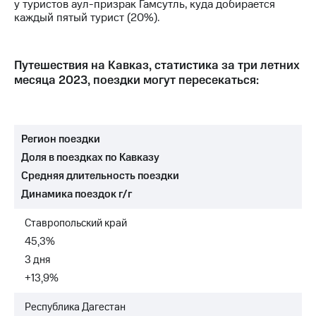
у туристов аул-призрак Гамсутль, куда добирается
акций
каждый пятый турист (20%).
Дивиденды
Рынок
облигаций
Путешествия на Кавказ, статистика за три летних
Описание
месяца 2023, поездки могут пересекаться:
Еврооблигации-2023
Уведомление
о
погашении
Регион поездки
именных
облигаций
Доля в поездках по Кавказу
Другое
Средняя длительность поездки
Динамика поездок г/г
Регистратор
Реквизиты
Контакты
Ставропольский край
йчивое развитие
45,3%
и деловая этика
3 дня
На главную
+13,9%
Республика Дагестан