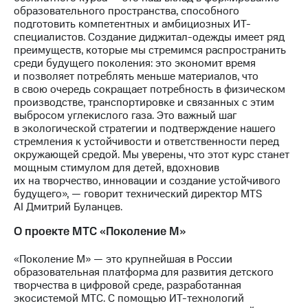
акций
образовательного пространства, способного
Дивиденды
подготовить компетентных и амбициозных ИТ-
Рынок
специалистов. Создание диджитал-одежды имеет ряд
облигаций
преимуществ, которые мы стремимся распространить
среди будущего поколения: это экономит время
Описание
и позволяет потреблять меньше материалов, что
Еврооблигации-2023
в свою очередь сокращает потребность в физическом
Уведомление
производстве, транспортировке и связанных с этим
о
выбросом углекислого газа. Это важный шаг
погашении
в экологической стратегии и подтверждение нашего
именных
стремления к устойчивости и ответственности перед
облигаций
окружающей средой. Мы уверены, что этот курс станет
Другое
мощным стимулом для детей, вдохновив
их на творчество, инновации и создание устойчивого
Регистратор
будущего», — говорит технический директор MTS
Реквизиты
AI Дмитрий Буланцев.
Контакты
О проекте МТС «Поколение М»
йчивое развитие
и деловая этика
На главную
«Поколение М» — это крупнейшая в России
образовательная платформа для развития детского
творчества в цифровой среде, разработанная
экосистемой МТС. С помощью ИТ-технологий