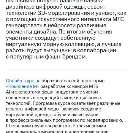
школьники получат базовые навыки
дизайнера цифровой одежды, освоят
МТС
технологии 3D-моделирования и узнают, как
о технологиях
с помощью искусственного интеллекта МТС
генерировать в нейросети различные
Достижения
элементы дизайна. По итогам обучения
участники создадут собственную
Интервью
виртуальную модную коллекцию, а лучшие
Финансовая
работы будут выпущены в коллаборации
отчетность
с популярным фэшн-брендом.
Контакты
Пригласить
Онлайн-курс
на образовательной платформе
спикера
«Поколение М»
разработан командой MTS
AI и экспертами фэшн-индустрии с учетом
м и акционерам
современных тенденций в моде и цифровых
Корпоративное
технологий. Программа курса охватывает различные
управление
аспекты цифровой моды, включая создание
виртуальной одежды, обуви и аксессуаров
Корпоративный
в профессиональных программах по моделированию.
секретарь
Школьники научатся работать с трехмерными
Раскрытие
моделями, кастомизировать идентичные копии