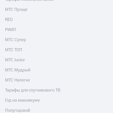
МТС Проще
RED
РИИЛ
МТС Супер
МТС ТОП
МТС Junior
МТС Мудрый
МТС Налегке
Тарифы для спутникового ТВ
Год на максимуме
Полугодовой