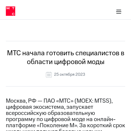
О
сторам и акционерам
Комплаенс и деловая этика
Устойчивое развитие
Медиа-центр
О МТС
О МТС
На главную
компании
О
компании
Стратегия
Стратегия
Все Новости
Карьера
в МТС
Карьера
в МТС
Пресс-
МТС начала готовить специалистов в
релизы
История
области цифровой моды
компании
МТС
о технологиях
Руководство
25 октября 2023
региона
Правовая
информация
Москва, РФ — ПАО «МТС» (MOEX: MTSS),
цифровая экосистема, запускает
Контакты
всероссийскую образовательную
программу по цифровой моде на онлайн-
Медиа-центр
Пресс-
платформе «Поколение М». За короткий срок
релизы