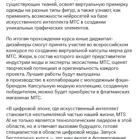
информации
существующих тканей, освоят виртуальную примерку
Информация
одежды на разные типы фигур, а также узнают, как
акционерам
применять возможности нейросетей на базе
Документы
искусственного интеллекта МТС в создании
ПАО
уникальных графических элементов.
"МТС"
Собрания
По итогам прохождения курса юные диджитал-
акционеров
дизайнеры смогут принять участие во всероссийском
Личный
конкурсе по созданию виртуальной капсулы мерча для
кабинет
МТС. Жюри, в состав которого входят представители
акционера
индустрии моды и эксперты экосистемы МТС, оценят
Акционерный
творческий потенциал и оригинальность каждого
капитал
проекта. Лучшие работы будут выпущены
Контроль
в производство в коллаборации с молодежным фэшн-
и
брендом. Капсульную модную коллекцию, созданную
аудит
победителем, можно будет приобрести в флагманских
Рынок
магазинах МТС.
акций
«В цифровой эпохе, где искусственный интеллект
Описание
становится неотъемлемой частью нашей жизни, MTS
Программа
AI не только является технологическим лидером в этой
приобретения
области, но и отвечает вызовам будущего, готовя
Порядок
специалистов в области цифровой моды. Запуск
выкупа
бесплатного курса — это наш вклад в формирование