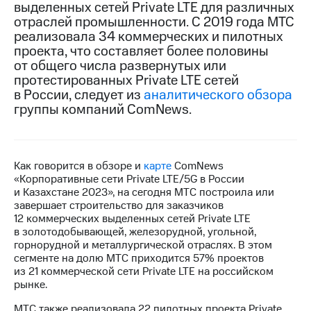
выделенных сетей Private LTE для различных
отраслей промышленности. С 2019 года МТС
МТС
реализовала 34 коммерческих и пилотных
о технологиях
проекта, что составляет более половины
Достижения
от общего числа развернутых или
протестированных Private LTE сетей
Интервью
в России, следует из
аналитического обзора
группы компаний ComNews.
Финансовая
отчетность
Контакты
Как говорится в обзоре и
карте
ComNews
«Корпоративные сети Private LTE/5G в России
Пригласить
и Казахстане 2023», на сегодня МТС построила или
спикера
завершает строительство для заказчиков
12 коммерческих выделенных сетей Private LTE
м и акционерам
в золотодобывающей, железорудной, угольной,
Корпоративное
горнорудной и металлургической отраслях. В этом
управление
сегменте на долю МТС приходится 57% проектов
из 21 коммерческой сети Private LTE на российском
Корпоративный
рынке.
секретарь
Раскрытие
МТС также реализовала 22 пилотных проекта Private