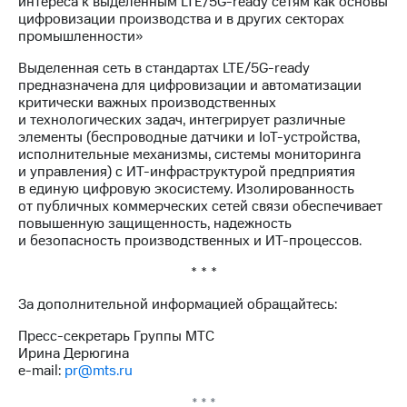
интереса к выделенным LTE/5G-ready сетям как основы
акций
цифровизации производства и в других секторах
Дивиденды
промышленности»
Рынок
облигаций
Выделенная сеть в стандартах LTE/5G-ready
предназначена для цифровизации и автоматизации
Описание
критически важных производственных
Еврооблигации-2023
и технологических задач, интегрирует различные
Уведомление
элементы (беспроводные датчики и IoT-устройства,
о
исполнительные механизмы, системы мониторинга
погашении
и управления) с ИТ-инфраструктурой предприятия
именных
в единую цифровую экосистему. Изолированность
облигаций
от публичных коммерческих сетей связи обеспечивает
Другое
повышенную защищенность, надежность
и безопасность производственных и ИТ-процессов.
Регистратор
Реквизиты
* * *
Контакты
За дополнительной информацией обращайтесь:
йчивое развитие
и деловая этика
Пресс-секретарь Группы МТС
На главную
Ирина Дерюгина
e-mail:
pr@mts.ru
* * *