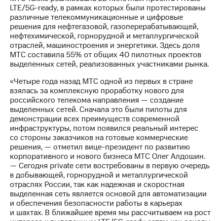
информации
LTE/5G-ready, в рамках которых были протестированы
Информация
различные телекоммуникационные и цифровые
акционерам
решения для нефтегазовой, газоперерабатывающей,
Документы
нефтехимической, горнорудной и металлургической
ПАО
отраслей, машиностроения и энергетики. Здесь доля
"МТС"
МТС составила 55% от общих 40 пилотных проектов
Собрания
выделенных сетей, реализованных участниками рынка.
акционеров
Личный
«Четыре года назад МТС одной из первых в стране
кабинет
взялась за комплексную проработку нового для
акционера
российского телекома направления — создание
Акционерный
выделенных сетей. Сначала это были пилоты для
капитал
демонстрации всех преимуществ современной
Контроль
инфраструктуры, потом появился реальный интерес
и
со стороны заказчиков на готовые коммерческие
аудит
решения, — отметил вице-президент по развитию
Рынок
корпоративного и нового бизнеса МТС Олег Алдошин.
акций
— Сегодня private сети востребованы в первую очередь
в добывающей, горнорудной и металлургической
Описание
отраслях России, так как надежная и скоростная
Программа
выделенная сеть является основой для автоматизации
приобретения
и обеспечения безопасности работы в карьерах
Порядок
и шахтах. В ближайшее время мы рассчитываем на рост
выкупа