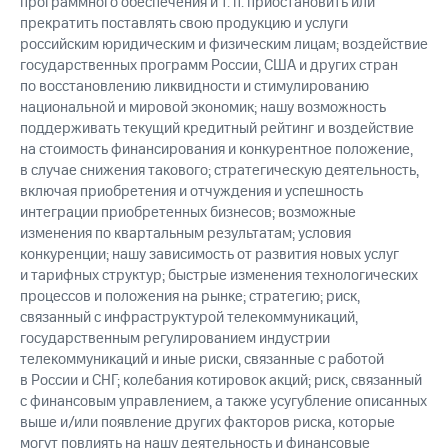
программного обеспечения и т. п. приостановить или
прекратить поставлять свою продукцию и услуги
российским юридическим и физическим лицам; воздействие
государственных программ России, США и других стран
по восстановлению ликвидности и стимулированию
национальной и мировой экономик; нашу возможность
поддерживать текущий кредитный рейтинг и воздействие
на стоимость финансирования и конкурентное положение,
в случае снижения такового; стратегическую деятельность,
включая приобретения и отчуждения и успешность
интеграции приобретенных бизнесов; возможные
изменения по квартальным результатам; условия
конкуренции; нашу зависимость от развития новых услуг
и тарифных структур; быстрые изменения технологических
процессов и положения на рынке; стратегию; риск,
связанный с инфраструктурой телекоммуникаций,
государственным регулированием индустрии
телекоммуникаций и иные риски, связанные с работой
в России и СНГ; колебания котировок акций; риск, связанный
с финансовым управлением, а также усугубление описанных
выше и/или появление других факторов риска, которые
могут повлиять на нашу деятельность и финансовые