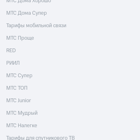
МТС Дома Хорошо
МТС Дома Супер
Тарифы мобильной связи
МТС Проще
RED
РИИЛ
МТС Супер
МТС ТОП
МТС Junior
МТС Мудрый
МТС Налегке
Тарифы для спутникового ТВ