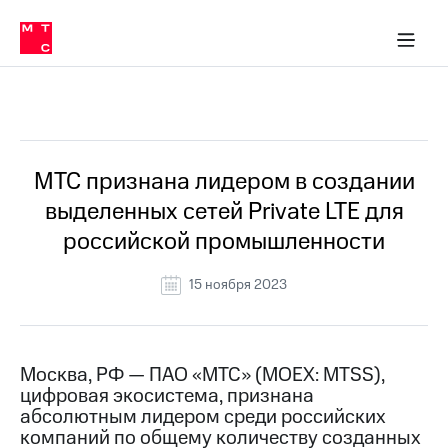
О
сторам и акционерам
Комплаенс и деловая этика
Устойчивое развитие
Медиа-центр
О МТС
О МТС
На главную
компании
О
компании
Стратегия
Стратегия
Все Новости
Карьера
в МТС
Карьера
в МТС
Пресс-
МТС признана лидером в создании
релизы
История
выделенных сетей Private LTE для
компании
МТС
российской промышленности
о технологиях
Руководство
региона
15 ноября 2023
Правовая
информация
Контакты
Москва, РФ — ПАО «МТС» (MOEX: MTSS),
цифровая экосистема, признана
Медиа-центр
абсолютным лидером среди российских
Пресс-
компаний по общему количеству созданных
релизы