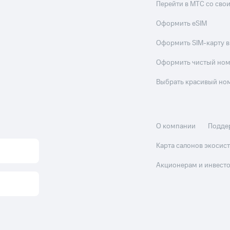
Перейти в МТС со св
Оформить eSIM
Оформить SIM-карту в
Оформить чистый но
Выбрать красивый но
О компании
Подде
Карта салонов экоси
Акционерам и инвест