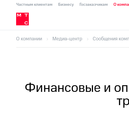
Частным клиентам
Бизнесу
Госзаказчикам
О комп
О компании
Стратегия
Карьера в М
Инвесторам и акционерам
Комплаенс и деловая этика
Устойчивое развитие
Медиа-центр
О МТС
На главную
О компании
Стратегия
Карьера в М
Пресс-релизы
МТС о технологиях
До
О компании
Медиа-центр
Сообщения ком
Корпоративное управление
Корпора
ПАО "МТС"
Собрания акционеров
Лич
Описание
Программа приобретения
Все Новости
Еврооблигации-2023
Уведомление о
Финансовые и оп
т