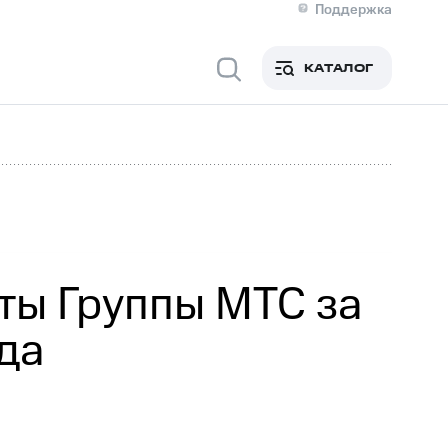
Поддержка
О МТС
я информация
Контакты
КАТАЛОГ
Медиа-центр
кты
Пригласить спикера
Инвесторам и акционерам
ция акционерам
Документы
роль и аудит
Рынок акций
й
Описание
р
Реквизиты
Контакты
Устойчивое развитие
Комплаенс и деловая этика
На главную
ты Группы МТС за
да