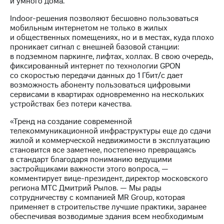
и умного дома.
информации
Информация
Indoor-решения позволяют бесшовно пользоваться
акционерам
мобильным интернетом не только в жилых
Документы
и общественных помещениях, но и в местах, куда плохо
ПАО
проникает сигнал с внешней базовой станции:
"МТС"
в подземном паркинге, лифтах, холлах. В свою очередь,
Собрания
фиксированный интернет по технологии GPON
акционеров
со скоростью передачи данных до 1 Гбит/c дает
Личный
возможность абоненту пользоваться цифровыми
кабинет
сервисами в квартирах одновременно на нескольких
акционера
устройствах без потери качества.
Акционерный
капитал
«Тренд на создание современной
Контроль
телекоммуникационной инфраструктуры еще до сдачи
и
жилой и коммерческой недвижимости в эксплуатацию
аудит
становится все заметнее, постепенно превращаясь
Рынок
в стандарт благодаря пониманию ведущими
акций
застройщиками важности этого вопроса, —
комментирует вице-президент, директор московского
Описание
региона МТС Дмитрий Рылов. — Мы рады
Программа
сотрудничеству с компанией MR Group, которая
приобретения
применяет в строительстве лучшие практики, заранее
Порядок
обеспечивая возводимые здания всем необходимым
выкупа