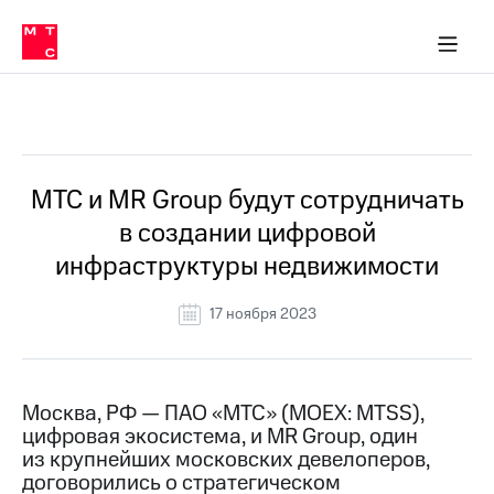
О
сторам и акционерам
Комплаенс и деловая этика
Устойчивое развитие
Медиа-центр
О МТС
О МТС
На главную
компании
О
компании
Стратегия
Стратегия
Все Новости
Карьера
в МТС
Карьера
в МТС
Пресс-
МТС и MR Group будут сотрудничать
релизы
История
в создании цифровой
компании
МТС
инфраструктуры недвижимости
о технологиях
Руководство
региона
17 ноября 2023
Правовая
информация
Контакты
Москва, РФ — ПАО «МТС» (MOEX: MTSS),
цифровая экосистема, и MR Group, один
Медиа-центр
из крупнейших московских девелоперов,
Пресс-
договорились о стратегическом
релизы