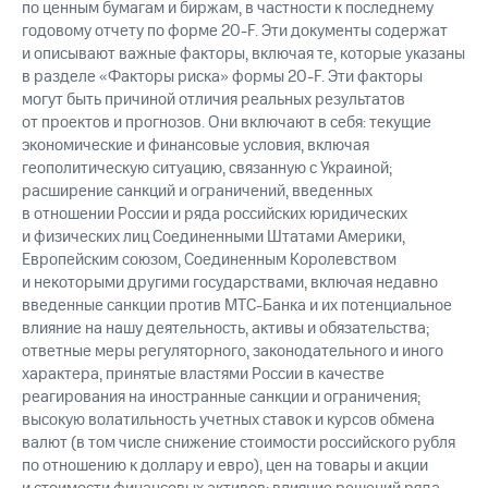
по ценным бумагам и биржам, в частности к последнему
годовому отчету по форме 20-F. Эти документы содержат
и описывают важные факторы, включая те, которые указаны
в разделе «Факторы риска» формы 20-F. Эти факторы
могут быть причиной отличия реальных результатов
от проектов и прогнозов. Они включают в себя: текущие
экономические и финансовые условия, включая
геополитическую ситуацию, связанную с Украиной;
расширение санкций и ограничений, введенных
в отношении России и ряда российских юридических
и физических лиц Соединенными Штатами Америки,
Европейским союзом, Соединенным Королевством
и некоторыми другими государствами, включая недавно
введенные санкции против МТС-Банка и их потенциальное
влияние на нашу деятельность, активы и обязательства;
ответные меры регуляторного, законодательного и иного
характера, принятые властями России в качестве
реагирования на иностранные санкции и ограничения;
высокую волатильность учетных ставок и курсов обмена
валют (в том числе снижение стоимости российского рубля
по отношению к доллару и евро), цен на товары и акции