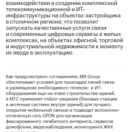
взаимодействии в создании комплексной
телекоммуникационной и ИТ-
МТС
инфраструктуры на объектах застройщика
о технологиях
в столичном регионе, что позволит
Достижения
запускать качественные услуги связи
и современные цифровые сервисы в жилых
Интервью
комплексах, на объектах офисной, торговой
и индустриальной недвижимости к моменту
Финансовая
их ввода в эксплуатацию.
отчетность
Контакты
Как предусмотрено соглашением, MR Group
Пригласить
обеспечивает условия для прокладки линий связи
спикера
и размещения необходимого телеком- и ИТ-
оборудования еще на этапе строительства зданий,
м и акционерам
а МТС применяет indoor-решения (базовые станции
Корпоративное
и антенные системы внутри зданий) для лучшего
управление
покрытия мобильной связью и подводит волоконно-
оптическую сеть GPON для организации
Корпоративный
фиксированного гигабитного интернета, сервисов
секретарь
домофонии, видеонаблюдения, мониторинга ЖКХ
Раскрытие