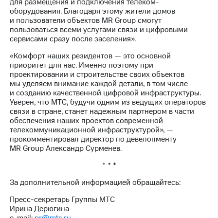
для размещения и подключения телеком-
акций
оборудования. Благодаря этому жители домов
Дивиденды
и пользователи объектов MR Group смогут
Рынок
пользоваться всеми услугами связи и цифровыми
облигаций
сервисами сразу после заселения».
Описание
«Комфорт наших резидентов — это основной
Еврооблигации-2023
приоритет для нас. Именно поэтому при
Уведомление
проектировании и строительстве своих объектов
о
мы уделяем внимание каждой детали, в том числе
погашении
и созданию качественной цифровой инфраструктуры.
именных
Уверен, что МТС, будучи одним из ведущих операторов
облигаций
связи в стране, станет надежным партнером в части
Другое
обеспечения наших проектов современной
телекоммуникационной инфраструктурой», —
Регистратор
прокомментировал директор по девелопменту
Реквизиты
MR Group Александр Сурменев.
Контакты
йчивое развитие
* * *
и деловая этика
За дополнительной информацией обращайтесь:
На главную
Пресс-секретарь Группы МТС
Ирина Дерюгина