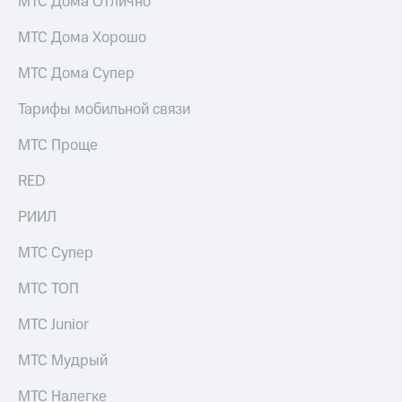
МТС Дома Отлично
МТС Дома Хорошо
МТС Дома Супер
Тарифы мобильной связи
МТС Проще
RED
РИИЛ
МТС Супер
МТС ТОП
МТС Junior
МТС Мудрый
МТС Налегке