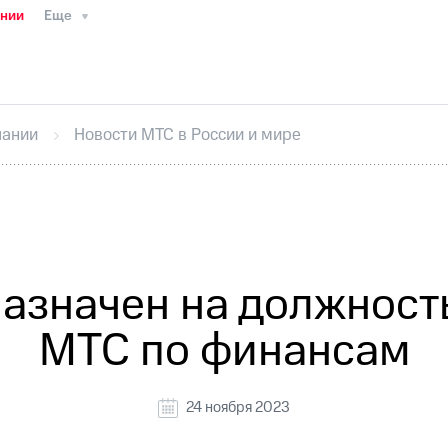
ании
Еще
ТС
Пресс-релизы
МТС о технологиях
ТС
История компании
Руководство региона
Правова
стижения
Интервью
Финансовая отчетность
Конта
пании
Новости МТС в России и мире
тивный секретарь
Раскрытие информации
Информа
ный кабинет акционера
Акционерный капитал
Конт
Порядок выкупа акций
Дивиденды
Рынок облигаци
 погашении именных облигаций
Другое
Регистрато
назначен на должност
МТС по финансам
24 ноября 2023