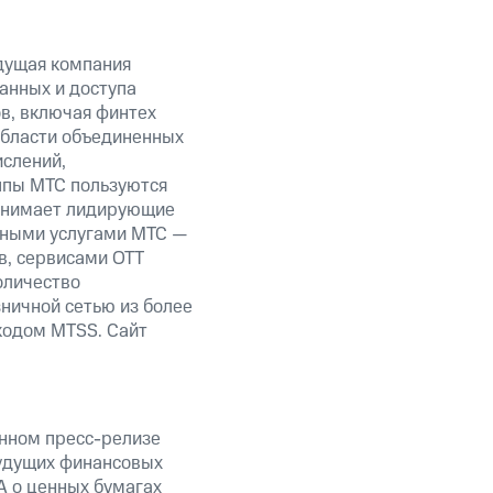
дущая компания
анных и доступа
ов, включая финтех
области объединенных
ислений,
уппы МТС пользуются
занимает лидирующие
нными услугами МТС —
в, сервисами OTT
оличество
ничной сетью из более
кодом MTSS. Сайт
анном пресс-релизе
будущих финансовых
А о ценных бумагах