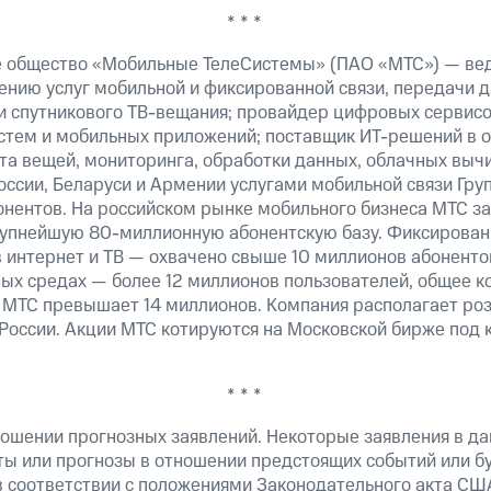
* * *
е общество «Мобильные ТелеСистемы» (ПАО «МТС») — ве
ению услуг мобильной и фиксированной связи, передачи д
 и спутникового ТВ-вещания; провайдер цифровых сервис
истем и мобильных приложений; поставщик ИТ-решений в 
та вещей, мониторинга, обработки данных, облачных выч
оссии, Беларуси и Армении услугами мобильной связи Гр
онентов. На российском рынке мобильного бизнеса МТС 
рупнейшую 80-миллионную абонентскую базу. Фиксирова
 интернет и ТВ — охвачено свыше 10 миллионов абоненто
ных средах — более 12 миллионов пользователей, общее к
 МТС превышает 14 миллионов. Компания располагает роз
 России. Акции МТС котируются на Московской бирже под 
* * *
ошении прогнозных заявлений. Некоторые заявления в д
ты или прогнозы в отношении предстоящих событий или 
в соответствии с положениями Законодательного акта СШ