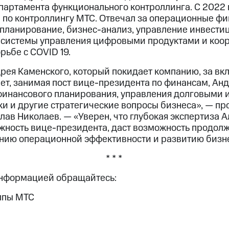
епартамента функционального контроллинга. С 2022
 по контроллингу МТС. Отвечал за операционные фи
планирование, бизнес-анализ, управление инвести
е системы управления цифровыми продуктами и ко
рьбе с COVID 19.
ея Каменского, который покидает компанию, за вкл
ет, занимая пост вице-президента по финансам, Ан
финансового планирования, управления долговыми 
и и другие стратегические вопросы бизнеса», — п
ав Николаев. — «Уверен, что глубокая экспертиза А
жность вице-президента, даст возможность продол
нию операционной эффективности и развитию бизне
* * *
информацией обращайтесь:
ппы МТС