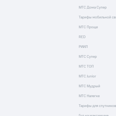
МТС Дома Супер
Тарифы мобильной св
МТС Проще
RED
РИИЛ
МТС Супер
МТС ТОП
МТС Junior
МТС Мудрый
МТС Налегке
Тарифы для спутников
Год на максимуме