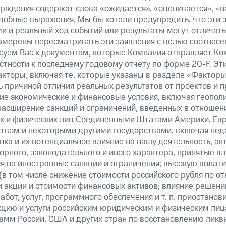
верждения содержат слова «ожидается», «оценивается», «н
добные выражения. Мы бы хотели предупредить, что эти 
 и реальный ход событий или результаты могут отличатьс
амерены пересматривать эти заявления с целью соотнесе
суем Вас к документам, которые Компания отправляет К
стности к последнему годовому отчету по форме 20-F. Э
кторы, включая те, которые указаны в разделе «Факторы
 причиной отличия реальных результатов от проектов и п
щие экономические и финансовые условия, включая геопол
расширение санкций и ограничений, введенных в отношени
х и физических лиц Соединенными Штатами Америки, Ев
вом и некоторыми другими государствами, включая нед
ка и их потенциальное влияние на нашу деятельность, акт
рного, законодательного и иного характера, принятые в
я на иностранные санкции и ограничения; высокую волати
(в том числе снижение стоимости российского рубля по о
 и акции и стоимости финансовых активов; влияние решен
абот, услуг, программного обеспечения и т. п. приостанов
кцию и услуги российским юридическим и физическим лиц
амм России, США и других стран по восстановлению ликв