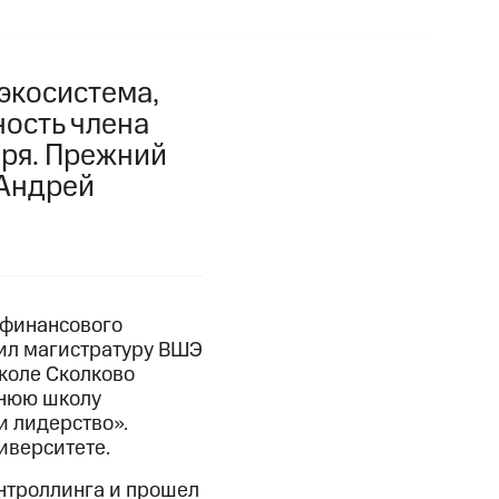
экосистема,
ность члена
бря. Прежний
 Андрей
 финансового
нчил магистратуру ВШЭ
коле Сколково
тнюю школу
и лидерство».
иверситете.
онтроллинга и прошел