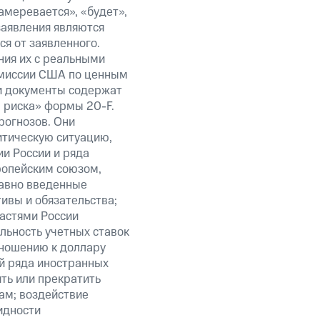
амеревается», «будет»,
заявления являются
я от заявленного.
ния их с реальными
омиссии США по ценным
ти документы содержат
 риска» формы 20-F.
рогнозов. Они
итическую ситуацию,
и России и ряда
ропейским союзом,
авно введенные
ивы и обязательства;
ластями России
льность учетных ставок
тношению к доллару
ий ряда иностранных
ить или прекратить
ам; воздействие
идности