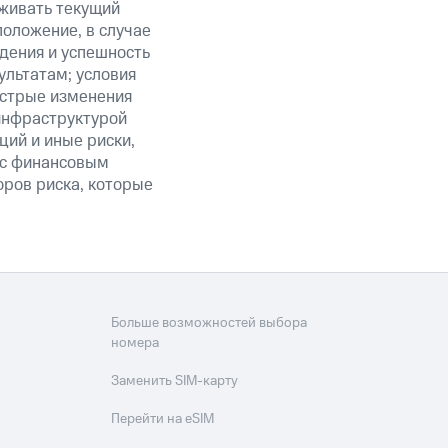
живать текущий
положение, в случае
дения и успешность
льтатам; условия
ыстрые изменения
 инфраструктурой
ий и иные риски,
й с финансовым
оров риска, которые
Больше возможностей выбора
номера
Заменить SIM-карту
Перейти на eSIM