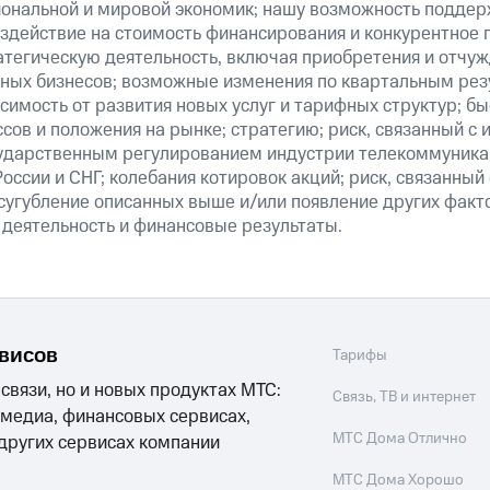
ональной и мировой экономик; нашу возможность поддер
здействие на стоимость финансирования и конкурентное 
атегическую деятельность, включая приобретения и отчуж
ных бизнесов; возможные изменения по квартальным резу
симость от развития новых услуг и тарифных структур; б
сов и положения на рынке; стратегию; риск, связанный с
ударственным регулированием индустрии телекоммуникац
России и СНГ; колебания котировок акций; риск, связанны
сугубление описанных выше и/или появление других факт
 деятельность и финансовые результаты.
рвисов
Тарифы
 связи, но и новых продуктах МТС:
Связь, ТВ и интернет
 медиа, финансовых сервисах,
МТС Дома Отлично
 других сервисах компании
МТС Дома Хорошо