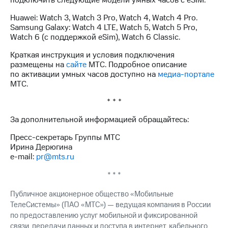
подключить следующие модели умных часов с eSIM:
акций
Дивиденды
Huawei: Watch 3, Watch 3 Pro, Watch 4, Watch 4 Pro.
Рынок
Samsung Galaxy: Watch 4 LTE, Watch 5, Watch 5 Pro,
облигаций
Watch 6 (с поддержкой eSim), Watch 6 Classic.
Описание
Краткая инструкция и условия подключения
Еврооблигации-2023
размещены на
сайте
МТС. Подробное описание
Уведомление
по активации умных часов доступно на
медиа-портале
о
МТС.
погашении
* * *
именных
облигаций
За дополнительной информацией обращайтесь:
Другое
Пресс-секретарь Группы МТС
Регистратор
Ирина Дерюгина
Реквизиты
e-mail:
pr@mts.ru
Контакты
йчивое развитие
* * *
и деловая этика
На главную
Публичное акционерное общество «Мобильные
ТелеСистемы» (ПАО «МТС») — ведущая компания в России
по предоставлению услуг мобильной и фиксированной
связи, передачи данных и доступа в интернет, кабельного