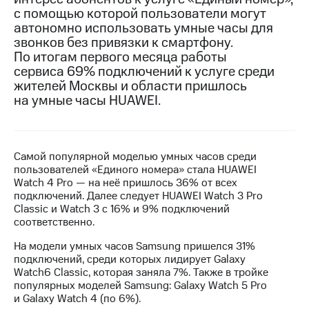
с помощью которой пользователи могут
МТС
автономно использовать умные часы для
о технологиях
звонков без привязки к смартфону.
По итогам первого месяца работы
Достижения
сервиса 69% подключений к услуге среди
жителей Москвы и области пришлось
Интервью
на умные часы HUAWEI.
Финансовая
отчетность
Контакты
Самой популярной моделью умных часов среди
пользователей «Единого номера» стала HUAWEI
Пригласить
Watch 4 Pro — на неё пришлось 36% от всех
спикера
подключений. Далее следует HUAWEI Watch 3 Pro
Classic и Watch 3 с 16% и 9% подключений
м и акционерам
соответственно.
Корпоративное
управление
На модели умных часов Samsung пришелся 31%
подключений, среди которых лидирует Galaxy
Корпоративный
Watch6 Classic, которая заняла 7%. Также в тройке
секретарь
популярных моделей Samsung: Galaxy Watch 5 Pro
Раскрытие
и Galaxy Watch 4 (по 6%).