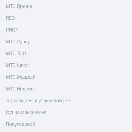
МТС Проще
RED
РИИЛ
МТС Супер
МТС ТОП
МТС Junior
МТС Мудрый
МТС Налегке
Тарифы для спутникового ТВ
Год на максимуме
Полугодовой