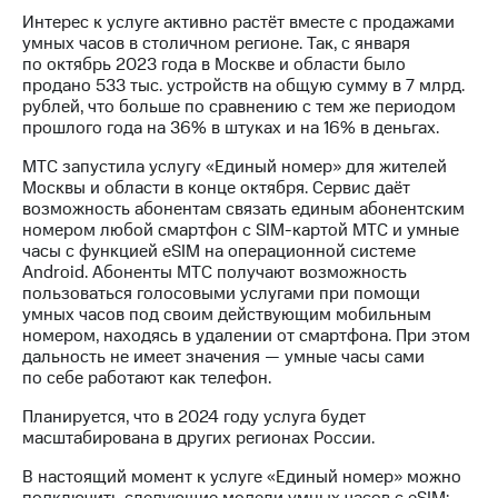
информации
Интерес к услуге активно растёт вместе с продажами
Информация
умных часов в столичном регионе. Так, с января
акционерам
по октябрь 2023 года в Москве и области было
Документы
продано 533 тыс. устройств на общую сумму в 7 млрд.
ПАО
рублей, что больше по сравнению с тем же периодом
"МТС"
прошлого года на 36% в штуках и на 16% в деньгах.
Собрания
акционеров
МТС запустила услугу «Единый номер» для жителей
Личный
Москвы и области в конце октября. Сервис даёт
кабинет
возможность абонентам связать единым абонентским
акционера
номером любой смартфон с SIM-картой МТС и умные
Акционерный
часы с функцией eSIM на операционной системе
капитал
Android. Абоненты МТС получают возможность
Контроль
пользоваться голосовыми услугами при помощи
и
умных часов под своим действующим мобильным
аудит
номером, находясь в удалении от смартфона. При этом
Рынок
дальность не имеет значения — умные часы сами
акций
по себе работают как телефон.
Описание
Планируется, что в 2024 году услуга будет
Программа
масштабирована в других регионах России.
приобретения
Порядок
В настоящий момент к услуге «Единый номер» можно
выкупа