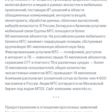
акций
включая финтех и медиа в рамках экосистем и мобильных
Дивиденды
приложений; поставщик ИТ-решений в области
Рынок
объединенных коммуникаций, интернета вещей,
облигаций
мониторинга, обработки данных, облачных вычислений,
кибербезопасности. В России, Беларуси и Армении услугами
Описание
мобильной связи Группы МТС пользуются более
Еврооблигации-2023
Уведомление
88 миллионов абонентов. На российском рынке мобильного
о
бизнеса МТС занимает лидирующие позиции, обслуживая
погашении
крупнейшую 80-миллионную абонентскую базу.
именных
Фиксированными услугами МТС — телефонией, доступом
облигаций
в интернет и ТВ — охвачено свыше 10 миллионов абонентов,
Другое
сервисами OTT и платного ТВ в различных средах — более
12 миллионов пользователей, общее количество
Регистратор
экосистемных клиентов МТС превышает 14 миллионов.
Реквизиты
Компания располагает розничной сетью из более чем 4 600
Контакты
магазинов в России. Акции МТС котируются на Московской
йчивое развитие
бирже под кодом MTSS. Сайт компании: www.mts.ru.
и деловая этика
На главную
* * *
Предостережение в отношении прогнозных заявлений.