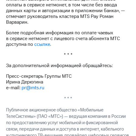
информации
оплаты в сервисе нетмонет, в том числе без ввода
Информация
данных карты и авторизации в приложении банка», —
акционерам
отмечает руководитель кластера MTS Pay Роман
Документы
Варварин.
ПАО
"МТС"
Более подробная информация по оплате чаевых
Собрания
в сервисе нетмонет с лицевого счета абонента МТС
акционеров
доступна по
ссылке
.
Личный
кабинет
* * *
акционера
Акционерный
За дополнительной информацией обращайтесь:
капитал
Контроль
Пресс-секретарь Группы МТС
и
Ирина Дерюгина
аудит
e-mail:
pr@mts.ru
Рынок
* * *
акций
Публичное акционерное общество «Мобильные
Описание
Программа
ТелеСистемы» (ПАО «МТС») — ведущая компания в России
приобретения
по предоставлению услуг мобильной и фиксированной
Порядок
связи, передачи данных и доступа в интернет, кабельного
выкупа
и спутникового ТВ-вещания; провайдер цифровых сервисов,