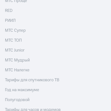
МТС Проще
RED
РИИЛ
МТС Супер
МТС ТОП
МТС Junior
МТС Мудрый
МТС Налегке
Тарифы для спутникового ТВ
Год на максимуме
Полугодовой
Тарифы для часов и модемов