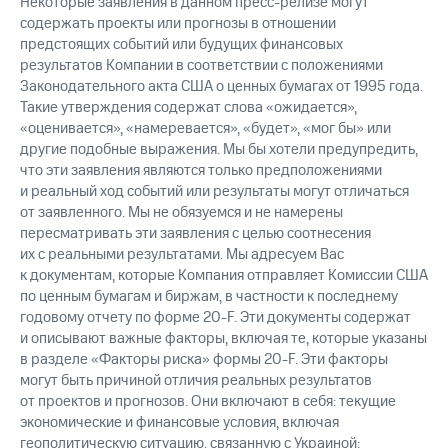
Некоторые заявления в данном пресс-релизе могут
содержать проекты или прогнозы в отношении
предстоящих событий или будущих финансовых
результатов Компании в соответствии с положениями
Законодательного акта США о ценных бумагах от 1995 года.
Такие утверждения содержат слова «ожидается»,
«оценивается», «намеревается», «будет», «мог бы» или
другие подобные выражения. Мы бы хотели предупредить,
что эти заявления являются только предположениями
и реальный ход событий или результаты могут отличаться
от заявленного. Мы не обязуемся и не намерены
пересматривать эти заявления с целью соотнесения
их с реальными результатами. Мы адресуем Вас
к документам, которые Компания отправляет Комиссии США
по ценным бумагам и биржам, в частности к последнему
годовому отчету по форме 20-F. Эти документы содержат
и описывают важные факторы, включая те, которые указаны
в разделе «Факторы риска» формы 20-F. Эти факторы
могут быть причиной отличия реальных результатов
от проектов и прогнозов. Они включают в себя: текущие
экономические и финансовые условия, включая
геополитическую ситуацию, связанную с Украиной;