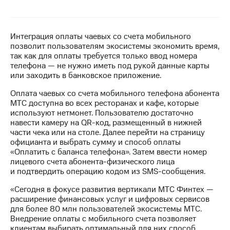
МТС
о технологиях
Интеграция оплаты чаевых со счета мобильного
Достижения
позволит пользователям экосистемы экономить время,
так как для оплаты требуется только ввод номера
Интервью
телефона — не нужно иметь под рукой данные карты
или заходить в банковское приложение.
Финансовая
Оплата чаевых со счета мобильного телефона абонента
отчетность
МТС доступна во всех ресторанах и кафе, которые
используют нетмонет. Пользователю достаточно
Контакты
навести камеру на QR-код, размещенный в нижней
части чека или на столе. Далее перейти на страницу
Пригласить
официанта и выбрать сумму и способ оплаты
спикера
«Оплатить с баланса телефона». Затем ввести номер
лицевого счета абонента-физического лица
м и акционерам
и подтвердить операцию кодом из SMS-сообщения.
Корпоративное
управление
«Сегодня в фокусе развития вертикали МТС Финтех —
расширение финансовых услуг и цифровых сервисов
Корпоративный
для более 80 млн пользователей экосистемы МТС.
секретарь
Внедрение оплаты с мобильного счета позволяет
Раскрытие
клиентам выбирать оптимальный для них способ