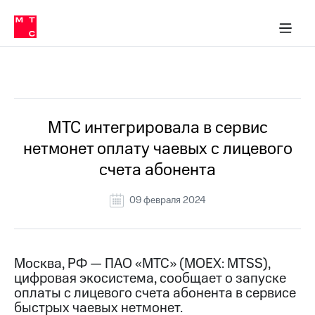
О
сторам и акционерам
Комплаенс и деловая этика
Устойчивое развитие
Медиа-центр
О МТС
О МТС
На главную
компании
О
компании
Стратегия
Стратегия
Все Новости
Карьера
в МТС
Карьера
в МТС
Пресс-
МТС интегрировала в сервис
релизы
История
нетмонет оплату чаевых с лицевого
компании
МТС
счета абонента
о технологиях
Руководство
региона
09 февраля 2024
Правовая
информация
Контакты
Москва, РФ — ПАО «МТС» (MOEX: MTSS),
цифровая экосистема, сообщает о запуске
Медиа-центр
оплаты с лицевого счета абонента в сервисе
Пресс-
быстрых чаевых нетмонет.
релизы