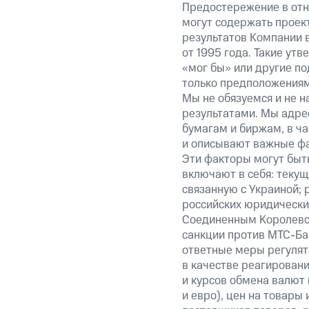
Предостережение в отн
могут содержать проек
результатов Компании 
от 1995 года. Такие ут
«мог бы» или другие по
только предположениями
Мы не обязуемся и не н
результатами. Мы адре
бумагам и биржам, в ча
и описывают важные фа
Эти факторы могут быть
включают в себя: теку
связанную с Украиной; 
российских юридически
Соединенным Королевст
санкции против МТС-Бан
ответные меры регулято
в качестве реагировани
и курсов обмена валют 
и евро), цен на товары