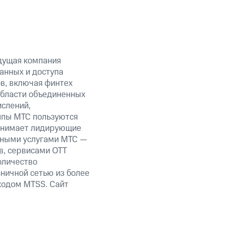
дущая компания
анных и доступа
ов, включая финтех
области объединенных
ислений,
уппы МТС пользуются
занимает лидирующие
нными услугами МТС —
в, сервисами OTT
оличество
ничной сетью из более
кодом MTSS. Сайт