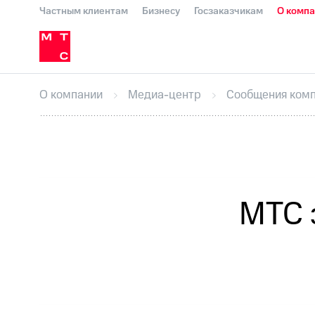
Частным клиентам
Бизнесу
Госзаказчикам
О комп
О компании
Стратегия
Карьера в М
Инвесторам и акционерам
Комплаенс и деловая этика
Устойчивое развитие
Медиа-центр
О МТС
На главную
О компании
Стратегия
Карьера в М
Пресс-релизы
МТС о технологиях
До
О компании
Медиа-центр
Сообщения ком
Корпоративное управление
Корпора
ПАО "МТС"
Собрания акционеров
Лич
Описание
Программа приобретения
Все Новости
Еврооблигации-2023
Уведомление о
МТС 