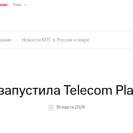
ании
Еще
ТС
Пресс-релизы
МТС о технологиях
ТС
История компании
Руководство региона
Правова
стижения
Интервью
Финансовая отчетность
Конта
пании
Новости МТС в России и мире
тивный секретарь
Раскрытие информации
Информа
ный кабинет акционера
Акционерный капитал
Конт
Порядок выкупа акций
Дивиденды
Рынок облигаци
 погашении именных облигаций
Другое
Регистрато
запустила Telecom Pla
18 марта 2024