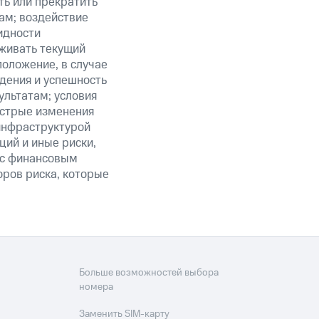
ть или прекратить
ам; воздействие
идности
живать текущий
положение, в случае
дения и успешность
льтатам; условия
ыстрые изменения
 инфраструктурой
ий и иные риски,
й с финансовым
оров риска, которые
Больше возможностей выбора
номера
Заменить SIM-карту