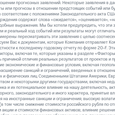
ошении прогнозных заявлений. Некоторые заявления в д
ты или прогнозы в отношении предстоящих событий или 
в соответствии с положениями Законодательного акта СШ
верждения содержат слова «ожидается», «оценивается», «н
добные выражения. Мы бы хотели предупредить, что эти 
 и реальный ход событий или результаты могут отличатьс
амерены пересматривать эти заявления с целью соотнесе
суем Вас к документам, которые Компания отправляет К
стности к последнему годовому отчету по форме 20-F. Э
кторы, включая те, которые указаны в разделе «Факторы
 причиной отличия реальных результатов от проектов и п
щие экономические и финансовые условия, включая геопол
расширение санкций и ограничений, введенных в отношени
х и физических лиц Соединенными Штатами Америки, Ев
вом и некоторыми другими государствами, включая нед
ка и их потенциальное влияние на нашу деятельность, акт
рного, законодательного и иного характера, принятые в
я на иностранные санкции и ограничения; высокую волати
(в том числе снижение стоимости российского рубля по о
 и акции и стоимости финансовых активов; влияние решен