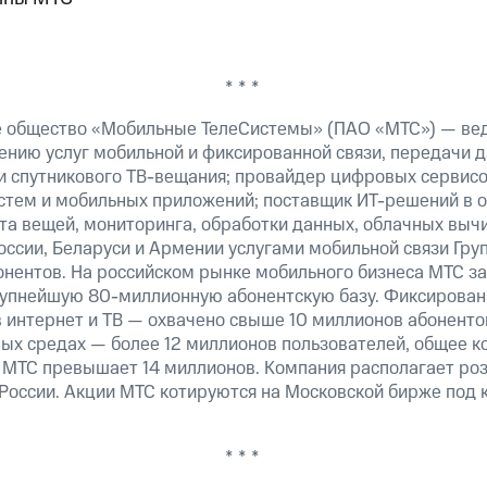
* * *
е общество «Мобильные ТелеСистемы» (ПАО «МТС») — ве
ению услуг мобильной и фиксированной связи, передачи д
 и спутникового ТВ-вещания; провайдер цифровых сервис
истем и мобильных приложений; поставщик ИТ-решений в 
та вещей, мониторинга, обработки данных, облачных выч
оссии, Беларуси и Армении услугами мобильной связи Гр
онентов. На российском рынке мобильного бизнеса МТС 
рупнейшую 80-миллионную абонентскую базу. Фиксирова
 интернет и ТВ — охвачено свыше 10 миллионов абоненто
ных средах — более 12 миллионов пользователей, общее к
 МТС превышает 14 миллионов. Компания располагает роз
 России. Акции МТС котируются на Московской бирже под 
* * *