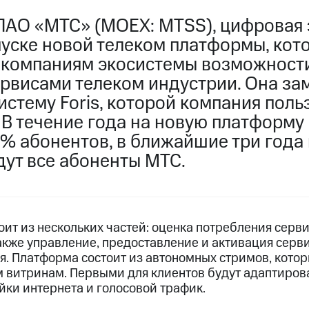
ПАО «МТС» (MOEX: MTSS), цифровая 
пуске новой телеком платформы, кот
 компаниям экосистемы возможност
ервисами телеком индустрии. Она за
стему Foris, которой компания поль
 В течение года на новую платформу
% абонентов, в ближайшие три года 
дут все абоненты МТС.
тоит из нескольких частей: оценка потребления серв
акже управление, предоставление и активация серви
я. Платформа состоит из автономных стримов, кот
м витринам. Первыми для клиентов будут адаптиро
йки интернета и голосовой трафик.