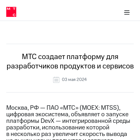
О
сторам и акционерам
Комплаенс и деловая этика
Устойчивое развитие
Медиа-центр
О МТС
О МТС
На главную
компании
О
компании
Стратегия
Стратегия
Все Новости
Карьера
в МТС
Карьера
в МТС
Пресс-
МТС создает платформу для
релизы
История
разработчиков продуктов и сервисов
компании
МТС
о технологиях
Руководство
03 мая 2024
региона
Правовая
информация
Москва, РФ — ПАО «МТС» (MOEX: MTSS),
цифровая экосистема, объявляет о запуске
Контакты
платформы DevX — интегрированной среды
разработки, использование которой
Медиа-центр
Пресс-
в несколько раз увеличит скорость вывода
релизы