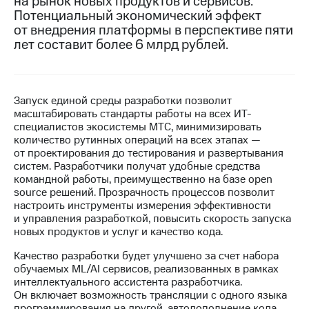
на рынок новых продуктов и сервисов.
Потенциальный экономический эффект
МТС
от внедрения платформы в перспективе пяти
о технологиях
лет составит более 6 млрд рублей.
Достижения
Интервью
Запуск единой среды разработки позволит
масштабировать стандарты работы на всех ИТ-
Финансовая
специалистов экосистемы МТС, минимизировать
отчетность
количество рутинных операций на всех этапах —
от проектирования до тестирования и развертывания
Контакты
систем. Разработчики получат удобные средства
командной работы, преимущественно на базе open
Пригласить
source решений. Прозрачность процессов позволит
спикера
настроить инструменты измерения эффективности
и управления разработкой, повысить скорость запуска
м и акционерам
новых продуктов и услуг и качество кода.
Корпоративное
управление
Качество разработки будет улучшено за счет набора
обучаемых ML/AI сервисов, реализованных в рамках
Корпоративный
интеллектуального ассистента разработчика.
секретарь
Он включает возможность трансляции с одного языка
Раскрытие
программирования на другой, автодополнение кода,