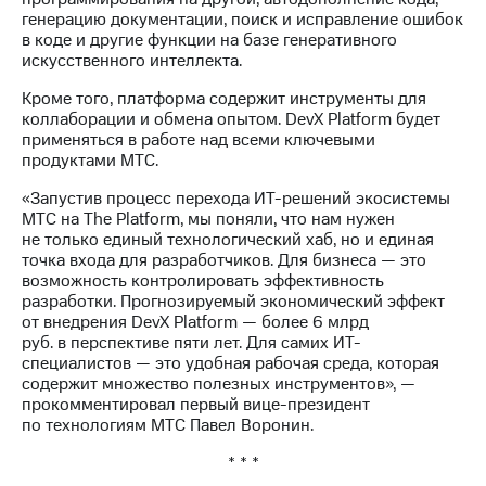
информации
генерацию документации, поиск и исправление ошибок
Информация
в коде и другие функции на базе генеративного
акционерам
искусственного интеллекта.
Документы
ПАО
Кроме того, платформа содержит инструменты для
"МТС"
коллаборации и обмена опытом. DevX Platform будет
Собрания
применяться в работе над всеми ключевыми
акционеров
продуктами МТС.
Личный
кабинет
«Запустив процесс перехода ИТ-решений экосистемы
акционера
МТС на The Platform, мы поняли, что нам нужен
Акционерный
не только единый технологический хаб, но и единая
капитал
точка входа для разработчиков. Для бизнеса — это
Контроль
возможность контролировать эффективность
и
разработки. Прогнозируемый экономический эффект
аудит
от внедрения DevX Platform — более 6 млрд
Рынок
руб. в перспективе пяти лет. Для самих ИТ-
акций
специалистов — это удобная рабочая среда, которая
содержит множество полезных инструментов», —
Описание
прокомментировал первый вице-президент
Программа
по технологиям МТС Павел Воронин.
приобретения
Порядок
* * *
выкупа