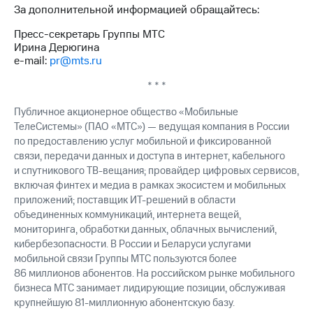
акций
За дополнительной информацией обращайтесь:
Дивиденды
Пресс-секретарь Группы МТС
Рынок
Ирина Дерюгина
облигаций
e-mail:
pr@mts.ru
Описание
* * *
Еврооблигации-2023
Уведомление
Публичное акционерное общество «Мобильные
о
ТелеСистемы» (ПАО «МТС») — ведущая компания в России
погашении
именных
по предоставлению услуг мобильной и фиксированной
облигаций
связи, передачи данных и доступа в интернет, кабельного
Другое
и спутникового ТВ-вещания; провайдер цифровых сервисов,
включая финтех и медиа в рамках экосистем и мобильных
Регистратор
приложений; поставщик ИТ-решений в области
Реквизиты
объединенных коммуникаций, интернета вещей,
Контакты
мониторинга, обработки данных, облачных вычислений,
йчивое развитие
кибербезопасности. В России и Беларуси услугами
и деловая этика
мобильной связи Группы МТС пользуются более
На главную
86 миллионов абонентов. На российском рынке мобильного
бизнеса МТС занимает лидирующие позиции, обслуживая
крупнейшую 81-миллионную абонентскую базу.