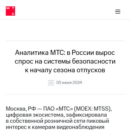
О
сторам и акционерам
Комплаенс и деловая этика
Устойчивое развитие
Медиа-центр
О МТС
О МТС
На главную
компании
О
компании
Стратегия
Стратегия
Все Новости
Карьера
в МТС
Карьера
в МТС
Пресс-
Аналитика МТС: в России вырос
релизы
История
спрос на системы безопасности
компании
МТС
к началу сезона отпусков
о технологиях
Руководство
региона
05 июня 2024
Правовая
информация
Контакты
Москва, РФ — ПАО «МТС» (MOEX: MTSS),
цифровая экосистема, зафиксировала
Медиа-центр
в собственной розничной сети пиковый
Пресс-
интерес к камерам видеонаблюдения
релизы