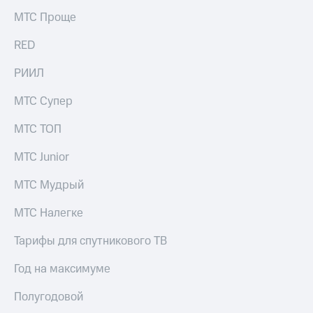
МТС Проще
RED
РИИЛ
МТС Супер
МТС ТОП
МТС Junior
МТС Мудрый
МТС Налегке
Тарифы для спутникового ТВ
Год на максимуме
Полугодовой