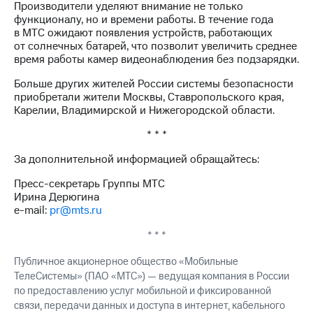
информации
Производители уделяют внимание не только
Информация
функционалу, но и времени работы. В течение года
акционерам
в МТС ожидают появления устройств, работающих
Документы
от солнечных батарей, что позволит увеличить среднее
ПАО
время работы камер видеонаблюдения без подзарядки.
"МТС"
Собрания
Больше других жителей России системы безопасности
акционеров
приобретали жители Москвы, Ставропольского края,
Личный
Карелии, Владимирской и Нижегородской области.
кабинет
* * *
акционера
Акционерный
За дополнительной информацией обращайтесь:
капитал
Контроль
Пресс-секретарь Группы МТС
и
Ирина Дерюгина
аудит
e-mail:
pr@mts.ru
Рынок
акций
* * *
Описание
Публичное акционерное общество «Мобильные
Программа
ТелеСистемы» (ПАО «МТС») — ведущая компания в России
приобретения
по предоставлению услуг мобильной и фиксированной
Порядок
связи, передачи данных и доступа в интернет, кабельного
выкупа