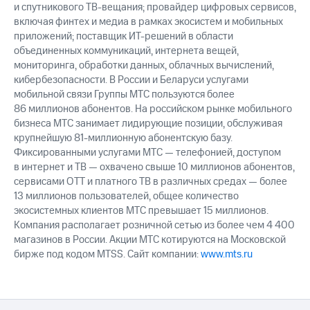
и спутникового ТВ-вещания; провайдер цифровых сервисов,
акций
Дивиденды
включая финтех и медиа в рамках экосистем и мобильных
Рынок
приложений; поставщик ИТ-решений в области
облигаций
объединенных коммуникаций, интернета вещей,
мониторинга, обработки данных, облачных вычислений,
Описание
кибербезопасности. В России и Беларуси услугами
Еврооблигации-2023
мобильной связи Группы МТС пользуются более
Уведомление
86 миллионов абонентов. На российском рынке мобильного
о
бизнеса МТС занимает лидирующие позиции, обслуживая
погашении
крупнейшую 81-миллионную абонентскую базу.
именных
облигаций
Фиксированными услугами МТС — телефонией, доступом
Другое
в интернет и ТВ — охвачено свыше 10 миллионов абонентов,
сервисами OTT и платного ТВ в различных средах — более
Регистратор
13 миллионов пользователей, общее количество
Реквизиты
экосистемных клиентов МТС превышает 15 миллионов.
Контакты
Компания располагает розничной сетью из более чем 4 400
йчивое развитие
магазинов в России. Акции МТС котируются на Московской
и деловая этика
бирже под кодом MTSS. Сайт компании:
www.mts.ru
На главную