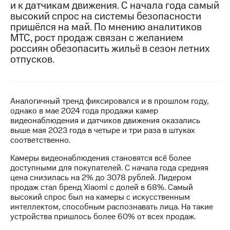
и к датчикам движения. С начала года самый
высокий спрос на системы безопасности
МТС
пришёлся на май. По мнению аналитиков
о технологиях
МТС, рост продаж связан с желанием
Достижения
россиян обезопасить жильё в сезон летних
отпусков.
Интервью
Финансовая
отчетность
Аналогичный тренд фиксировался и в прошлом году,
однако в мае 2024 года продажи камер
Контакты
видеонаблюдения и датчиков движения оказались
выше мая 2023 года в четыре и три раза в штуках
Пригласить
соответственно.
спикера
Камеры видеонаблюдения становятся всё более
м и акционерам
доступными для покупателей. С начала года средняя
Корпоративное
цена снизилась на 2% до 3078 рублей. Лидером
управление
продаж стал бренд Xiaomi с долей в 68%. Самый
высокий спрос был на камеры с искусственным
Корпоративный
интеллектом, способным распознавать лица. На такие
секретарь
устройства пришлось более 60% от всех продаж.
Раскрытие