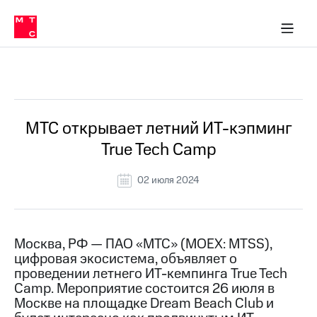
О
сторам и акционерам
Комплаенс и деловая этика
Устойчивое развитие
Медиа-центр
О МТС
О МТС
На главную
компании
О
компании
Стратегия
Стратегия
Все Новости
Карьера
в МТС
Карьера
в МТС
Пресс-
МТС открывает летний ИТ-кэпминг
релизы
История
True Tech Сamp
компании
МТС
о технологиях
Руководство
02 июля 2024
региона
Правовая
информация
Москва, РФ — ПАО «МТС» (MOEX: MTSS),
цифровая экосистема, объявляет о
Контакты
проведении летнего ИТ-кемпинга True Tech
Сamp. Мероприятие состоится 26 июля в
Медиа-центр
Пресс-
Москве на площадке Dream Beach Club и
релизы