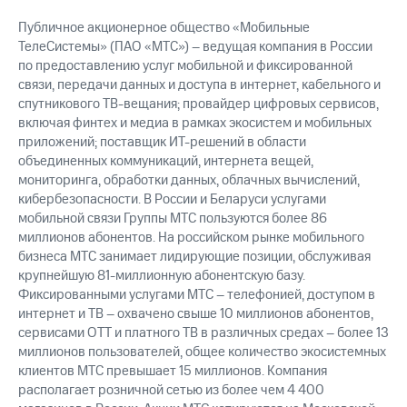
акций
Дивиденды
Публичное акционерное общество «Мобильные
Рынок
ТелеСистемы» (ПАО «МТС») – ведущая компания в России
облигаций
по предоставлению услуг мобильной и фиксированной
связи, передачи данных и доступа в интернет, кабельного и
Описание
спутникового ТВ-вещания; провайдер цифровых сервисов,
Еврооблигации-2023
включая финтех и медиа в рамках экосистем и мобильных
Уведомление
приложений; поставщик ИТ-решений в области
о
объединенных коммуникаций, интернета вещей,
погашении
мониторинга, обработки данных, облачных вычислений,
именных
кибербезопасности. В России и Беларуси услугами
облигаций
Другое
мобильной связи Группы МТС пользуются более 86
миллионов абонентов. На российском рынке мобильного
Регистратор
бизнеса МТС занимает лидирующие позиции, обслуживая
Реквизиты
крупнейшую 81-миллионную абонентскую базу.
Контакты
Фиксированными услугами МТС – телефонией, доступом в
йчивое развитие
интернет и ТВ – охвачено свыше 10 миллионов абонентов,
и деловая этика
сервисами OTT и платного ТВ в различных средах – более 13
На главную
миллионов пользователей, общее количество экосистемных
клиентов МТС превышает 15 миллионов. Компания
располагает розничной сетью из более чем 4 400