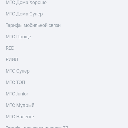
МТС Дома Хорошо
МТС Дома Супер
Тарифы мобильной связи
МТС Проще
RED
РИИЛ
МТС Супер
МТС ТОП
МТС Junior
МТС Мудрый
МТС Налегке