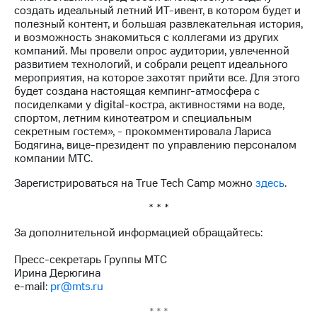
информации
создать идеальный летний ИТ-ивент, в котором будет и
Информация
полезный контент, и большая развлекательная история,
акционерам
и возможность знакомиться с коллегами из других
Документы
компаний. Мы провели опрос аудитории, увлеченной
ПАО
развитием технологий, и собрали рецепт идеального
"МТС"
мероприятия, на которое захотят прийти все. Для этого
Собрания
будет создана настоящая кемпинг-атмосфера с
акционеров
посиделками у digital-костра, активностями на воде,
Личный
спортом, летним кинотеатром и специальным
кабинет
секретным гостем», - прокомментировала Лариса
акционера
Бодягина, вице-президент по управлению персоналом
Акционерный
компании МТС.
капитал
Контроль
Зарегистрироваться на True Tech Сamp можно
здесь
.
и
аудит
* * *
Рынок
акций
За дополнительной информацией обращайтесь:
Описание
Пресс-секретарь Группы МТС
Программа
Ирина Дерюгина
приобретения
e-mail:
pr@mts.ru
Порядок
выкупа
* * *