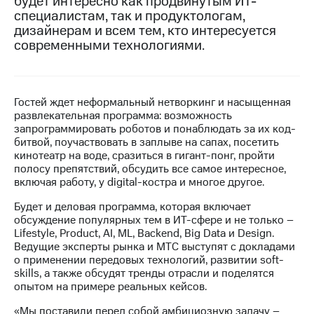
будет интересно как продвинутым ИТ-
специалистам, так и продуктологам,
МТС
дизайнерам и всем тем, кто интересуется
о технологиях
современными технологиями.
Достижения
Интервью
Гостей ждет неформальный нетворкинг и насыщенная
развлекательная программа: возможность
Финансовая
запрограммировать роботов и понаблюдать за их код-
отчетность
битвой, поучаствовать в заплыве на сапах, посетить
кинотеатр на воде, сразиться в гигант-понг, пройти
Контакты
полосу препятствий, обсудить все самое интересное,
включая работу, у digital-костра и многое другое.
Пригласить
спикера
Будет и деловая программа, которая включает
обсуждение популярных тем в ИТ-сфере и не только –
м и акционерам
Lifestyle, Product, AI, ML, Backend, Big Data и Design.
Корпоративное
Ведущие эксперты рынка и МТС выступят с докладами
управление
о применении передовых технологий, развитии soft-
skills, а также обсудят тренды отрасли и поделятся
Корпоративный
опытом на примере реальных кейсов.
секретарь
Раскрытие
«Мы поставили перед собой амбициозную задачу –