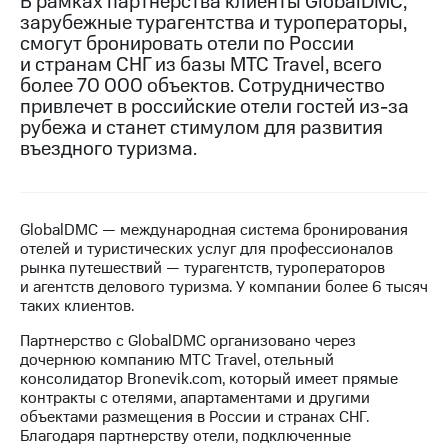
В рамках партнерства клиенты GlobalDMC,
зарубежные турагентства и туроператоры,
МТС
смогут бронировать отели по России
о технологиях
и странам СНГ из базы МТС Travel, всего
более 70 000 объектов. Сотрудничество
Достижения
привлечет в российские отели гостей из-за
рубежа и станет стимулом для развития
Интервью
въездного туризма.
Финансовая
отчетность
Контакты
GlobalDMC — международная система бронирования
отелей и туристических услуг для профессионалов
Пригласить
рынка путешествий — турагентств, туроператоров
спикера
и агентств делового туризма. У компании более 6 тысяч
таких клиентов.
м и акционерам
Корпоративное
Партнерство с GlobalDMC организовано через
управление
дочернюю компанию МТС Travel, отельный
консолидатор Bronevik.com, который имеет прямые
Корпоративный
контракты с отелями, апартаментами и другими
секретарь
объектами размещения в России и странах СНГ.
Раскрытие
Благодаря партнерству отели, подключенные