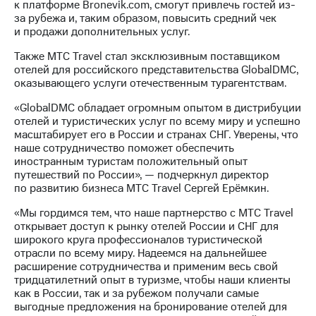
информации
к платформе Bronevik.com, смогут привлечь гостей из-
Информация
за рубежа и, таким образом, повысить средний чек
акционерам
и продажи дополнительных услуг.
Документы
ПАО
Также МТС Travel стал эксклюзивным поставщиком
"МТС"
отелей для российского представительства GlobalDMC,
Собрания
оказывающего услуги отечественным турагентствам.
акционеров
«GlobalDMC обладает огромным опытом в дистрибуции
Личный
отелей и туристических услуг по всему миру и успешно
кабинет
масштабирует его в России и странах СНГ. Уверены, что
акционера
наше сотрудничество поможет обеспечить
Акционерный
иностранным туристам положительный опыт
капитал
путешествий по России», — подчеркнул директор
Контроль
по развитию бизнеса МТС Travel Сергей Ерёмкин.
и
аудит
«Мы гордимся тем, что наше партнерство с MTC Travel
Рынок
открывает доступ к рынку отелей России и СНГ для
акций
широкого круга профессионалов туристической
отрасли по всему миру. Надеемся на дальнейшее
Описание
расширение сотрудничества и применим весь свой
Программа
тридцатилетний опыт в туризме, чтобы наши клиенты
приобретения
как в России, так и за рубежом получали самые
Порядок
выгодные предложения на бронирование отелей для
выкупа