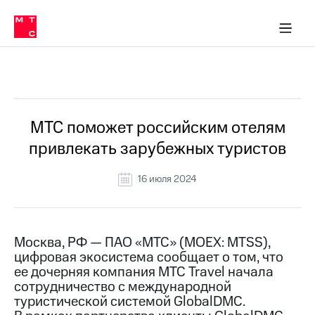
О
сторам и акционерам
Комплаенс и деловая этика
Устойчивое развитие
Медиа-центр
О МТС
О МТС
На главную
компании
О
компании
Стратегия
Стратегия
Все Новости
Карьера
в МТС
Карьера
в МТС
Пресс-
МТС поможет российским отелям
релизы
История
привлекать зарубежных туристов
компании
МТС
о технологиях
Руководство
16 июля 2024
региона
Правовая
информация
Москва, РФ — ПАО «МТС» (MOEX: MTSS),
цифровая экосистема сообщает о том, что
Контакты
ее дочерняя компания МТС Travel начала
сотрудничество с международной
Медиа-центр
Пресс-
туристической системой GlobalDMC.
релизы