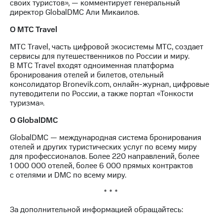
своих туристов», — комментирует генеральный
акций
директор GlobalDMC Али Микаилов.
Дивиденды
Рынок
O MTC Travel
облигаций
МТС Travel, часть цифровой экосистемы МТС, создает
Описание
сервисы для путешественников по России и миру.
Еврооблигации-2023
В МТС Travel входят одноименная платформа
Уведомление
бронирования отелей и билетов, отельный
о
консолидатор Bronevik.com, онлайн-журнал, цифровые
погашении
путеводители по России, а также портал «Тонкости
именных
туризма».
облигаций
Другое
О GlobalDMC
Регистратор
GlobalDMC — международная система бронирования
Реквизиты
отелей и других туристических услуг по всему миру
Контакты
для профессионалов. Более 220 направлений, более
1 000 000 отелей, более 6 000 прямых контрактов
йчивое развитие
с отелями и DMC по всему миру.
и деловая этика
На главную
* * *
За дополнительной информацией обращайтесь: