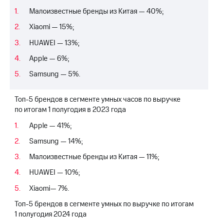
акций
Малоизвестные бренды из Китая — 40%;
Дивиденды
Рынок
Xiaomi — 15%;
облигаций
HUAWEI — 13%;
Описание
Apple — 6%;
Еврооблигации-2023
Уведомление
Samsung — 5%.
о
погашении
именных
Топ-5 брендов в сегменте умных часов по выручке
облигаций
по итогам 1 полугодия в 2023 года
Другое
Apple — 41%;
Регистратор
Samsung — 14%;
Реквизиты
Контакты
Малоизвестные бренды из Китая — 11%;
йчивое развитие
HUAWEI — 10%;
и деловая этика
На главную
Xiaomi— 7%.
Топ-5 брендов в сегменте умных по выручке по итогам
1 полугодия 2024 года