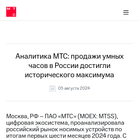
О
сторам и акционерам
Комплаенс и деловая этика
Устойчивое развитие
Медиа-центр
О МТС
О МТС
На главную
компании
О
компании
Стратегия
Стратегия
Все Новости
Карьера
в МТС
Карьера
в МТС
Пресс-
Аналитика МТС: продажи умных
релизы
История
часов в России достигли
компании
МТС
исторического максимума
о технологиях
Руководство
региона
05 августа 2024
Правовая
информация
Контакты
Москва, РФ – ПАО «МТС» (MOEX: MTSS),
цифровая экосистема, проанализировала
Медиа-центр
российский рынок носимых устройств по
Пресс-
итогам первых шести месяцев 2024 года. С
релизы