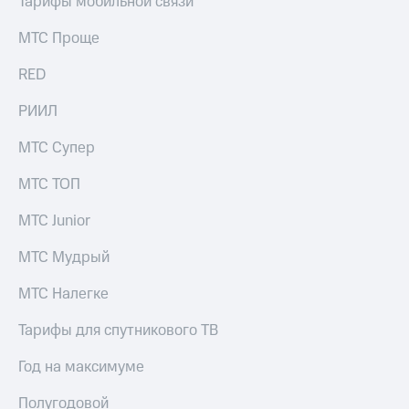
Тарифы мобильной связи
МТС Проще
RED
РИИЛ
МТС Супер
МТС ТОП
МТС Junior
МТС Мудрый
МТС Налегке
Тарифы для спутникового ТВ
Год на максимуме
Полугодовой