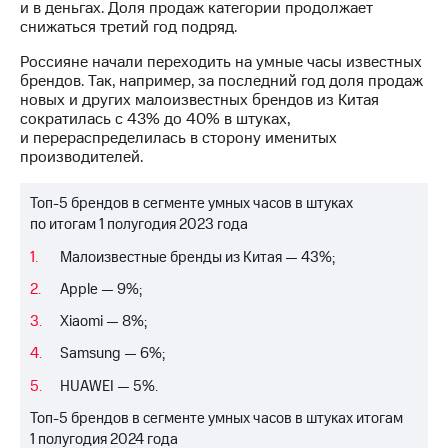
информации
и в деньгах. Доля продаж категории продолжает
Информация
снижаться третий год подряд.
акционерам
Документы
Россияне начали переходить на умные часы известных
ПАО
брендов. Так, например, за последний год доля продаж
"МТС"
новых и других малоизвестных брендов из Китая
Собрания
сократилась с 43% до 40% в штуках,
акционеров
и перераспределилась в сторону именитых
Личный
производителей.
кабинет
акционера
Топ-5 брендов в сегменте умных часов в штуках
Акционерный
по итогам 1 полугодия 2023 года
капитал
Контроль
Малоизвестные бренды из Китая — 43%;
и
аудит
Apple — 9%;
Рынок
Xiaomi — 8%;
акций
Samsung — 6%;
Описание
Программа
HUAWEI — 5%.
приобретения
Топ-5 брендов в сегменте умных часов в штуках итогам
Порядок
1 полугодия 2024 года
выкупа