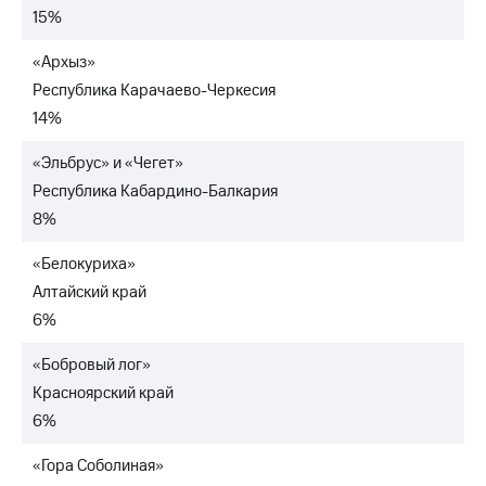
акций
15%
Дивиденды
Рынок
«Архыз»
облигаций
Республика Карачаево-Черкесия
Описание
14%
Еврооблигации-2023
Уведомление
«Эльбрус» и «Чегет»
о
Республика Кабардино-Балкария
погашении
именных
8%
облигаций
Другое
«Белокуриха»
Алтайский край
Регистратор
6%
Реквизиты
Контакты
йчивое развитие
«Бобровый лог»
и деловая этика
Красноярский край
На главную
6%
«Гора Соболиная»