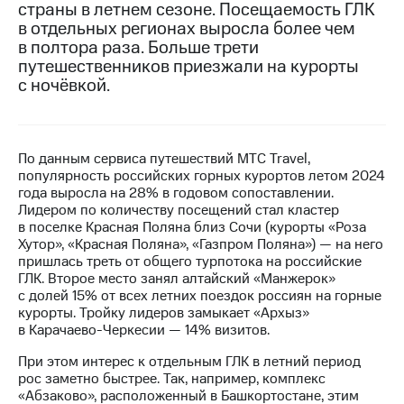
страны в летнем сезоне. Посещаемость ГЛК
в отдельных регионах выросла более чем
МТС
в полтора раза. Больше трети
о технологиях
путешественников приезжали на курорты
Достижения
с ночёвкой.
Интервью
Финансовая
По данным сервиса путешествий МТС Travel,
отчетность
популярность российских горных курортов летом 2024
года выросла на 28% в годовом сопоставлении.
Контакты
Лидером по количеству посещений стал кластер
в поселке Красная Поляна близ Сочи (курорты «Роза
Пригласить
Хутор», «Красная Поляна», «Газпром Поляна») — на него
спикера
пришлась треть от общего турпотока на российские
ГЛК. Второе место занял алтайский «Манжерок»
м и акционерам
с долей 15% от всех летних поездок россиян на горные
Корпоративное
курорты. Тройку лидеров замыкает «Архыз»
управление
в Карачаево-Черкесии — 14% визитов.
Корпоративный
При этом интерес к отдельным ГЛК в летний период
секретарь
рос заметно быстрее. Так, например, комплекс
Раскрытие
«Абзаково», расположенный в Башкортостане, этим