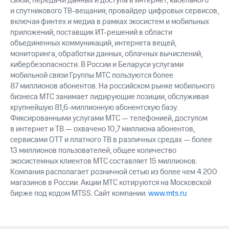
связи, передачи данных и доступа в интернет, кабельного
и спутникового ТВ-вещания; провайдер цифровых сервисов,
включая финтех и медиа в рамках экосистем и мобильных
приложений; поставщик ИТ-решений в области
объединенных коммуникаций, интернета вещей,
мониторинга, обработки данных, облачных вычислений,
кибербезопасности. В России и Беларуси услугами
мобильной связи Группы МТС пользуются более
87 миллионов абонентов. На российском рынке мобильного
бизнеса МТС занимает лидирующие позиции, обслуживая
крупнейшую 81,6-миллионную абонентскую базу.
Фиксированными услугами МТС — телефонией, доступом
в интернет и ТВ — охвачено 10,7 миллиона абонентов,
сервисами OTT и платного ТВ в различных средах — более
13 миллионов пользователей, общее количество
экосистемных клиентов МТС составляет 15 миллионов.
Компания располагает розничной сетью из более чем 4 200
магазинов в России. Акции МТС котируются на Московской
бирже под кодом MTSS. Сайт компании:
www.mts.ru