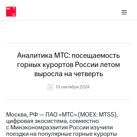
О
сторам и акционерам
Комплаенс и деловая этика
Устойчивое развитие
Медиа-центр
О МТС
О МТС
На главную
компании
О
компании
Стратегия
Стратегия
Все Новости
Карьера
в МТС
Карьера
в МТС
Пресс-
Аналитика МТС: посещаемость
релизы
История
горных курортов России летом
компании
МТС
выросла на четверть
о технологиях
Руководство
региона
13 сентября 2024
Правовая
информация
Контакты
Москва, РФ — ПАО «МТС» (MOEX: MTSS),
цифровая экосистема, совместно
Медиа-центр
с Минэкономразвития России изучили
Пресс-
поездки на популярные горные курорты
релизы