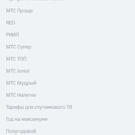
МТС Проще
RED
РИИЛ
МТС Супер
МТС ТОП
МТС Junior
МТС Мудрый
МТС Налегке
Тарифы для спутникового ТВ
Год на максимуме
Полугодовой