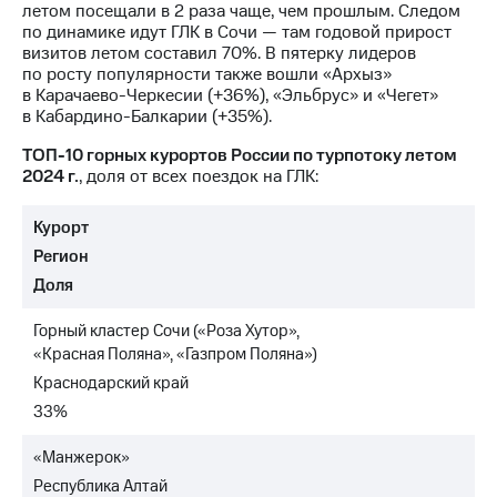
информации
летом посещали в 2 раза чаще, чем прошлым. Следом
Информация
по динамике идут ГЛК в Сочи — там годовой прирост
акционерам
визитов летом составил 70%. В пятерку лидеров
Документы
по росту популярности также вошли «Архыз»
ПАО
в Карачаево-Черкесии (+36%), «Эльбрус» и «Чегет»
"МТС"
в Кабардино-Балкарии (+35%).
Собрания
акционеров
ТОП-10 горных курортов России по турпотоку летом
Личный
2024 г.
, доля от всех поездок на ГЛК:
кабинет
акционера
Курорт
Акционерный
капитал
Регион
Контроль
Доля
и
аудит
Горный кластер Сочи («Роза Хутор»,
Рынок
«Красная Поляна», «Газпром Поляна»)
акций
Краснодарский край
Описание
33%
Программа
приобретения
«Манжерок»
Порядок
Республика Алтай
выкупа