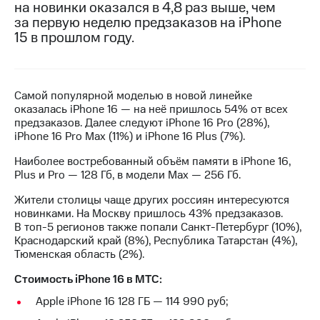
на новинки оказался в 4,8 раз выше, чем
за первую неделю предзаказов на iPhone
МТС
15 в прошлом году.
о технологиях
Достижения
Интервью
Самой популярной моделью в новой линейке
оказалась iPhone 16 — на неё пришлось 54% от всех
Финансовая
предзаказов. Далее следуют iPhone 16 Pro (28%),
отчетность
iPhone 16 Pro Max (11%) и iPhone 16 Plus (7%).
Контакты
Наиболее востребованный объём памяти в iPhone 16,
Plus и Pro — 128 Гб, в модели Max — 256 Гб.
Пригласить
спикера
Жители столицы чаще других россиян интересуются
новинками. На Москву пришлось 43% предзаказов.
В топ-5 регионов также попали Санкт-Петербург (10%),
м и акционерам
Краснодарский край (8%), Республика Татарстан (4%),
Корпоративное
Тюменская область (2%).
управление
Стоимость iPhone 16 в МТС:
Корпоративный
секретарь
Apple iPhone 16 128 ГБ — 114 990 руб;
Раскрытие