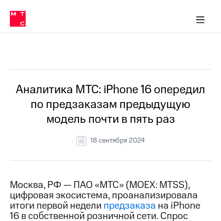
О
сторам и акционерам
Комплаенс и деловая этика
Устойчивое развитие
Медиа-центр
О МТС
О МТС
На главную
компании
О
компании
Стратегия
Стратегия
Все Новости
Карьера
в МТС
Карьера
в МТС
Пресс-
Аналитика МТС: iPhone 16 опередил
релизы
История
по предзаказам предыдущую
компании
МТС
модель почти в пять раз
о технологиях
Руководство
региона
18 сентября 2024
Правовая
информация
Контакты
Москва, РФ — ПАО «МТС» (MOEX: MTSS),
цифровая экосистема, проанализировала
Медиа-центр
итоги первой недели
предзаказа
на iPhone
Пресс-
16 в собственной розничной сети. Спрос
релизы