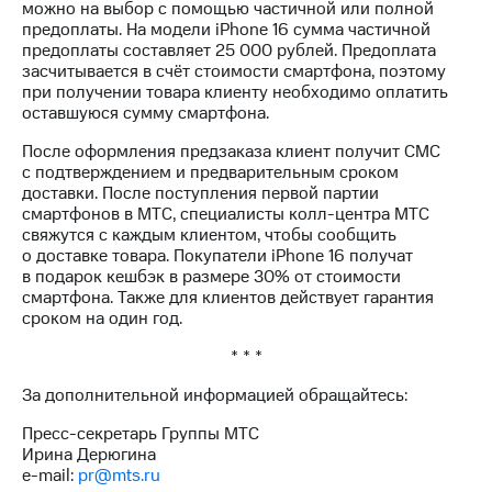
можно на выбор с помощью частичной или полной
акций
предоплаты. На модели iPhone 16 сумма частичной
Дивиденды
предоплаты составляет 25 000 рублей. Предоплата
Рынок
засчитывается в счёт стоимости смартфона, поэтому
облигаций
при получении товара клиенту необходимо оплатить
оставшуюся сумму смартфона.
Описание
Еврооблигации-2023
После оформления предзаказа клиент получит СМС
Уведомление
с подтверждением и предварительным сроком
о
доставки. После поступления первой партии
погашении
смартфонов в МТС, специалисты колл-центра МТС
именных
свяжутся с каждым клиентом, чтобы сообщить
облигаций
о доставке товара. Покупатели iPhone 16 получат
Другое
в подарок кешбэк в размере 30% от стоимости
смартфона. Также для клиентов действует гарантия
Регистратор
сроком на один год.
Реквизиты
Контакты
* * *
йчивое развитие
и деловая этика
За дополнительной информацией обращайтесь:
На главную
Пресс-секретарь Группы МТС
Ирина Дерюгина
e-mail:
pr@mts.ru