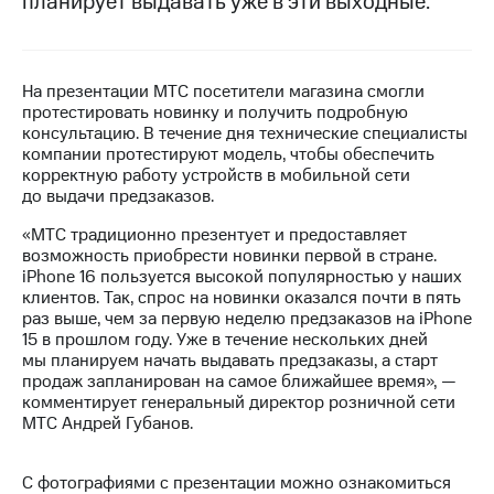
планирует выдавать уже в эти выходные.
МТС
о технологиях
На презентации МТС посетители магазина смогли
Достижения
протестировать новинку и получить подробную
консультацию. В течение дня технические специалисты
Интервью
компании протестируют модель, чтобы обеспечить
корректную работу устройств в мобильной сети
Финансовая
до выдачи предзаказов.
отчетность
«МТС традиционно презентует и предоставляет
Контакты
возможность приобрести новинки первой в стране.
iPhone 16 пользуется высокой популярностью у наших
Пригласить
клиентов. Так, спрос на новинки оказался почти в пять
спикера
раз выше, чем за первую неделю предзаказов на iPhone
15 в прошлом году. Уже в течение нескольких дней
м и акционерам
мы планируем начать выдавать предзаказы, а старт
Корпоративное
продаж запланирован на самое ближайшее время», —
управление
комментирует генеральный директор розничной сети
МТС Андрей Губанов.
Корпоративный
секретарь
Раскрытие
С фотографиями с презентации можно ознакомиться