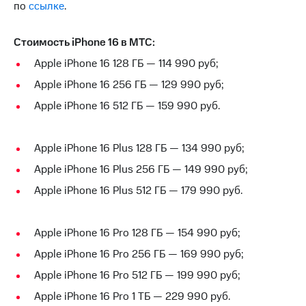
информации
по
ссылке
.
Информация
акционерам
Документы
Стоимость iPhone 16 в МТС:
ПАО
Apple iPhone 16 128 ГБ — 114 990 руб;
"МТС"
Собрания
Apple iPhone 16 256 ГБ — 129 990 руб;
акционеров
Apple iPhone 16 512 ГБ — 159 990 руб.
Личный
кабинет
акционера
Акционерный
Apple iPhone 16 Plus 128 ГБ — 134 990 руб;
капитал
Apple iPhone 16 Plus 256 ГБ — 149 990 руб;
Контроль
и
Apple iPhone 16 Plus 512 ГБ — 179 990 руб.
аудит
Рынок
акций
Apple iPhone 16 Pro 128 ГБ — 154 990 руб;
Описание
Apple iPhone 16 Pro 256 ГБ — 169 990 руб;
Программа
приобретения
Apple iPhone 16 Pro 512 ГБ — 199 990 руб;
Порядок
Apple iPhone 16 Pro 1 ТБ — 229 990 руб.
выкупа