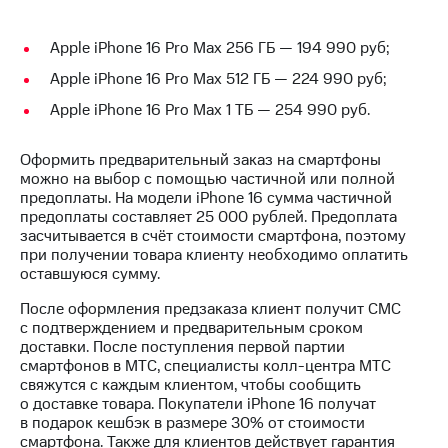
акций
Дивиденды
Apple iPhone 16 Pro Max 256 ГБ — 194 990 руб;
Рынок
облигаций
Apple iPhone 16 Pro Max 512 ГБ — 224 990 руб;
Описание
Apple iPhone 16 Pro Max 1 ТБ — 254 990 руб.
Еврооблигации-2023
Уведомление
Оформить предварительный заказ на смартфоны
о
можно на выбор с помощью частичной или полной
погашении
предоплаты. На модели iPhone 16 сумма частичной
именных
предоплаты составляет 25 000 рублей. Предоплата
облигаций
засчитывается в счёт стоимости смартфона, поэтому
Другое
при получении товара клиенту необходимо оплатить
оставшуюся сумму.
Регистратор
Реквизиты
После оформления предзаказа клиент получит СМС
Контакты
с подтверждением и предварительным сроком
йчивое развитие
доставки. После поступления первой партии
и деловая этика
смартфонов в МТС, специалисты колл-центра МТС
На главную
свяжутся с каждым клиентом, чтобы сообщить
о доставке товара. Покупатели iPhone 16 получат
в подарок кешбэк в размере 30% от стоимости
смартфона. Также для клиентов действует гарантия