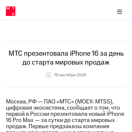
О
сторам и акционерам
Комплаенс и деловая этика
Устойчивое развитие
Медиа-центр
О МТС
О МТС
На главную
компании
О
компании
Стратегия
Стратегия
Все Новости
Карьера
в МТС
Карьера
в МТС
Пресс-
МТС презентовала iPhone 16 за день
релизы
История
до старта мировых продаж
компании
МТС
о технологиях
Руководство
19 сентября 2024
региона
Правовая
информация
Москва, РФ — ПАО «МТС» (MOEX: MTSS),
цифровая экосистема, сообщает о том, что
Контакты
первой в России презентовала новый iPhone
16 Pro Max — за сутки до старта мировых
Медиа-центр
Пресс-
продаж. Первые предзаказы компания
релизы