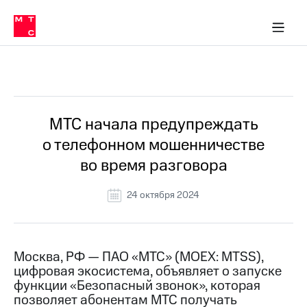
О
сторам и акционерам
Комплаенс и деловая этика
Устойчивое развитие
Медиа-центр
О МТС
О МТС
На главную
компании
О
компании
Стратегия
Стратегия
Все Новости
Карьера
в МТС
Карьера
в МТС
Пресс-
МТС начала предупреждать
релизы
История
о телефонном мошенничестве
компании
МТС
во время разговора
о технологиях
Руководство
региона
24 октября 2024
Правовая
информация
Контакты
Москва, РФ — ПАО «МТС» (MOEX: MTSS),
цифровая экосистема, объявляет о запуске
Медиа-центр
функции «Безопасный звонок», которая
Пресс-
позволяет абонентам МТС получать
релизы