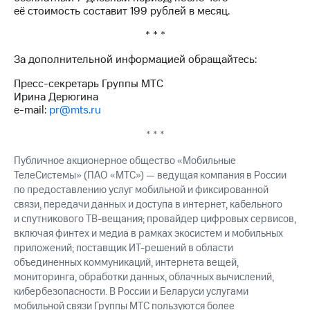
акций
её стоимость составит 199 рублей в месяц.
Дивиденды
Рынок
* * *
облигаций
За дополнительной информацией обращайтесь:
Описание
Пресс-секретарь Группы МТС
Еврооблигации-2023
Ирина Дерюгина
Уведомление
e-mail:
pr@mts.ru
о
погашении
* * *
именных
облигаций
Публичное акционерное общество «Мобильные
Другое
ТелеСистемы» (ПАО «МТС») — ведущая компания в России
по предоставлению услуг мобильной и фиксированной
Регистратор
связи, передачи данных и доступа в интернет, кабельного
Реквизиты
Контакты
и спутникового ТВ-вещания; провайдер цифровых сервисов,
йчивое развитие
включая финтех и медиа в рамках экосистем и мобильных
и деловая этика
приложений; поставщик ИТ-решений в области
На главную
объединенных коммуникаций, интернета вещей,
мониторинга, обработки данных, облачных вычислений,
кибербезопасности. В России и Беларуси услугами
мобильной связи Группы МТС пользуются более