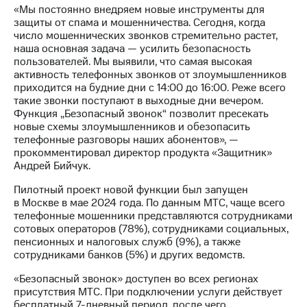
информации
«Мы постоянно внедряем новые инструменты для
Информация
защиты от спама и мошенничества. Сегодня, когда
акционерам
число мошеннических звонков стремительно растет,
Документы
наша основная задача — усилить безопасность
ПАО
пользователей. Мы выявили, что самая высокая
"МТС"
активность телефонных звонков от злоумышленников
Собрания
приходится на будние дни с 14:00 до 16:00. Реже всего
акционеров
такие звонки поступают в выходные дни вечером.
Личный
Функция „Безопасный звонок“ позволит пресекать
кабинет
новые схемы злоумышленников и обезопасить
акционера
телефонные разговоры наших абонентов», —
Акционерный
прокомментировал директор продукта «Защитник»
капитал
Андрей Бийчук.
Контроль
и
Пилотный проект новой функции был запущен
аудит
в Москве в мае 2024 года. По данным МТС, чаще всего
Рынок
телефонные мошенники представляются сотрудниками
акций
сотовых операторов (78%), сотрудниками социальных,
пенсионных и налоговых служб (9%), а также
Описание
сотрудниками банков (5%) и других ведомств.
Программа
приобретения
«Безопасный звонок» доступен во всех регионах
Порядок
присутствия МТС. При подключении услуги действует
выкупа
бесплатный 7-дневный период, после чего