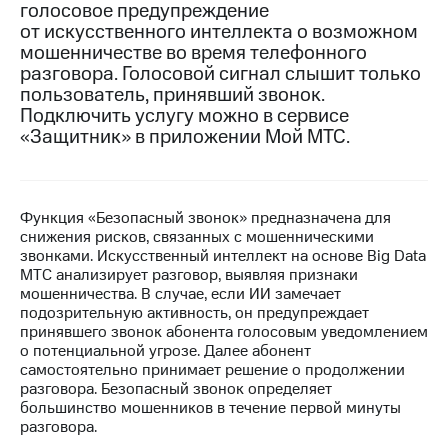
голосовое предупреждение
от искусственного интеллекта о возможном
МТС
мошенничестве во время телефонного
о технологиях
разговора. Голосовой сигнал слышит только
Достижения
пользователь, принявший звонок.
Подключить услугу можно в сервисе
Интервью
«Защитник» в приложении Мой МТС.
Финансовая
отчетность
Функция «Безопасный звонок» предназначена для
Контакты
снижения рисков, связанных с мошенническими
звонками. Искусственный интеллект на основе Big Data
Пригласить
МТС анализирует разговор, выявляя признаки
спикера
мошенничества. В случае, если ИИ замечает
подозрительную активность, он предупреждает
м и акционерам
принявшего звонок абонента голосовым уведомлением
Корпоративное
о потенциальной угрозе. Далее абонент
управление
самостоятельно принимает решение о продолжении
разговора. Безопасный звонок определяет
Корпоративный
большинство мошенников в течение первой минуты
секретарь
разговора.
Раскрытие