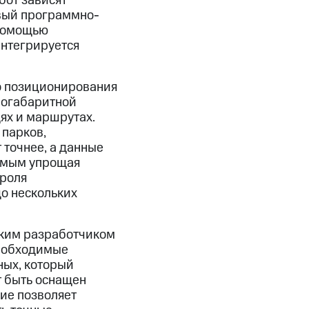
бот зависят
овый программно-
 помощью
интегрируется
о позиционирования
логабаритной
ях и маршрутах.
 парков,
 точнее, а данные
самым упрощая
троля
до нескольких
ским разработчиком
еобходимые
ных, который
т быть оснащен
ие позволяет