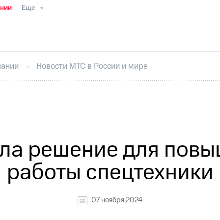
ании
Еще
ТС
Пресс-релизы
МТС о технологиях
ТС
История компании
Руководство региона
Правова
стижения
Интервью
Финансовая отчетность
Конта
пании
Новости МТС в России и мире
тивный секретарь
Раскрытие информации
Информа
ный кабинет акционера
Акционерный капитал
Конт
Порядок выкупа акций
Дивиденды
Рынок облигаци
 погашении именных облигаций
Другое
Регистрато
ла решение для повы
работы спецтехники
07 ноября 2024