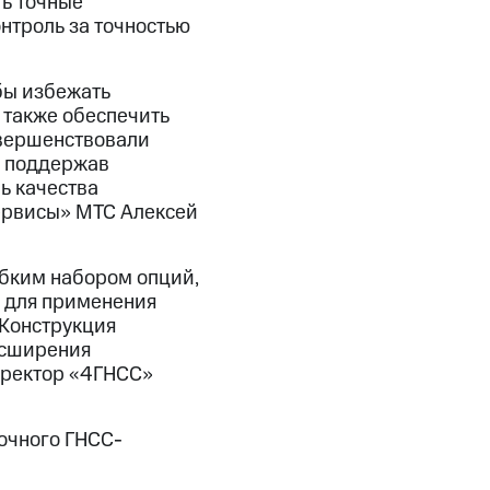
ть точные
нтроль за точностью
бы избежать
 также обеспечить
овершенствовали
, поддержав
ь качества
сервисы» МТС Алексей
бким набором опций,
о для применения
 Конструкция
асширения
иректор «4ГНСС»
очного ГНСС-