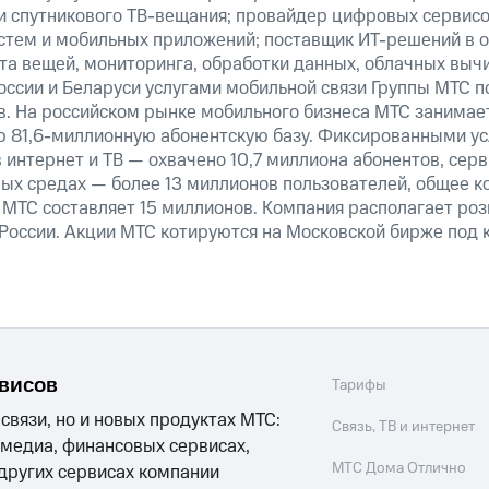
 и спутникового ТВ-вещания; провайдер цифровых сервис
истем и мобильных приложений; поставщик ИТ-решений в 
та вещей, мониторинга, обработки данных, облачных выч
оссии и Беларуси услугами мобильной связи Группы МТС п
в. На российском рынке мобильного бизнеса МТС занимае
 81,6-миллионную абонентскую базу. Фиксированными у
 интернет и ТВ — охвачено 10,7 миллиона абонентов, сер
ных средах — более 13 миллионов пользователей, общее к
МТС составляет 15 миллионов. Компания располагает роз
 России. Акции МТС котируются на Московской бирже под 
рвисов
Тарифы
 связи, но и новых продуктах МТС:
Связь, ТВ и интернет
 медиа, финансовых сервисах,
МТС Дома Отлично
 других сервисах компании