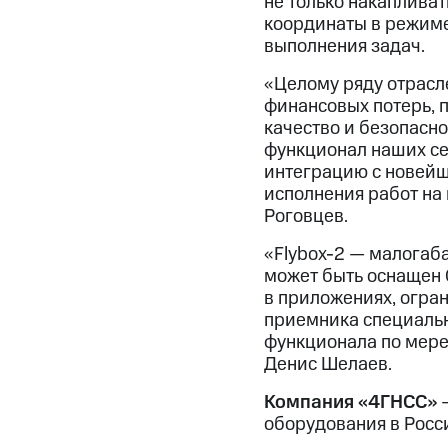
не только накапливат
координаты в режиме
выполнения задач.
«Целому ряду отрасл
финансовых потерь, 
качество и безопасн
функционал наших се
интеграцию с новейш
исполнения работ на
Роговцев.
«Flybox-2 — малогаб
может быть оснащен 
в приложениях, огра
приемника специаль
функционала по мере
Денис Шелаев.
Компания «4ГНСС»
—
оборудования в Росс