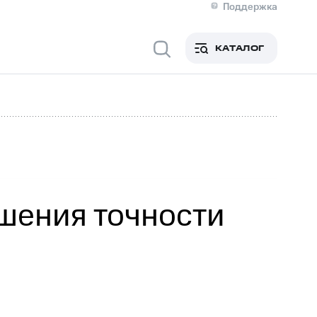
Поддержка
О МТС
я информация
Контакты
КАТАЛОГ
Медиа-центр
кты
Пригласить спикера
Инвесторам и акционерам
ция акционерам
Документы
роль и аудит
Рынок акций
й
Описание
р
Реквизиты
Контакты
Устойчивое развитие
Комплаенс и деловая этика
На главную
шения точности