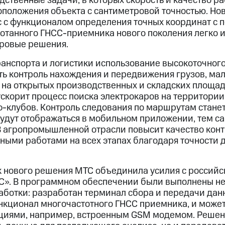
ственные задачи, в которых скорость и качество ра
оположения объекта с сантиметровой точностью. Н
 с функционалом определения точных координат с
отанного ГНСС-приемника нового поколения легко 
ровые решения.
ранспорта и логистики использование высокоточног
ть контроль нахождения и передвижения грузов, ма
в на открытых производственных и складских площад
скорит процесс поиска электрокаров на территории
-клубов. Контроль следования по маршрутам станет
удут отображаться в мобильном приложении, тем 
 В агропромышленной отрасли повысит качество кон
ными работами на всех этапах благодаря точности 
к нового решения МТС объединила усилия с россий
С». В программном обеспечении были выполнены н
ботки: разработан терминал сбора и передачи дан
нкционал многочастотного ГНСС приемника, и може
циями, например, встроенным GSM модемом. Решен