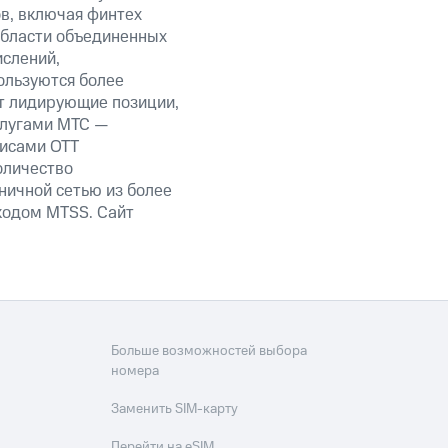
ов, включая финтех
области объединенных
ислений,
ользуются более
т лидирующие позиции,
слугами МТС —
висами OTT
оличество
ничной сетью из более
кодом MTSS. Сайт
Больше возможностей выбора
номера
Заменить SIM-карту
Перейти на eSIM