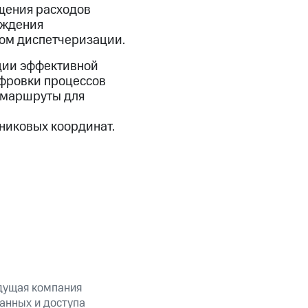
щения расходов
ождения
ом диспетчеризации.
ции эффективной
ифровки процессов
е маршруты для
никовых координат.
дущая компания
анных и доступа