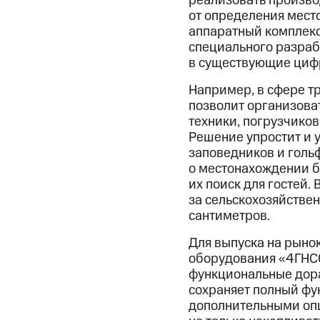
реализовать производ
от определения мест
аппаратный комплекс
специального разраб
в существующие циф
Например, в сфере т
позволит организова
техники, погрузчико
Решение упростит и у
заповедников и гольф
о местонахождении б
их поиск для гостей.
за сельскохозяйствен
сантиметров.
Для выпуска на рыно
оборудования «4ГНС
функциональные дора
сохраняет полный фу
дополнительными оп