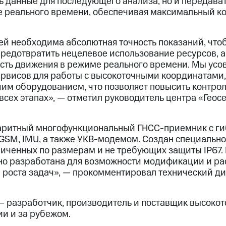
ь данные для последующего анализа, но и передава
 реального времени, обеспечивая максимальный ко
ей необходима абсолютная точность показаний, что
предотвратить нецелевое использование ресурсов, а
ость движения в режиме реального времени. Мы ус
рвисов для работы с высокоточными координатами
им оборудованием, что позволяет повысить контрол
 всех этапах», — отметил руководитель центра «Гео
аритный многофункциональный ГНСС-приемник с ги
GSM, IMU, а также УКВ-модемом. Создан специальн
ниченных по размерам и не требующих защиты IP67.
но разработана для возможности модификации и р
 роста задач», — прокомментировал технический д
 разработчик, производитель и поставщик высокот
ии и за рубежом.