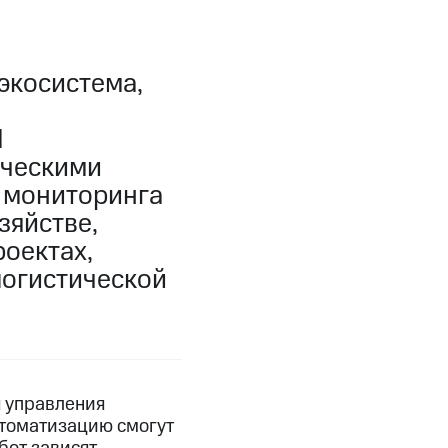
экосистема,
I
рческими
о мониторинга
зяйстве,
оектах,
логистической
 управления
втоматизацию смогут