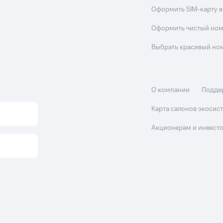
Оформить SIM-карту в
Оформить чистый но
Выбрать красивый но
О компании
Подде
Карта салонов экоси
Акционерам и инвест