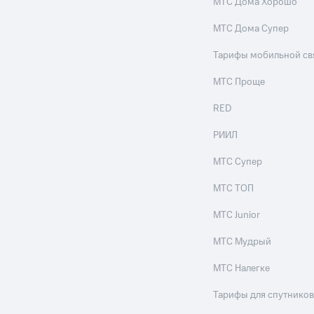
МТС Дома Хорошо
МТС Дома Супер
Тарифы мобильной св
МТС Проще
RED
РИИЛ
МТС Супер
МТС ТОП
МТС Junior
МТС Мудрый
МТС Налегке
Тарифы для спутников