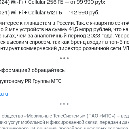
024) Wi-Fi + Cellular 256 ГБ — от 99 990 руб;
024) Wi-Fi + Cellular 512 ГБ — 142 990 руб.
терес к планшетам в России. Так, с января по сентя
о 2 млн устройств на сумму 41,5 млрд рублей, что 
деньгах, чем за аналогичный период 2023 года. Увере
ься высоким спросом, так как бренд входит в топ-5 
нтирует коммерческий директор розничной сети МТ
* * *
информацией обращайтесь:
дуктовому PR Группы МТС
.ru
* * *
 общество «Мобильные ТелеСистемы» (ПАО «МТС») – вед
ию услуг мобильной и фиксированной связи, передачи дан
 спутникового ТВ-вещания; провайдер цифровых сервисов