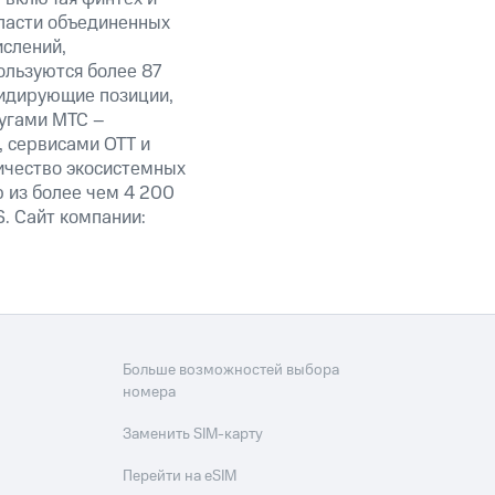
ласти объединенных
ислений,
ользуются более 87
лидирующие позиции,
угами МТС –
, сервисами OTT и
личество экосистемных
 из более чем 4 200
. Сайт компании:
Больше возможностей выбора
номера
Заменить SIM-карту
Перейти на eSIM