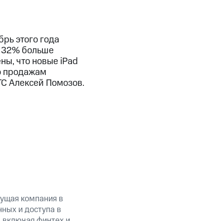
брь этого года
на 32% больше
ны, что новые iPad
по продажам
С Алексей Помозов.
ущая компания в
ных и доступа в
, включая финтех и