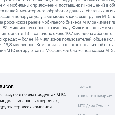
тем и мобильных приложений; поставщик ИТ-решений в об
та вещей, мониторинга, обработки данных, облачных выч
оссии и Беларуси услугами мобильной связи Группы МТС п
На российском рынке мобильного бизнеса МТС занимает 
 82-миллионную абонентскую базу. Фиксированными усл
 интернет и ТВ – охвачено около 10,7 миллиона абонентов
х средах – более 14 миллионов пользователей, общее ко
т 16,8 миллионов. Компания располагает розничной сетью
кции МТС котируются на Московской бирже под кодом MTSS
рвисов
Тарифы
 связи, но и новых продуктах МТС:
Связь, ТВ и интернет
 медиа, финансовых сервисах,
МТС Дома Отлично
 других сервисах компании