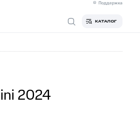
Поддержка
О МТС
я информация
Контакты
КАТАЛОГ
Медиа-центр
кты
Пригласить спикера
Инвесторам и акционерам
ция акционерам
Документы
роль и аудит
Рынок акций
й
Описание
р
Реквизиты
Контакты
Устойчивое развитие
Комплаенс и деловая этика
На главную
ini 2024