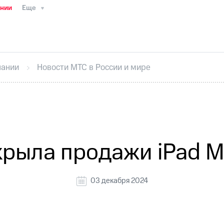
ании
Еще
ТС
Пресс-релизы
МТС о технологиях
ТС
История компании
Руководство региона
Правова
стижения
Интервью
Финансовая отчетность
Конта
пании
Новости МТС в России и мире
тивный секретарь
Раскрытие информации
Информа
ный кабинет акционера
Акционерный капитал
Конт
Порядок выкупа акций
Дивиденды
Рынок облигаци
 погашении именных облигаций
Другое
Регистрато
рыла продажи iPad M
03 декабря 2024