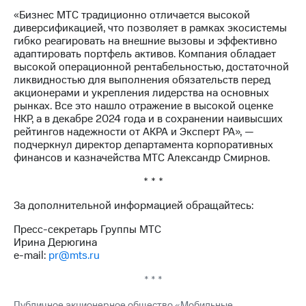
акций
«Бизнес МТС традиционно отличается высокой
Дивиденды
диверсификацией, что позволяет в рамках экосистемы
Рынок
гибко реагировать на внешние вызовы и эффективно
облигаций
адаптировать портфель активов. Компания обладает
высокой операционной рентабельностью, достаточной
Описание
ликвидностью для выполнения обязательств перед
Еврооблигации-2023
акционерами и укрепления лидерства на основных
Уведомление
рынках. Все это нашло отражение в высокой оценке
о
НКР, а в декабре 2024 года и в сохранении наивысших
погашении
рейтингов надежности от АКРА и Эксперт РА», —
именных
подчеркнул директор департамента корпоративных
облигаций
финансов и казначейства МТС Александр Смирнов.
Другое
* * *
Регистратор
Реквизиты
За дополнительной информацией обращайтесь:
Контакты
Пресс-секретарь Группы МТС
йчивое развитие
Ирина Дерюгина
и деловая этика
e-mail:
pr@mts.ru
На главную
* * *
Публичное акционерное общество «Мобильные