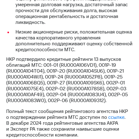
информации
умеренная долговая нагрузка, достаточный запас
Информация
прочности для обслуживания долга, высокая
акционерам
операционная рентабельность и достаточная
Документы
ликвидность.
ПАО
"МТС"
Низкие акционерные риски, положительная оценка
Собрания
качества корпоративного управления
акционеров
дополнительно поддерживают оценку собственной
Личный
кредитоспособности МТС.
кабинет
НКР подтвердило кредитные рейтинги 13 выпусков
акционера
облигаций МТС: 001-01 (RU000A106VD1), 001P-19
Акционерный
(RU000A104T04), 001P-20 (RU000A104SU6), 001P-21
капитал
(RU000A104WJ1), 001P-24 (RU000A105ZP8), 001P-25
Контроль
(RU000A106BQ5), 001P-27 (RU000A109SK6), 002Р-01
и
(RU000A1075E4), 002Р-02 (RU000A1078S8), 002Р-03
аудит
(RU000A10AF49), 002Р-04 (RU000A1083U4), 002Р-05
Рынок
(RU000A1083W0), 002Р-06 (RU000A109312).
акций
Полный текст сообщения рейтингового агентства НКР
Описание
о подтверждении рейтинга МТС доступен по
ссылке
.
Программа
В декабре 2024 года рейтинговые агентства АКРА
приобретения
и Эксперт РА также сохранили наивысшие оценки
Порядок
кредитоспособности компании.
выкупа