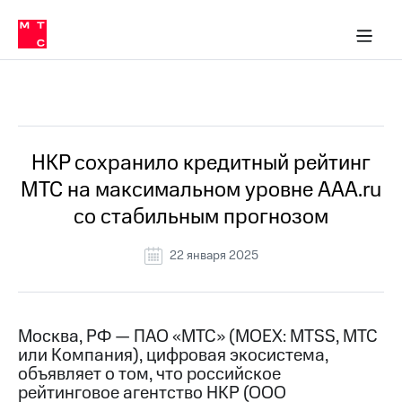
О
сторам и акционерам
Комплаенс и деловая этика
Устойчивое развитие
Медиа-центр
О МТС
О МТС
На главную
компании
О
компании
Стратегия
Стратегия
Все Новости
Карьера
в МТС
Карьера
в МТС
Пресс-
НКР сохранило кредитный рейтинг
релизы
История
МТС на максимальном уровне AAA.ru
компании
МТС
со стабильным прогнозом
о технологиях
Руководство
региона
22 января 2025
Правовая
информация
Контакты
Москва, РФ — ПАО «МТС» (MOEX: MTSS, МТС
или Компания), цифровая экосистема,
Медиа-центр
объявляет о том, что российское
Пресс-
рейтинговое агентство НКР (ООО
релизы