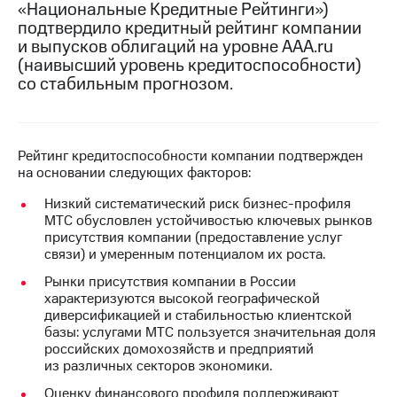
«Национальные Кредитные Рейтинги»)
подтвердило кредитный рейтинг компании
МТС
и выпусков облигаций на уровне AAA.ru
о технологиях
(наивысший уровень кредитоспособности)
Достижения
со стабильным прогнозом.
Интервью
Финансовая
Рейтинг кредитоспособности компании подтвержден
отчетность
на основании следующих факторов:
Контакты
Низкий систематический риск бизнес-профиля
МТС обусловлен устойчивостью ключевых рынков
Пригласить
присутствия компании (предоставление услуг
спикера
связи) и умеренным потенциалом их роста.
Рынки присутствия компании в России
м и акционерам
характеризуются высокой географической
Корпоративное
диверсификацией и стабильностью клиентской
управление
базы: услугами МТС пользуется значительная доля
российских домохозяйств и предприятий
Корпоративный
из различных секторов экономики.
секретарь
Раскрытие
Оценку финансового профиля поддерживают