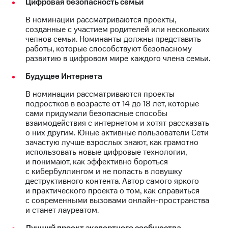
Цифровая безопасность семьи
акций
Дивиденды
В номинации рассматриваются проекты,
Рынок
созданные с участием родителей или нескольких
облигаций
челнов семьи. Номинанты должны представить
работы, которые способствуют безопасному
Описание
развитию в цифровом мире каждого члена семьи.
Еврооблигации-2023
Уведомление
Будущее Интернета
о
погашении
В номинации рассматриваются проекты
именных
подростков в возрасте от 14 до 18 лет, которые
облигаций
сами придумали безопасные способы
Другое
взаимодействия с интернетом и хотят рассказать
о них другим. Юные активные пользователи Сети
Регистратор
зачастую лучше взрослых знают, как грамотно
Реквизиты
использовать новые цифровые технологии,
Контакты
и понимают, как эффективно бороться
йчивое развитие
с кибербуллингом и не попасть в ловушку
деструктивного контента. Автор самого яркого
и деловая этика
и практического проекта о том, как справиться
На главную
с современными вызовами онлайн-пространства
и станет лауреатом.