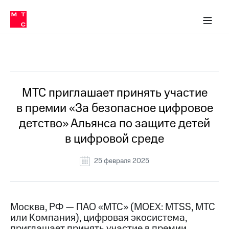
О
сторам и акционерам
Комплаенс и деловая этика
Устойчивое развитие
Медиа-центр
О МТС
О МТС
На главную
компании
О
компании
Стратегия
Стратегия
Все Новости
Карьера
в МТС
Карьера
в МТС
Пресс-
МТС приглашает принять участие
релизы
История
в премии «За безопасное цифровое
компании
МТС
детство» Альянса по защите детей
о технологиях
Руководство
в цифровой среде
региона
Правовая
25 февраля 2025
информация
Контакты
Москва, РФ — ПАО «МТС» (MOEX: MTSS, МТС
Медиа-центр
или Компания), цифровая экосистема,
Пресс-
релизы
приглашает принять участие в премии