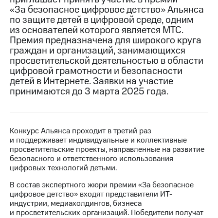
«За безопасное цифровое детство» Альянса
МТС
по защите детей в цифровой среде, одним
о технологиях
из основателей которого является МТС.
Премия предназначена для широкого круга
Достижения
граждан и организаций, занимающихся
просветительской деятельностью в области
Интервью
цифровой грамотности и безопасности
детей в Интернете. Заявки на участие
Финансовая
отчетность
принимаются до 3 марта 2025 года.
Контакты
Пригласить
Конкурс Альянса проходит в третий раз
спикера
и поддерживает индивидуальные и коллективные
просветительские проекты, направленные на развитие
м и акционерам
безопасного и ответственного использования
Корпоративное
цифровых технологий детьми.
управление
В состав экспертного жюри премии «За безопасное
Корпоративный
цифровое детство» входят представители ИТ-
секретарь
индустрии, медиахолдингов, бизнеса
Раскрытие
и просветительских организаций. Победители получат