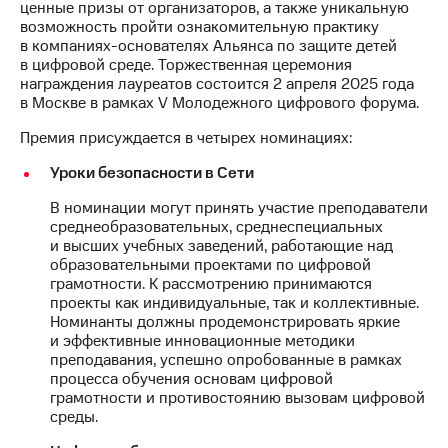
информации
ценные призы от организаторов, а также уникальную
Информация
возможность пройти ознакомительную практику
акционерам
в компаниях-основателях Альянса по защите детей
Документы
в цифровой среде. Торжественная церемония
ПАО
награждения лауреатов состоится 2 апреля 2025 года
"МТС"
в Москве в рамках V Молодежного цифрового форума.
Собрания
акционеров
Премия присуждается в четырех номинациях:
Личный
Уроки безопасности в Сети
кабинет
акционера
В номинации могут принять участие преподаватели
Акционерный
среднеобразовательных, среднеспециальных
капитал
и высших учебных заведений, работающие над
Контроль
образовательными проектами по цифровой
и
грамотности. К рассмотрению принимаются
аудит
проекты как индивидуальные, так и коллективные.
Рынок
Номинанты должны продемонстрировать яркие
акций
и эффективные инновационные методики
преподавания, успешно опробованные в рамках
Описание
процесса обучения основам цифровой
Программа
грамотности и противостоянию вызовам цифровой
приобретения
среды.
Порядок
выкупа