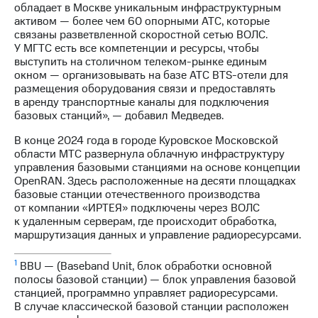
обладает в Москве уникальным инфраструктурным
активом — более чем 60 опорными АТС, которые
связаны разветвленной скоростной сетью ВОЛС.
У МГТС есть все компетенции и ресурсы, чтобы
выступить на столичном телеком-рынке единым
окном — организовывать на базе АТС BTS-отели для
размещения оборудования связи и предоставлять
в аренду транспортные каналы для подключения
базовых станций», — добавил Медведев.
В конце 2024 года в городе Куровское Московской
области МТС развернула облачную инфраструктуру
управления базовыми станциями на основе концепции
OpenRAN. Здесь расположенные на десяти площадках
базовые станции отечественного производства
от компании «ИРТЕЯ» подключены через ВОЛС
к удаленным серверам, где происходит обработка,
маршрутизация данных и управление радиоресурсами.
1
BBU — (Baseband Unit, блок обработки основной
полосы базовой станции) — блок управления базовой
станцией, программно управляет радиоресурсами.
В случае классической базовой станции расположен