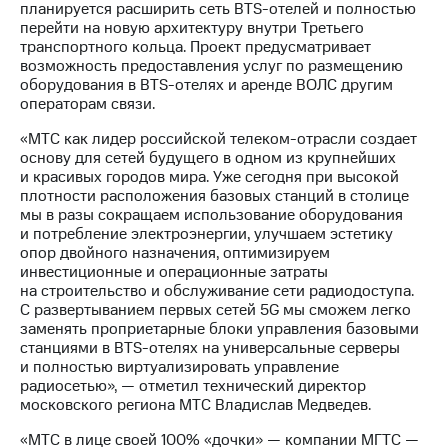
планируется расширить сеть BTS-отелей и полностью
акций
перейти на новую архитектуру внутри Третьего
Дивиденды
транспортного кольца. Проект предусматривает
Рынок
возможность предоставления услуг по размещению
облигаций
оборудования в BTS-отелях и аренде ВОЛС другим
операторам связи.
Описание
Еврооблигации-2023
«МТС как лидер российской телеком-отрасли создает
Уведомление
основу для сетей будущего в одном из крупнейших
о
и красивых городов мира. Уже сегодня при высокой
погашении
плотности расположения базовых станций в столице
именных
мы в разы сокращаем использование оборудования
облигаций
и потребление электроэнергии, улучшаем эстетику
Другое
опор двойного назначения, оптимизируем
инвестиционные и операционные затраты
Регистратор
на строительство и обслуживание сети радиодоступа.
Реквизиты
С развертыванием первых сетей 5G мы сможем легко
Контакты
заменять проприетарные блоки управления базовыми
йчивое развитие
станциями в BTS-отелях на универсальные серверы
и деловая этика
и полностью виртуализировать управление
На главную
радиосетью», — отметил технический директор
московского региона МТС Владислав Медведев.
«МТС в лице своей 100% «дочки» — компании МГТС —