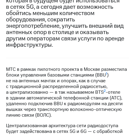
которая в будущем будет использоваться
в сетях 5G, а сегодня дает возможность
МТС
обойтись меньшим количеством
о технологиях
оборудования, сократить
энергопотребление, улучшить внешний вид
Достижения
антенных опор в столице и оказывать
другим операторам связи услуги по аренде
Интервью
инфраструктуры.
Финансовая
отчетность
Контакты
МТС в рамках пилотного проекта в Москве разместила
1
блоки управления базовыми станциями (BBU
)
Пригласить
не на антенных мачтах и опорах, как в случае
спикера
с традиционной распределенной радиосетью,
2
а централизованно — в так называемом BTS
-отеле
м и акционерам
в здании автоматической телефонной станции (АТС),
Корпоративное
удаленно подключив BBU к радиомодулям на десяти
управление
вышках через транспортную волоконно-оптическую
линию связи (ВОЛС).
Корпоративный
секретарь
Централизованная архитектура сети радиодоступа
Раскрытие
будет задействована в сетях 5G и 6G — с обработкой