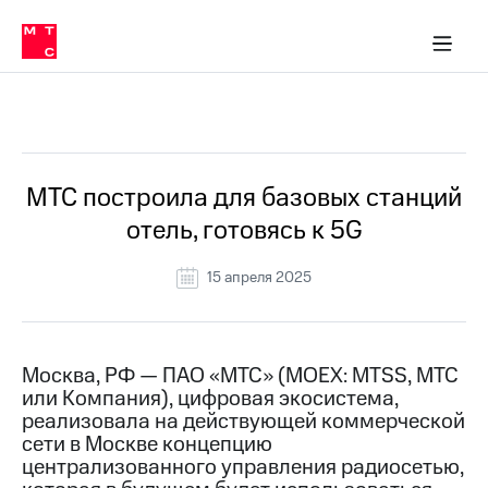
О
сторам и акционерам
Комплаенс и деловая этика
Устойчивое развитие
Медиа-центр
О МТС
О МТС
На главную
компании
О
компании
Стратегия
Стратегия
Все Новости
Карьера
в МТС
Карьера
в МТС
Пресс-
МТС построила для базовых станций
релизы
История
отель, готовясь к 5G
компании
МТС
о технологиях
Руководство
15 апреля 2025
региона
Правовая
информация
Москва, РФ — ПАО «МТС» (MOEX: MTSS, МТС
или Компания), цифровая экосистема,
Контакты
реализовала на действующей коммерческой
сети в Москве концепцию
Медиа-центр
Пресс-
централизованного управления радиосетью,
релизы