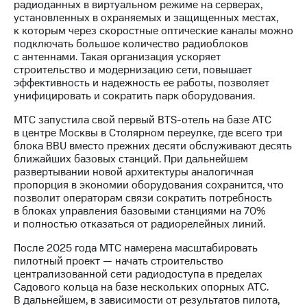
информации
радиоданных в виртуальном режиме на серверах,
Информация
установленных в охраняемых и защищенных местах,
акционерам
к которым через скоростные оптические каналы можно
Документы
подключать большое количество радиоблоков
ПАО
с антеннами. Такая организация ускоряет
"МТС"
строительство и модернизацию сети, повышает
Собрания
эффективность и надежность ее работы, позволяет
акционеров
унифицировать и сократить парк оборудования.
Личный
кабинет
МТС запустила свой первый BTS-отель на базе АТС
акционера
в центре Москвы в Столярном переулке, где всего три
Акционерный
блока BBU вместо прежних десяти обслуживают десять
капитал
ближайших базовых станций. При дальнейшем
Контроль
развертывании новой архитектуры аналогичная
и
пропорция в экономии оборудования сохранится, что
аудит
позволит операторам связи сократить потребность
Рынок
в блоках управления базовыми станциями на 70%
акций
и полностью отказаться от радиорелейных линий.
После 2025 года МТС намерена масштабировать
Описание
пилотный проект — начать строительство
Программа
централизованной сети радиодоступа в пределах
приобретения
Садового кольца на базе нескольких опорных АТС.
Порядок
В дальнейшем, в зависимости от результатов пилота,
выкупа