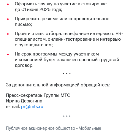
акций
Оформить заявку на участие в стажировке
Дивиденды
до 01 июня 2025 года;
Рынок
Прикрепить резюме или сопроводительное
облигаций
письмо;
Описание
Пройти этапы отбора: телефонное интервью с HR-
Еврооблигации-2023
специалистом, онлайн-тестирование и интервью
Уведомление
с руководителем;
о
На срок программы между участником
погашении
и компанией будет заключен срочный трудовой
именных
договор.
облигаций
Другое
* * *
Регистратор
За дополнительной информацией обращайтесь:
Реквизиты
Контакты
Пресс-секретарь Группы МТС
йчивое развитие
Ирина Дерюгина
и деловая этика
e-mail:
pr@mts.ru
На главную
* * *
Публичное акционерное общество «Мобильные