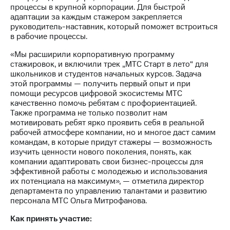
информации
процессы в крупной корпорации. Для быстрой
Информация
адаптации за каждым стажером закрепляется
акционерам
руководитель-наставник, который поможет встроиться
Документы
в рабочие процессы.
ПАО
"МТС"
«Мы расширили корпоративную программу
Собрания
стажировок, и включили трек „МТС Старт в лето“ для
акционеров
школьников и студентов начальных курсов. Задача
Личный
этой программы — получить первый опыт и при
кабинет
помощи ресурсов цифровой экосистемы МТС
акционера
качественно помочь ребятам с профориентацией.
Акционерный
Также программа не только позволит нам
капитал
мотивировать ребят ярко проявить себя в реальной
Контроль
рабочей атмосфере компании, но и многое даст самим
и
командам, в которые придут стажеры — возможность
аудит
изучить ценности нового поколения, понять, как
Рынок
компании адаптировать свои бизнес-процессы для
акций
эффективной работы с молодежью и использования
их потенциала на максимум», — отметила директор
Описание
департамента по управлению талантами и развитию
Программа
персонала МТС Ольга Митрофанова.
приобретения
Порядок
Как принять участие:
выкупа