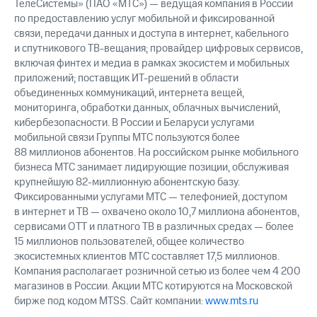
ТелеСистемы» (ПАО «МТС») — ведущая компания в России
по предоставлению услуг мобильной и фиксированной
связи, передачи данных и доступа в интернет, кабельного
и спутникового ТВ-вещания; провайдер цифровых сервисов,
включая финтех и медиа в рамках экосистем и мобильных
приложений; поставщик ИТ-решений в области
объединенных коммуникаций, интернета вещей,
мониторинга, обработки данных, облачных вычислений,
кибербезопасности. В России и Беларуси услугами
мобильной связи Группы МТС пользуются более
88 миллионов абонентов. На российском рынке мобильного
бизнеса МТС занимает лидирующие позиции, обслуживая
крупнейшую 82-миллионную абонентскую базу.
Фиксированными услугами МТС — телефонией, доступом
в интернет и ТВ — охвачено около 10,7 миллиона абонентов,
сервисами OTT и платного ТВ в различных средах — более
15 миллионов пользователей, общее количество
экосистемных клиентов МТС составляет 17,5 миллионов.
Компания располагает розничной сетью из более чем 4 200
магазинов в России. Акции МТС котируются на Московской
бирже под кодом MTSS. Сайт компании:
www.mts.ru