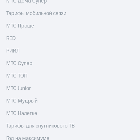
МТС Дома Супер
Тарифы мобильной связи
МТС Проще
RED
РИИЛ
МТС Супер
МТС ТОП
МТС Junior
МТС Мудрый
МТС Налегке
Тарифы для спутникового ТВ
Год на максимуме