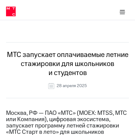
О
сторам и акционерам
Комплаенс и деловая этика
Устойчивое развитие
Медиа-центр
О МТС
О МТС
На главную
компании
О
компании
Стратегия
Стратегия
Все Новости
Карьера
в МТС
Карьера
в МТС
Пресс-
МТС запускает оплачиваемые летние
релизы
История
стажировки для школьников
компании
МТС
и студентов
о технологиях
Руководство
региона
28 апреля 2025
Правовая
информация
Контакты
Москва, РФ — ПАО «МТС» (MOEX: MTSS, МТС
или Компания), цифровая экосистема,
Медиа-центр
запускает программу летней стажировки
Пресс-
«МТС Старт в лето» для школьников
релизы