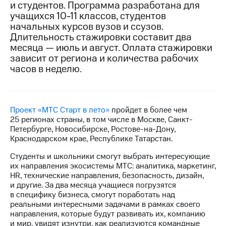
и студентов. Программа разработана для
учащихся 10-11 классов, студентов
МТС
начальных курсов вузов и ссузов.
о технологиях
Длительность стажировки составит два
Достижения
месяца — июль и август. Оплата стажировки
зависит от региона и количества рабочих
Интервью
часов в неделю.
Финансовая
отчетность
Проект «МТС Старт в лето»
пройдет в более чем
Контакты
25 регионах страны, в том числе в Москве, Санкт-
Петербурге, Новосибирске, Ростове-на-Дону,
Пригласить
Краснодарском крае, Республике Татарстан.
спикера
Студенты и школьники смогут выбрать интересующие
м и акционерам
их направления экосистемы МТС: аналитика, маркетинг,
Корпоративное
HR, технические направления, безопасность, дизайн,
управление
и другие. За два месяца учащиеся погрузятся
в специфику бизнеса, смогут поработать над
Корпоративный
реальными интересными задачами в рамках своего
секретарь
направления, которые будут развивать их, компанию
Раскрытие
и мир, увидят изнутри, как реализуются командные