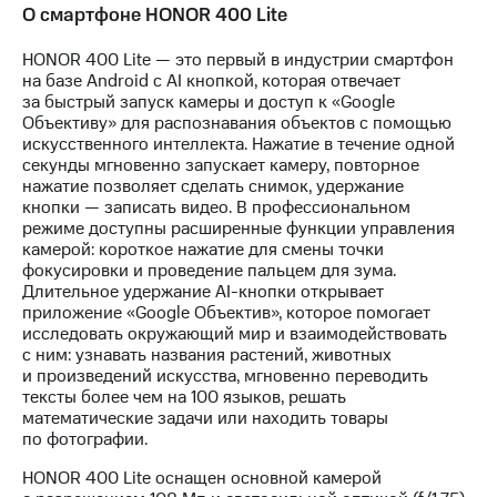
информации
О смартфоне HONOR 400 Lite
Информация
акционерам
HONOR 400 Lite — это первый в индустрии смартфон
Документы
на базе Android с AI кнопкой, которая отвечает
ПАО
за быстрый запуск камеры и доступ к «Google
"МТС"
Объективу» для распознавания объектов с помощью
Собрания
искусственного интеллекта. Нажатие в течение одной
акционеров
секунды мгновенно запускает камеру, повторное
Личный
нажатие позволяет сделать снимок, удержание
кабинет
кнопки — записать видео. В профессиональном
акционера
режиме доступны расширенные функции управления
Акционерный
камерой: короткое нажатие для смены точки
капитал
фокусировки и проведение пальцем для зума.
Контроль
Длительное удержание AI-кнопки открывает
и
приложение «Google Объектив», которое помогает
аудит
исследовать окружающий мир и взаимодействовать
Рынок
с ним: узнавать названия растений, животных
акций
и произведений искусства, мгновенно переводить
тексты более чем на 100 языков, решать
Описание
математические задачи или находить товары
Программа
по фотографии.
приобретения
Порядок
HONOR 400 Lite оснащен основной камерой
выкупа