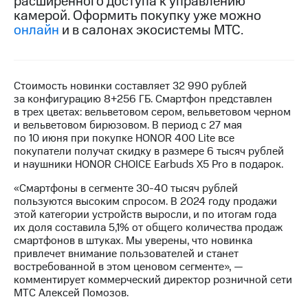
расширенного доступа к управлению
камерой. Оформить покупку уже можно
МТС
онлайн
и в салонах экосистемы МТС.
о технологиях
Достижения
Стоимость новинки составляет 32 990 рублей
Интервью
за конфигурацию 8+256 ГБ. Смартфон представлен
в трех цветах: вельветовом сером, вельветовом черном
Финансовая
и вельветовом бирюзовом. В период с 27 мая
отчетность
по 10 июня при покупке HONOR 400 Lite все
покупатели получат скидку в размере 6 тысяч рублей
Контакты
и наушники HONOR CHOICE Earbuds X5 Pro в подарок.
Пригласить
«Смартфоны в сегменте 30-40 тысяч рублей
спикера
пользуются высоким спросом. В 2024 году продажи
этой категории устройств выросли, и по итогам года
м и акционерам
их доля составила 5,1% от общего количества продаж
Корпоративное
смартфонов в штуках. Мы уверены, что новинка
управление
привлечет внимание пользователей и станет
востребованной в этом ценовом сегменте», —
Корпоративный
комментирует коммерческий директор розничной сети
секретарь
МТС Алексей Помозов.
Раскрытие