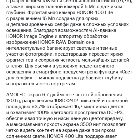
с разрешением 108 Мп и светосильной оптикой (f/1,75),
акций
а также широкоугольной камерой 5 Мп с датчиком
Дивиденды
глубины. Фронтальная камера HONOR 400 Lite
Рынок
с разрешением 16 Мп создана для ярких
облигаций
и детализированных селфи даже в сложных условиях
освещения. Благодаря возможностям AI-движка
Описание
HONOR Image Engine и алгоритму обработки
Еврооблигации-2023
изображений HONOR RAW Domain она
Уведомление
интеллектуально балансирует светлые и темные
о
участки фотографии, предотвращая пересвет ярких
погашении
фрагментов и сохраняя четкость мельчайших деталей
именных
в тенях. Для съемки в условиях недостаточного
облигаций
освещения в смартфоне предусмотрена функция «Свет
Другое
для селфи» — мягкая подсветка добавляет глубину
и выразительность портретам.
Регистратор
Реквизиты
AMOLED-экран 6,7 дюймов с частотой обновления
Контакты
120 Гц, разрешением 1080×2412 пикселей и полезной
йчивое развитие
площадью 93,7% отображает 16,7 миллиона цветов
и деловая этика
и охватывает 100% цветового пространства DCI-P3,
На главную
обеспечивая точную и насыщенную цветопередачу,
а максимальная яркость экрана 3500 нит позволяет
четко видеть контент на экране даже при ярком
солнечном свете. HONOR 400 Lite поддерживает