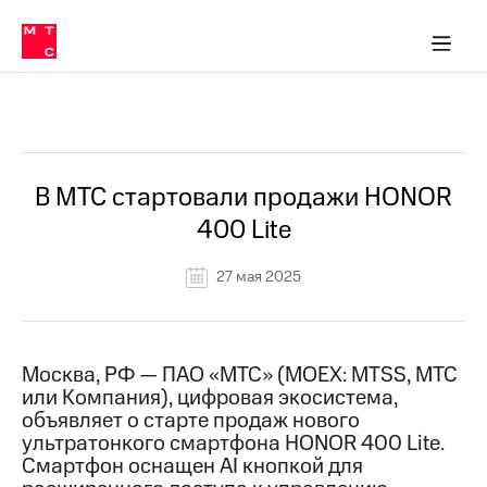
О
сторам и акционерам
Комплаенс и деловая этика
Устойчивое развитие
Медиа-центр
О МТС
О МТС
На главную
компании
О
компании
Стратегия
Стратегия
Все Новости
Карьера
в МТС
Карьера
в МТС
Пресс-
В МТС стартовали продажи HONOR
релизы
История
400 Lite
компании
МТС
о технологиях
Руководство
27 мая 2025
региона
Правовая
информация
Москва, РФ — ПАО «МТС» (MOEX: MTSS, МТС
или Компания), цифровая экосистема,
Контакты
объявляет о старте продаж нового
ультратонкого смартфона HONOR 400 Lite.
Медиа-центр
Пресс-
Смартфон оснащен AI кнопкой для
релизы