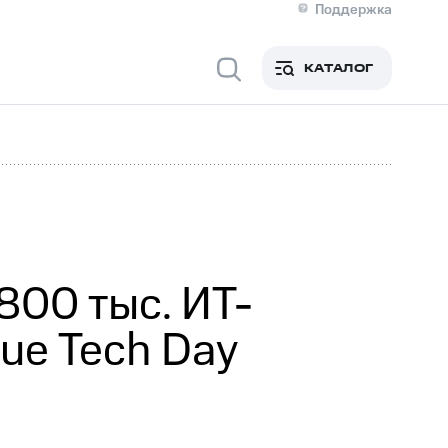
Поддержка
О МТС
я информация
Контакты
КАТАЛОГ
Медиа-центр
кты
Пригласить спикера
Инвесторам и акционерам
ция акционерам
Документы
роль и аудит
Рынок акций
й
Описание
р
Реквизиты
Контакты
Устойчивое развитие
Комплаенс и деловая этика
На главную
800 тыс. ИТ-
ue Tech Day