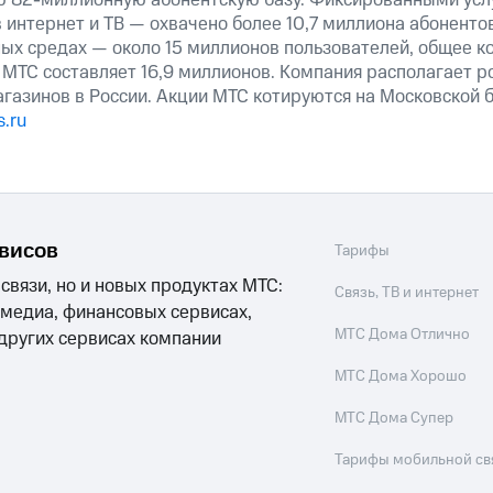
ю 82-миллионную абонентскую базу. Фиксированными ус
 интернет и ТВ — охвачено более 10,7 миллиона абоненто
ных средах — около 15 миллионов пользователей, общее к
 МТС составляет 16,9 миллионов. Компания располагает р
агазинов в России. Акции МТС котируются на Московской
.ru
рвисов
Тарифы
 связи, но и новых продуктах МТС:
Связь, ТВ и интернет
 медиа, финансовых сервисах,
МТС Дома Отлично
 других сервисах компании
МТС Дома Хорошо
МТС Дома Супер
Тарифы мобильной св