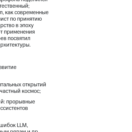
тественный;
л, как современные
ист по принятию
рство в эпоху
от применения
рев посвятил
рхитектуры.
звитие
нтальных открытий
частный космос;
ий: прорывные
ассистентов
ошибок LLM,
ным рядам и др.