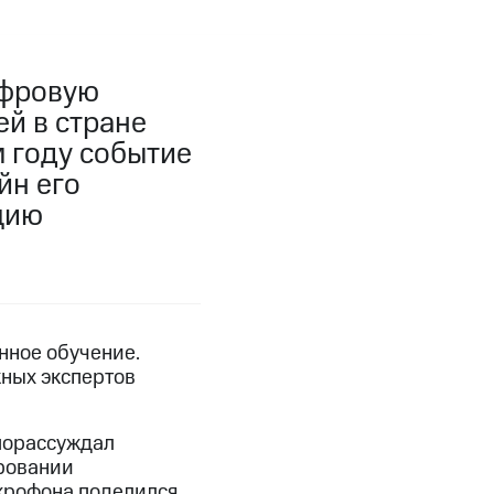
ифровую
й в стране
м году событие
йн его
цию
нное обучение.
жных экспертов
порассуждал
ровании
крофона поделился