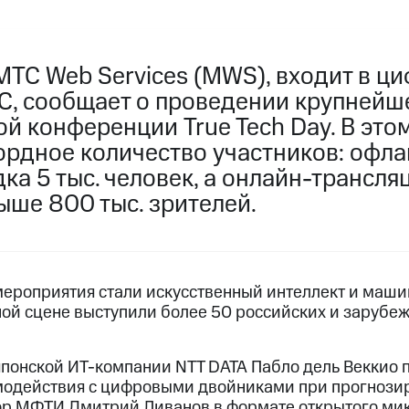
МТС Web Services (MWS), входит в ц
С, сообщает о проведении крупнейше
й конференции True Tech Day. В это
ордное количество участников: офла
ка 5 тыс. человек, а онлайн-трансля
ыше 800 тыс. зрителей.
роприятия стали искусственный интеллект и маши
ной сцене выступили более 50 российских и зарубе
японской ИТ-компании NTT DATA Пабло дель Веккио 
модействия с цифровыми двойниками при прогнози
ор МФТИ Дмитрий Ливанов в формате открытого ми