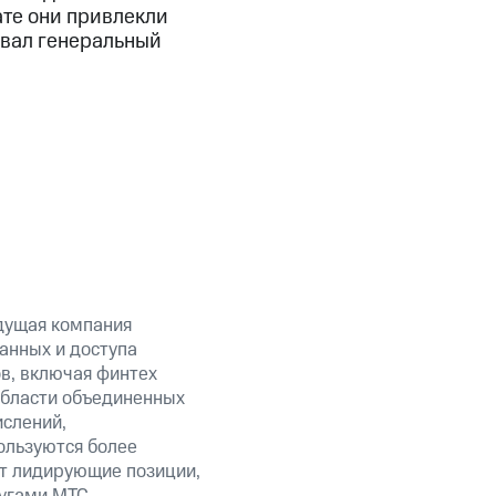
ате они привлекли
овал генеральный
дущая компания
анных и доступа
ов, включая финтех
области объединенных
ислений,
ользуются более
ет лидирующие позиции,