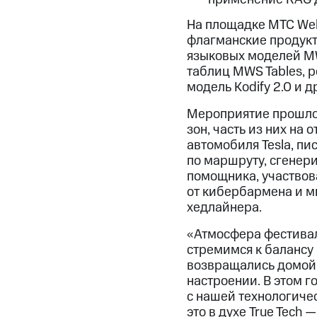
На площадке МТС Web
флагманские продукт
языковых моделей MW
таблиц MWS Tables, 
модель Kodify 2.0 и д
Мероприятие прошло 
зон, часть из них на
автомобиля Tesla, пи
по маршруту, сгенер
помощника, участвова
от кибербармена и м
хедлайнера.
«Атмосфера фестивал
стремимся к балансу
возвращались домой 
настроении. В этом 
с нашей технологиче
это в духе True Tech