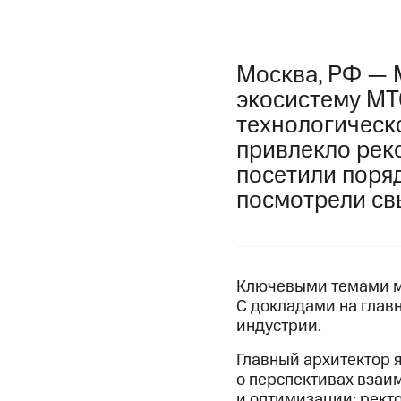
Москва, РФ — 
экосистему МТ
технологическо
привлекло рек
посетили поряд
посмотрели св
Ключевыми темами ме
С докладами на глав
индустрии.
Главный архитектор 
о перспективах взаи
и оптимизации; рект