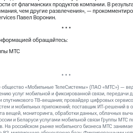
сти от флагманских продуктов компании. В результ
имания, чем другие развлечения», — прокомментир
rvices Павел Воронин.
* * *
информацией обращайтесь:
ппы МТС
* * *
е общество «Мобильные ТелеСистемы» (ПАО «МТС») — ве
ению услуг мобильной и фиксированной связи, передачи д
 и спутникового ТВ-вещания; провайдер цифровых сервис
истем и мобильных приложений; поставщик ИТ-решений в 
та вещей, мониторинга, обработки данных, облачных выч
оссии и Беларуси услугами мобильной связи Группы МТС п
в. На российском рынке мобильного бизнеса МТС занима