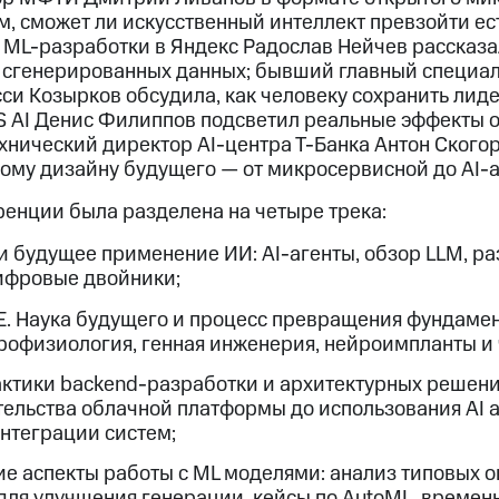
, сможет ли искусственный интеллект превзойти ес
 ML-разработки в Яндекс Радослав Нейчев рассказа
 сгенерированных данных; бывший главный специал
си Козырков обсудила, как человеку сохранить лиде
S AI Денис Филиппов подсветил реальные эффекты 
хнический директор AI-центра Т-Банка Антон Ского
ому дизайну будущего — от микросервисной до AI-а
ренции была разделена на четыре трека:
и будущее применение ИИ: AI-агенты, обзор LLM, ра
ифровые двойники;
. Наука будущего и процесс превращения фундаме
йрофизиология, генная инженерия, нейроимпланты и 
ктики backend-разработки и архитектурных решен
тельства облачной платформы до использования AI 
нтеграции систем;
ие аспекты работы с ML моделями: анализ типовых 
ля улучшения генерации, кейсы по AutoML, времен