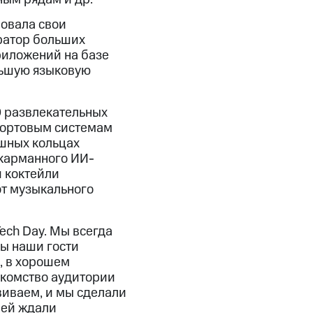
овала свои
ратор больших
риложений на базе
льшую языковую
0 развлекательных
к бортовым системам
ушных кольцах
 карманного ИИ-
и коктейли
от музыкального
ech Day. Мы всегда
бы наши гости
, в хорошем
акомство аудитории
иваем, и мы сделали
елей ждали