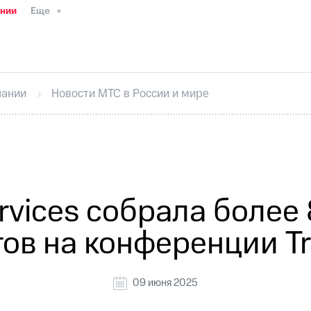
ании
Еще
ТС
Пресс-релизы
МТС о технологиях
ТС
История компании
Руководство региона
Правова
стижения
Интервью
Финансовая отчетность
Конта
пании
Новости МТС в России и мире
тивный секретарь
Раскрытие информации
Информа
ный кабинет акционера
Акционерный капитал
Конт
Порядок выкупа акций
Дивиденды
Рынок облигаци
 погашении именных облигаций
Другое
Регистрато
vices собрала более 
ов на конференции Tr
09 июня 2025