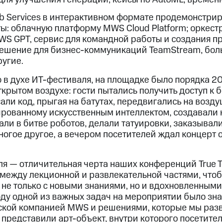
 Services в интерактивном формате продемонстрир
ы: облачную платформу MWS Cloud Platform; оркест
S GPT, сервис для командной работы и создания п
решение для бизнес-коммуникаций TeamStream, бо
ругие.
в духе ИТ-фестиваля, на площадке было порядка 2
 открытом воздухе: гости пытались получить доступ 
сали код, прыгая на батутах, передвигались на возд
ированному искусственным интеллектом, создавали
ли в битве роботов, делали татуировки, заказывал
ногое другое, а вечером посетителей ждал концерт 
я — отличительная черта наших конференций True T
 между лекционной и развлекательной частями, что
не только с новыми знаниями, но и вдохновленными
году одной из важных задач на мероприятии было зн
ской компанией MWS и решениями, которые мы разв
 — представили арт-объект, внутри которого посетит