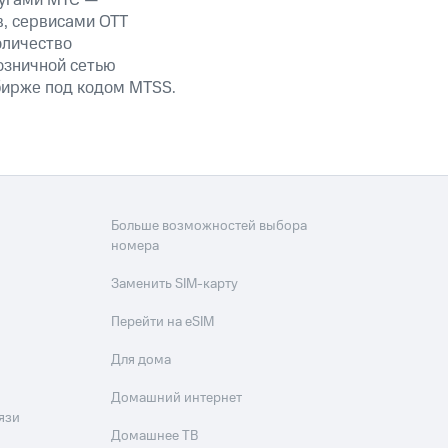
лугами МТС —
в, сервисами OTT
оличество
озничной сетью
 бирже под кодом MTSS.
Больше возможностей выбора
номера
Заменить SIM-карту
Перейти на eSIM
Для дома
Домашний интернет
язи
Домашнее ТВ