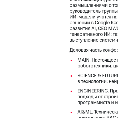
размышлениями о том
руководитель группы
ИИ-модели учатся на
решений в Google Кэс
развития AI; CEO MW
генеративного ИИ; те
выступление системн
Деловая часть конфе
MAIN. Настоящее 
робототехники, ц
SCIENCE & FUTURE
в технологии: не
ENGINEERING. Пра
подходы от строи
программиста и и
AI&ML. Техническ
применение RAG д