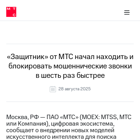
О
сторам и акционерам
Комплаенс и деловая этика
Устойчивое развитие
Медиа-центр
О МТС
О МТС
На главную
компании
О
компании
Стратегия
Стратегия
Все Новости
Карьера
в МТС
Карьера
в МТС
Пресс-
«Защитник» от МТС начал находить и
релизы
История
блокировать мошеннические звонки
компании
МТС
в шесть раз быстрее
о технологиях
Руководство
региона
28 августа 2025
Правовая
информация
Контакты
Москва, РФ — ПАО «МТС» (MOEX: MTSS, МТС
или Компания), цифровая экосистема,
Медиа-центр
сообщает о внедрении новых моделей
Пресс-
искусственного интеллекта для поиска
релизы