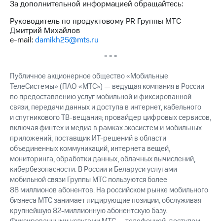
За дополнительной информацией обращайтесь:
акций
Дивиденды
Руководитель по продуктовому PR Группы МТС
Рынок
Дмитрий Михайлов
облигаций
e-mail:
damikh25@mts.ru
Описание
* * *
Еврооблигации-2023
Уведомление
Публичное акционерное общество «Мобильные
о
ТелеСистемы» (ПАО «МТС») — ведущая компания в России
погашении
по предоставлению услуг мобильной и фиксированной
именных
связи, передачи данных и доступа в интернет, кабельного
облигаций
и спутникового ТВ-вещания; провайдер цифровых сервисов,
Другое
включая финтех и медиа в рамках экосистем и мобильных
Регистратор
приложений; поставщик ИТ-решений в области
Реквизиты
объединенных коммуникаций, интернета вещей,
Контакты
мониторинга, обработки данных, облачных вычислений,
йчивое развитие
кибербезопасности. В России и Беларуси услугами
и деловая этика
мобильной связи Группы МТС пользуются более
На главную
88 миллионов абонентов. На российском рынке мобильного
бизнеса МТС занимает лидирующие позиции, обслуживая
крупнейшую 82-миллионную абонентскую базу.