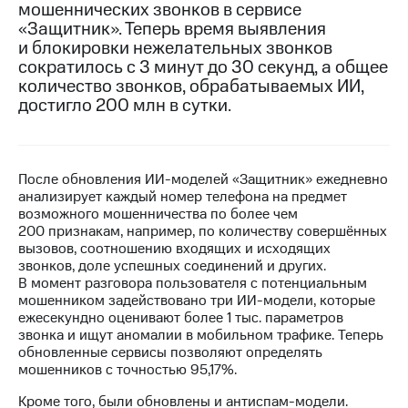
мошеннических звонков в сервисе
«Защитник». Теперь время выявления
МТС
и блокировки нежелательных звонков
о технологиях
сократилось с 3 минут до 30 секунд, а общее
Достижения
количество звонков, обрабатываемых ИИ,
достигло 200 млн в сутки.
Интервью
Финансовая
отчетность
После обновления ИИ-моделей «Защитник» ежедневно
анализирует каждый номер телефона на предмет
Контакты
возможного мошенничества по более чем
200 признакам, например, по количеству совершённых
Пригласить
вызовов, соотношению входящих и исходящих
спикера
звонков, доле успешных соединений и других.
В момент разговора пользователя с потенциальным
м и акционерам
мошенником задействовано три ИИ-модели, которые
Корпоративное
ежесекундно оценивают более 1 тыс. параметров
управление
звонка и ищут аномалии в мобильном трафике. Теперь
обновленные сервисы позволяют определять
Корпоративный
мошенников с точностью 95,17%.
секретарь
Раскрытие
Кроме того, были обновлены и антиспам-модели.