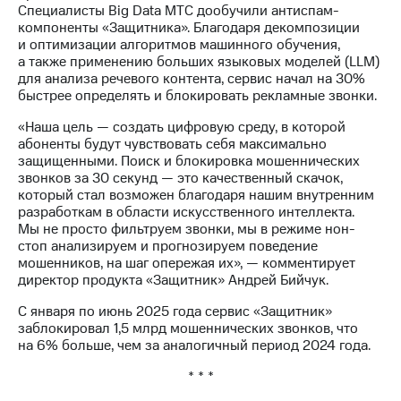
информации
Специалисты Big Data МТС дообучили антиспам-
Информация
компоненты «Защитника». Благодаря декомпозиции
акционерам
и оптимизации алгоритмов машинного обучения,
Документы
а также применению больших языковых моделей (LLM)
ПАО
для анализа речевого контента, сервис начал на 30%
"МТС"
быстрее определять и блокировать рекламные звонки.
Собрания
акционеров
«Наша цель — создать цифровую среду, в которой
Личный
абоненты будут чувствовать себя максимально
кабинет
защищенными. Поиск и блокировка мошеннических
акционера
звонков за 30 секунд — это качественный скачок,
Акционерный
который стал возможен благодаря нашим внутренним
капитал
разработкам в области искусственного интеллекта.
Контроль
Мы не просто фильтруем звонки, мы в режиме нон-
и
стоп анализируем и прогнозируем поведение
аудит
мошенников, на шаг опережая их», — комментирует
Рынок
директор продукта «Защитник» Андрей Бийчук.
акций
С января по июнь 2025 года сервис «Защитник»
Описание
заблокировал 1,5 млрд мошеннических звонков, что
Программа
на 6% больше, чем за аналогичный период 2024 года.
приобретения
* * *
Порядок
выкупа