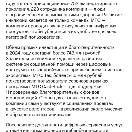
акций
году к штату присоединились 752 эксперта зрелого
Дивиденды
поколения. 223 сотрудника компании — люди
Рынок
с ограниченными возможностями здоровья. Развитие
облигаций
инклюзии касается не только команды МТС —
компания проводит экспертизу качества цифровых
Описание
продуктов, чтобы убедиться в их удобстве для всех
Еврооблигации-2023
категорий пользователей.
Уведомление
Объем прямых инвестиций в благотворительность
о
в 2024 году составил более 743 млн рублей.
погашении
Значительное внимание уделяется развитию
именных
системной социальной помощи через цифровые
облигаций
инструменты фандрайзинга с привлечением клиентов
Другое
экосистемы МТС. Так, более 54,5 млн рублей
пожертвовали пользователи сервисов в рамках
Регистратор
программы МТС CashBack — для поддержки
Реквизиты
11 проверенных благотворительных фондов
Контакты
и организаций. Около двух тысяч сотрудников
йчивое развитие
компании сами участвуют в социальных проектах
и деловая этика
в качестве волонтеров — в реализации экологических
На главную
и образовательных инициатив.
Обеспечение доступности цифровых сервисов и услуг,
а также информационной и кибербезопасности