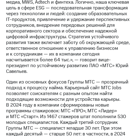
информации
медиа, MWS, Adtech и финтеха. Логично, наша ключевая
Информация
цель в сфере ESG — последовательная трансформация
акционерам
через технологии и людей: создание образовательных
Документы
IT-продуктов, привлечение и удержание перспективных
ПАО
сотрудников, внедрение передовых решений для
"МТС"
корпоративного сектора и обеспечение надежной
Собрания
цифровой инфраструктуры. Стратегия устойчивого
акционеров
развития также включает заботу об окружающей среде,
Личный
ответственное отношение к управлению бизнесом
кабинет
и к сотрудникам — их в компании сегодня
акционера
насчитывается более 64 тыс.», — говорит вице-
Акционерный
президент по устойчивому развитию ПАО «МТС» Юрий
капитал
Савельев.
Контроль
и
Один из основных фокусов Группы МТС — прозрачный
аудит
подход к процессу найма. Карьерный сайт МТС Jobs
Рынок
позволяет соискателям с разным опытом найти
акций
подходящие возможности для устройства карьеры.
В 2024 году в компании сформированы новые
Описание
программы стажировок: МТС «ПРО», МТС «Лидер»
Программа
и МТС «Старт». Из 1467 стажеров штат пополнили 530
приобретения
молодых специалистов. Каждый третий сотрудник
Порядок
Группы МТС — специалист младше 30 лет. При этом
выкупа
каждый десятый — старше 50 лет: в частности, в 2024