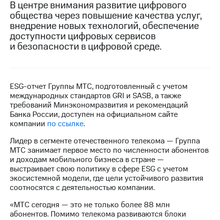
В центре внимания развитие цифрового
общества через повышение качества услуг,
МТС
внедрение новых технологий, обеспечение
о технологиях
доступности цифровых сервисов
Достижения
и безопасности в цифровой среде.
Интервью
Финансовая
ESG-отчет Группы МТС, подготовленный с учетом
отчетность
международных стандартов GRI и SASB, а также
требований Минэкономразвития и рекомендаций
Контакты
Банка России, доступен на официальном сайте
компании
по ссылке
.
Пригласить
спикера
Лидер в сегменте отечественного телекома — Группа
МТС занимает первое место по численности абонентов
м и акционерам
и доходам мобильного бизнеса в стране —
Корпоративное
выстраивает свою политику в сфере ESG с учетом
управление
экосистемной модели, где цели устойчивого развития
соотносятся с деятельностью компании.
Корпоративный
секретарь
«МТС сегодня — это не только более 88 млн
Раскрытие
абонентов. Помимо телекома развиваются блоки