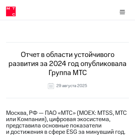
О
сторам и акционерам
Комплаенс и деловая этика
Устойчивое развитие
Медиа-центр
О МТС
О МТС
На главную
компании
О
компании
Стратегия
Стратегия
Все Новости
Карьера
в МТС
Карьера
в МТС
Пресс-
Отчет в области устойчивого
релизы
История
развития за 2024 год опубликовала
компании
МТС
Группа МТС
о технологиях
Руководство
региона
29 августа 2025
Правовая
информация
Контакты
Москва, РФ — ПАО «МТС» (MOEX: MTSS, МТС
или Компания), цифровая экосистема,
Медиа-центр
представила основные показатели
Пресс-
и достижения в сфере ESG за минувший год.
релизы