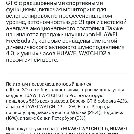
GT 6 с расширенными спортивными
функциями, включая мониторинг для
МТС
велотренировок на профессиональном
о технологиях
уровне, автономностью до 21 дня и системой
Достижения
анализа эмоционального состояния. Также
начинаются продажи наушников HUAWEI
Интервью
FreeBuds 7i, которые оснащены системой
динамического активного шумоподавления
Финансовая
4.0, и умных часов HUAWEI WATCH D2 в
отчетность
новом синем цвете.
Контакты
Пригласить
спикера
По итогам предзаказа, который длился
с 19 по 30 сентября, наибольшим спросом пользуется
модель HUAWEI WATCH GT 6 Pro, на которую
м и акционерам
Корпоративное
пришлось 56% всех заказов. Версия GT 6 собрала 42%,
управление
а часы HUAWEI WATCH D2 — 2%. В топ-3 города
по числу предзаказов вошли Москва (22%), Подольск
Корпоративный
(16%), а также Санкт-Петербург (9%).
секретарь
При покупке умных часов HUAWEI WATCH GT 6, HUAWEI
Раскрытие