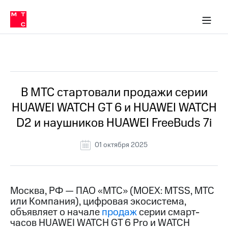
О
сторам и акционерам
Комплаенс и деловая этика
Устойчивое развитие
Медиа-центр
О МТС
О МТС
На главную
компании
О
компании
Стратегия
Стратегия
Все Новости
Карьера
в МТС
Карьера
в МТС
Пресс-
В МТС стартовали продажи серии
релизы
История
HUAWEI WATCH GT 6 и HUAWEI WATCH
компании
МТС
D2 и наушников HUAWEI FreeBuds 7i
о технологиях
Руководство
региона
01 октября 2025
Правовая
информация
Контакты
Москва, РФ — ПАО «МТС» (MOEX: MTSS, МТС
или Компания), цифровая экосистема,
Медиа-центр
объявляет о начале
продаж
серии смарт-
Пресс-
часов HUAWEI WATCH GT 6 Pro и WATCH
релизы