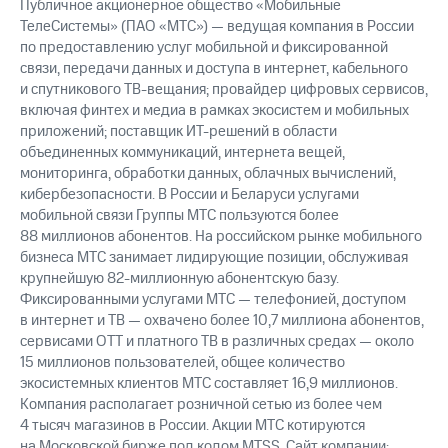
Публичное акционерное общество «Мобильные
ТелеСистемы» (ПАО «МТС») — ведущая компания в России
по предоставлению услуг мобильной и фиксированной
связи, передачи данных и доступа в интернет, кабельного
и спутникового ТВ-вещания; провайдер цифровых сервисов,
включая финтех и медиа в рамках экосистем и мобильных
приложений; поставщик ИТ-решений в области
объединенных коммуникаций, интернета вещей,
мониторинга, обработки данных, облачных вычислений,
кибербезопасности. В России и Беларуси услугами
мобильной связи Группы МТС пользуются более
88 миллионов абонентов. На российском рынке мобильного
бизнеса МТС занимает лидирующие позиции, обслуживая
крупнейшую 82-миллионную абонентскую базу.
Фиксированными услугами МТС — телефонией, доступом
в интернет и ТВ — охвачено более 10,7 миллиона абонентов,
сервисами OTT и платного ТВ в различных средах — около
15 миллионов пользователей, общее количество
экосистемных клиентов МТС составляет 16,9 миллионов.
Компания располагает розничной сетью из более чем
4 тысяч магазинов в России. Акции МТС котируются
на Московской бирже под кодом MTSS. Сайт компании: