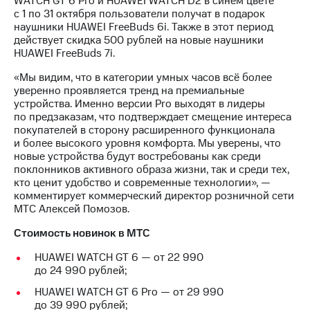
WATCH GT 6 Pro и HUAWEI WATCH D2 в синем цвете
информации
с 1 по 31 октября пользователи получат в подарок
Информация
наушники HUAWEI FreeBuds 6i. Также в этот период
акционерам
действует скидка 500 рублей на новые наушники
Документы
HUAWEI FreeBuds 7i.
ПАО
"МТС"
«Мы видим, что в категории умных часов всё более
Собрания
уверенно проявляется тренд на премиальные
акционеров
устройства. Именно версии Pro выходят в лидеры
Личный
по предзаказам, что подтверждает смещение интереса
кабинет
покупателей в сторону расширенного функционала
акционера
и более высокого уровня комфорта. Мы уверены, что
Акционерный
новые устройства будут востребованы как среди
капитал
поклонников активного образа жизни, так и среди тех,
Контроль
кто ценит удобство и современные технологии», —
и
комментирует коммерческий директор розничной сети
аудит
МТС Алексей Помозов.
Рынок
акций
Стоимость новинок в МТС
Описание
HUAWEI WATCH GT 6 — от 22 990
Программа
до 24 990 рублей;
приобретения
Порядок
HUAWEI WATCH GT 6 Pro — от 29 990
выкупа
до 39 990 рублей;