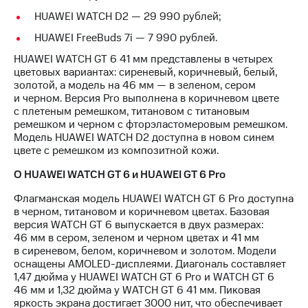
акций
HUAWEI WATCH D2 — 29 990 рублей;
Дивиденды
Рынок
HUAWEI FreeBuds 7i — 7 990 рублей.
облигаций
HUAWEI WATCH GT 6 41 мм представлены в четырех
цветовых вариантах: сиреневый, коричневый, белый,
Описание
золотой, а модель на 46 мм — в зеленом, сером
Еврооблигации-2023
и черном. Версия Pro выполнена в коричневом цвете
Уведомление
c плетеным ремешком, титановом с титановым
о
ремешком и черном с фторэластомеровым ремешком.
погашении
Модель HUAWEI WATCH D2 доступна в новом синем
именных
цвете с ремешком из композитной кожи.
облигаций
Другое
О HUAWEI WATCH GT 6 и HUAWEI GT 6 Pro
Регистратор
Флагманская модель HUAWEI WATCH GT 6 Pro доступна
Реквизиты
в черном, титановом и коричневом цветах. Базовая
Контакты
версия WATCH GT 6 выпускается в двух размерах:
йчивое развитие
46 мм в сером, зеленом и черном цветах и 41 мм
и деловая этика
в сиреневом, белом, коричневом и золотом. Модели
На главную
оснащены AMOLED-дисплеями. Диагональ составляет
1,47 дюйма у HUAWEI WATCH GT 6 Pro и WATCH GT 6
46 мм и 1,32 дюйма у WATCH GT 6 41 мм. Пиковая
яркость экрана достигает 3000 нит, что обеспечивает