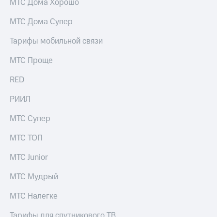
МТС Дома Хорошо
МТС Дома Супер
Тарифы мобильной связи
МТС Проще
RED
РИИЛ
МТС Супер
МТС ТОП
МТС Junior
МТС Мудрый
МТС Налегке
Тарифы для спутникового ТВ