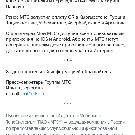
кластера «Платежи и переводы» ПАО «МТС» Кирилл
информации
Пальчун.
Информация
акционерам
Ранее МТС запустил оплату QR в Кыргызстане, Турции,
Документы
Таджикистане, Узбекистане, Азербайджане и Армении.
ПАО
"МТС"
Оплата через Мой МТС доступна всем пользователям
Собрания
приложения на iOS и Android. Абоненты МТС могут
акционеров
совершать платежи даже при отрицательном балансе,
Личный
достаточно быть подключенным к сети Интернет.
кабинет
акционера
* * *
Акционерный
капитал
За дополнительной информацией обращайтесь:
Контроль
и
Пресс-секретарь Группы МТС
аудит
Ирина Дерюгина
Рынок
e-mail:
pr@mts.ru
акций
* * *
Описание
Программа
Публичное акционерное общество «Мобильные
приобретения
ТелеСистемы» (ПАО «МТС») — ведущая компания в России
Порядок
по предоставлению услуг мобильной и фиксированной
выкупа
связи, передачи данных и доступа в интернет, кабельного