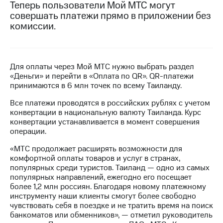
Теперь пользователи Мой МТС могут
совершать платежи прямо в приложении без
МТС
комиссии.
о технологиях
Достижения
Интервью
Для оплаты через Мой МТС нужно выбрать раздел
«Деньги» и перейти в «Оплата по QR». QR-платежи
Финансовая
принимаются в 6 млн точек по всему Таиланду.
отчетность
Все платежи проводятся в российских рублях с учетом
Контакты
конвертации в национальную валюту Таиланда. Курс
конвертации устанавливается в момент совершения
Пригласить
операции.
спикера
«МТС продолжает расширять возможности для
комфортной оплаты товаров и услуг в странах,
м и акционерам
популярных среди туристов. Таиланд — одно из самых
Корпоративное
популярных направлений, ежегодно его посещает
управление
более 1,2 млн россиян. Благодаря новому платежному
инструменту наши клиенты смогут более свободно
Корпоративный
чувствовать себя в поездке и не тратить время на поиск
секретарь
банкоматов или обменников», — отметил руководитель
Раскрытие