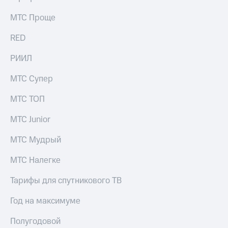
МТС Проще
RED
РИИЛ
МТС Супер
МТС ТОП
МТС Junior
МТС Мудрый
МТС Налегке
Тарифы для спутникового ТВ
Год на максимуме
Полугодовой