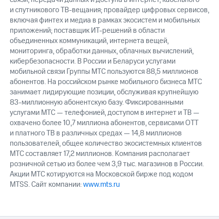
акций
и спутникового ТВ-вещания; провайдер цифровых сервисов,
Дивиденды
включая финтех и медиа в рамках экосистем и мобильных
Рынок
приложений; поставщик ИТ-решений в области
облигаций
объединенных коммуникаций, интернета вещей,
мониторинга, обработки данных, облачных вычислений,
Описание
Еврооблигации-2023
кибербезопасности. В России и Беларуси услугами
Уведомление
мобильной связи Группы МТС пользуются 88,5 миллионов
о
абонентов. На российском рынке мобильного бизнеса МТС
погашении
занимает лидирующие позиции, обслуживая крупнейшую
именных
83-миллионную абонентскую базу. Фиксированными
облигаций
услугами МТС — телефонией, доступом в интернет и ТВ —
Другое
охвачено более 10,7 миллиона абонентов, сервисами OTT
и платного ТВ в различных средах — 14,8 миллионов
Регистратор
пользователей, общее количество экосистемных клиентов
Реквизиты
МТС составляет 17,2 миллионов. Компания располагает
Контакты
розничной сетью из более чем 3,9 тыс. магазинов в России.
йчивое развитие
и деловая этика
Акции МТС котируются на Московской бирже под кодом
На главную
MTSS. Сайт компании:
www.mts.ru