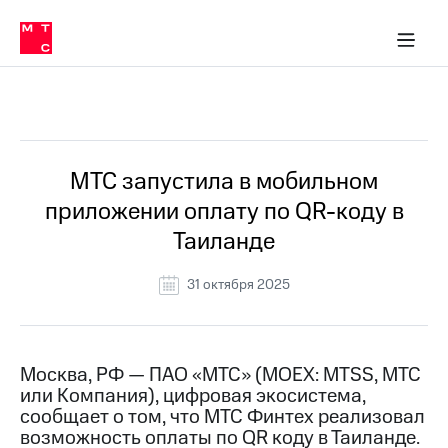
О
сторам и акционерам
Комплаенс и деловая этика
Устойчивое развитие
Медиа-центр
О МТС
О МТС
На главную
компании
О
компании
Стратегия
Стратегия
Все Новости
Карьера
в МТС
Карьера
в МТС
Пресс-
МТС запустила в мобильном
релизы
История
приложении оплату по QR-коду в
компании
МТС
Таиланде
о технологиях
Руководство
региона
31 октября 2025
Правовая
информация
Контакты
Москва, РФ — ПАО «МТС» (MOEX: MTSS, МТС
или Компания), цифровая экосистема,
Медиа-центр
сообщает о том, что МТС Финтех реализовал
Пресс-
возможность оплаты по QR коду в Таиланде.
релизы