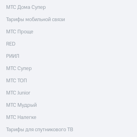
акций
МТС Дома Супер
Дивиденды
Рынок
Тарифы мобильной связи
облигаций
МТС Проще
Описание
Еврооблигации-2023
RED
Уведомление
о
погашении
РИИЛ
именных
облигаций
МТС Супер
Другое
МТС ТОП
Регистратор
Реквизиты
МТС Junior
Контакты
йчивое развитие
МТС Мудрый
и деловая этика
На главную
МТС Налегке
Тарифы для спутникового ТВ