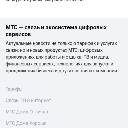
информации
Информация
акционерам
Документы
ПАО
МТС — связь и экосистема цифровых
"МТС"
сервисов
Собрания
акционеров
Актуальные новости не только о тарифах и услугах
Личный
кабинет
связи, но и новых продуктах МТС: цифровых
акционера
приложениях для работы и отдыха, ТВ и медиа,
Акционерный
финансовых сервисах, технологиях для запуска и
капитал
продвижения бизнеса и других сервисах компании
Контроль
и
аудит
Рынок
Тарифы
акций
Связь, ТВ и интернет
Описание
Программа
МТС Дома Отлично
приобретения
Порядок
МТС Дома Хорошо
выкупа