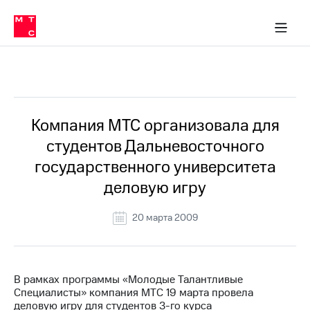
О
сторам и акционерам
Комплаенс и деловая этика
Устойчивое развитие
Медиа-центр
О МТС
О МТС
На главную
компании
О
компании
Стратегия
Стратегия
Все Новости
Карьера
в МТС
Карьера
в МТС
Пресс-
Компания МТС организовала для
релизы
История
студентов Дальневосточного
компании
МТС
государственного университета
о технологиях
Руководство
деловую игру
региона
Правовая
20 марта 2009
информация
Контакты
В рамках программы «Молодые Талантливые
Медиа-центр
Специалисты» компания МТС 19 марта провела
Пресс-
деловую игру для студентов 3-го курса
релизы