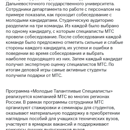
Дальневосточного государственного университета.
Сотрудники департамента по работе с персоналом на
МТС
примере показали, как проходит собеседование с
о технологиях
молодыми кандидатами. Студенческую аудиторию
разделили на три команды. Из каждой было выбрано
Достижения
по одному кандидату, с которым специалисты МТС
провели собеседование. После собеседования каждой
Интервью
команде было предложено отметить сильные и слабые
стороны каждого кандидата, их успехи и ошибки в
Финансовая
поведении во время собеседования и выбрать
отчетность
наиболее подходящего из них. Затем каждый кандидат
получил экспертную оценку специалистов МТС. По
Контакты
итогам деловой игры самые активные студенты
получили подарки от МТС.
Пригласить
спикера
Программа «Молодые Талантливые Специалисты»
м и акционерам
реализуется компанией МТС во многих регионах
Корпоративное
России. В рамках программы сотрудники МТС
управление
организуют стажировки и семинары для студентов,
оказывают материальную поддержку в приобретении
Корпоративный
наглядных пособий для учащихся технических вузов,
секретарь
участвуют в ярмарках вакансий и поддерживают
Раскрытие
конкурсы лучших выпускников вузов.