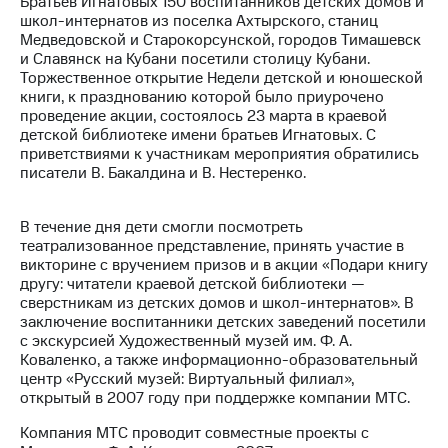
Братьев Игнатовых 150 воспитанников детских домов и
школ-интернатов из поселка Ахтырского, станиц
МТС
Медведовской и Старокорсунской, городов Тимашевск
о технологиях
и Славянск на Кубани посетили столицу Кубани.
Торжественное открытие Недели детской и юношеской
Достижения
книги, к празднованию которой было приурочено
проведение акции, состоялось 23 марта в краевой
Интервью
детской библиотеке имени братьев Игнатовых. С
приветствиями к участникам мероприятия обратились
Финансовая
писатели В. Бакалдина и В. Нестеренко.
отчетность
Контакты
В течение дня дети смогли посмотреть
театрализованное представление, принять участие в
Пригласить
викторине с вручением призов и в акции «Подари книгу
спикера
другу: читатели краевой детской библиотеки —
сверстникам из детских домов и школ-интернатов». В
м и акционерам
заключение воспитанники детских заведений посетили
Корпоративное
с экскурсией Художественный музей им. Ф. А.
управление
Коваленко, а также информационно-образовательный
центр «Русский музей: Виртуальный филиал»,
Корпоративный
открытый в 2007 году при поддержке компании МТС.
секретарь
Раскрытие
Компания МТС проводит совместные проекты с