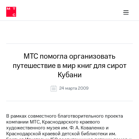
О
сторам и акционерам
Комплаенс и деловая этика
Устойчивое развитие
Медиа-центр
О МТС
О МТС
На главную
компании
О
компании
Стратегия
Стратегия
Все Новости
Карьера
в МТС
Карьера
в МТС
Пресс-
МТС помогла организовать
релизы
История
путешествие в мир книг для сирот
компании
МТС
Кубани
о технологиях
Руководство
региона
24 марта 2009
Правовая
информация
Контакты
В рамках совместного благотворительного проекта
компании МТС, Краснодарского краевого
Медиа-центр
художественного музея им. Ф. А. Коваленко и
Пресс-
Краснодарской краевой детской библиотеки им.
релизы