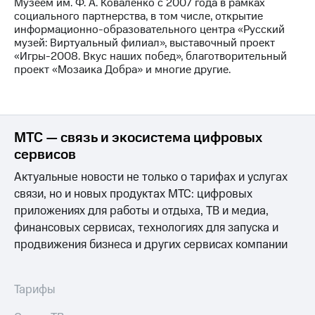
информации
Музеем им. Ф. А. Коваленко с 2007 года в рамках
Информация
социального партнерства, в том числе, открытие
акционерам
информационно-образовательного центра «Русский
Документы
музей: Виртуальный филиал», выставочный проект
ПАО
«Игры-2008. Вкус наших побед», благотворительный
"МТС"
проект «Мозаика Добра» и многие другие.
Собрания
акционеров
Личный
кабинет
МТС — связь и экосистема цифровых
акционера
Акционерный
сервисов
капитал
Контроль
Актуальные новости не только о тарифах и услугах
и
связи, но и новых продуктах МТС: цифровых
аудит
приложениях для работы и отдыха, ТВ и медиа,
Рынок
финансовых сервисах, технологиях для запуска и
акций
продвижения бизнеса и других сервисах компании
Описание
Программа
приобретения
Тарифы
Порядок
выкупа