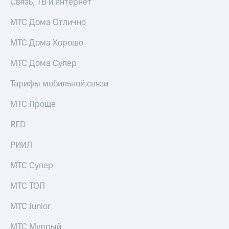
Связь, ТВ и интернет
акций
Дивиденды
МТС Дома Отлично
Рынок
облигаций
МТС Дома Хорошо
Описание
МТС Дома Супер
Еврооблигации-2023
Уведомление
Тарифы мобильной связи
о
погашении
именных
МТС Проще
облигаций
Другое
RED
Регистратор
РИИЛ
Реквизиты
Контакты
МТС Супер
йчивое развитие
и деловая этика
МТС ТОП
На главную
МТС Junior
МТС Мудрый