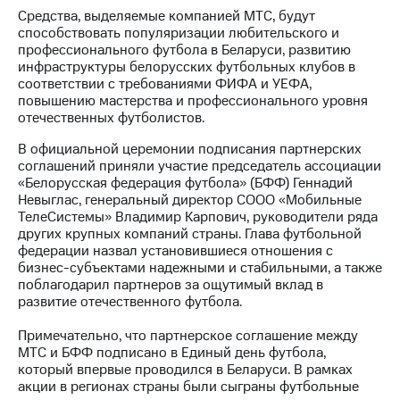
Средства, выделяемые компанией МТС, будут
МТС
способствовать популяризации любительского и
о технологиях
профессионального футбола в Беларуси, развитию
инфраструктуры белорусских футбольных клубов в
Достижения
соответствии с требованиями ФИФА и УЕФА,
повышению мастерства и профессионального уровня
Интервью
отечественных футболистов.
Финансовая
В официальной церемонии подписания партнерских
отчетность
соглашений приняли участие председатель ассоциации
«Белорусская федерация футбола» (БФФ) Геннадий
Контакты
Невыглас, генеральный директор СООО «Мобильные
ТелеСистемы» Владимир Карпович, руководители ряда
Пригласить
других крупных компаний страны. Глава футбольной
спикера
федерации назвал установившиеся отношения с
бизнес-субъектами надежными и стабильными, а также
поблагодарил партнеров за ощутимый вклад в
м и акционерам
Корпоративное
развитие отечественного футбола.
управление
Примечательно, что партнерское соглашение между
Корпоративный
МТС и БФФ подписано в Единый день футбола,
секретарь
который впервые проводился в Беларуси. В рамках
Раскрытие
акции в регионах страны были сыграны футбольные