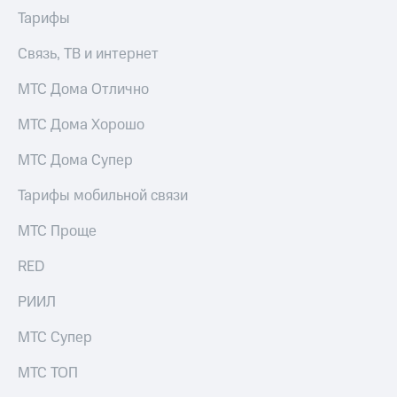
акций
Тарифы
Дивиденды
Рынок
Связь, ТВ и интернет
облигаций
МТС Дома Отлично
Описание
Еврооблигации-2023
МТС Дома Хорошо
Уведомление
о
МТС Дома Супер
погашении
именных
Тарифы мобильной связи
облигаций
Другое
МТС Проще
Регистратор
Реквизиты
RED
Контакты
йчивое развитие
РИИЛ
и деловая этика
На главную
МТС Супер
МТС ТОП