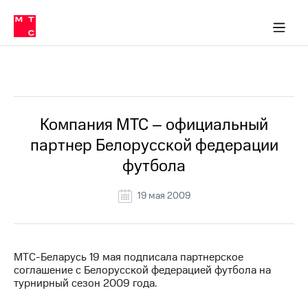
О
сторам и акционерам
Комплаенс и деловая этика
Устойчивое развитие
Медиа-центр
О МТС
О МТС
На главную
компании
О
компании
Стратегия
Стратегия
Все Новости
Карьера
в МТС
Карьера
в МТС
Пресс-
Компания МТС – официальный
релизы
История
партнер Белорусской федерации
компании
МТС
футбола
о технологиях
Руководство
региона
19 мая 2009
Правовая
информация
Контакты
МТС-Беларусь 19 мая подписала партнерское
соглашение с Белорусской федерацией футбола на
Медиа-центр
турнирный сезон 2009 года.
Пресс-
релизы