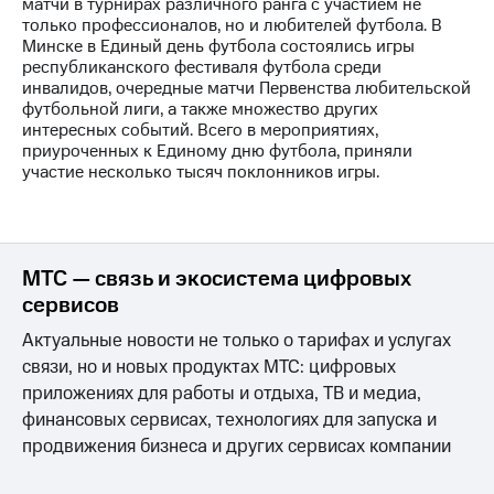
информации
матчи в турнирах различного ранга с участием не
Информация
только профессионалов, но и любителей футбола. В
акционерам
Минске в Единый день футбола состоялись игры
Документы
республиканского фестиваля футбола среди
ПАО
инвалидов, очередные матчи Первенства любительской
"МТС"
футбольной лиги, а также множество других
Собрания
интересных событий. Всего в мероприятиях,
акционеров
приуроченных к Единому дню футбола, приняли
Личный
участие несколько тысяч поклонников игры.
кабинет
акционера
Акционерный
капитал
МТС — связь и экосистема цифровых
Контроль
и
сервисов
аудит
Рынок
Актуальные новости не только о тарифах и услугах
акций
связи, но и новых продуктах МТС: цифровых
приложениях для работы и отдыха, ТВ и медиа,
Описание
финансовых сервисах, технологиях для запуска и
Программа
приобретения
продвижения бизнеса и других сервисах компании
Порядок
выкупа