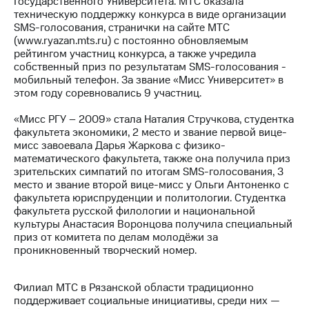
Государственного Университета. МТС оказала
техническую поддержку конкурса в виде организации
МТС
SMS-голосования, странички на сайте МТС
о технологиях
(www.ryazan.mts.ru) с постоянно обновляемым
рейтингом участниц конкурса, а также учредила
Достижения
собственный приз по результатам SMS-голосования -
мобильный телефон. За звание «Мисс Университет» в
Интервью
этом году соревновались 9 участниц.
Финансовая
«Мисс РГУ – 2009» стала Наталия Стручкова, студентка
отчетность
факультета экономики, 2 место и звание первой вице-
мисс завоевала Дарья Жаркова с физико-
Контакты
математического факультета, также она получила приз
зрительских симпатий по итогам SMS-голосования, 3
Пригласить
место и звание второй вице-мисс у Ольги Антоненко с
спикера
факультета юриспруденции и политологии. Студентка
факультета русской филологии и национальной
м и акционерам
культуры Анастасия Воронцова получила специальный
Корпоративное
приз от комитета по делам молодёжи за
управление
проникновенный творческий номер.
Корпоративный
секретарь
Филиал МТС в Рязанской области традиционно
Раскрытие
поддерживает социальные инициативы, среди них —