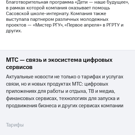
информации
благотворительная программа «Дети — наше будущее»,
Информация
в рамках которой компания оказывает помощь
акционерам
Сасовской школе-интернату. Компания также
Документы
выступала партнером различных молодежных
ПАО
проектов — «Мистер РГУ», «Первое апреля» в РГРТУ и
"МТС"
других.
Собрания
акционеров
Личный
кабинет
акционера
МТС — связь и экосистема цифровых
Акционерный
сервисов
капитал
Контроль
Актуальные новости не только о тарифах и услугах
и
связи, но и новых продуктах МТС: цифровых
аудит
приложениях для работы и отдыха, ТВ и медиа,
Рынок
финансовых сервисах, технологиях для запуска и
акций
продвижения бизнеса и других сервисах компании
Описание
Программа
приобретения
Тарифы
Порядок
выкупа