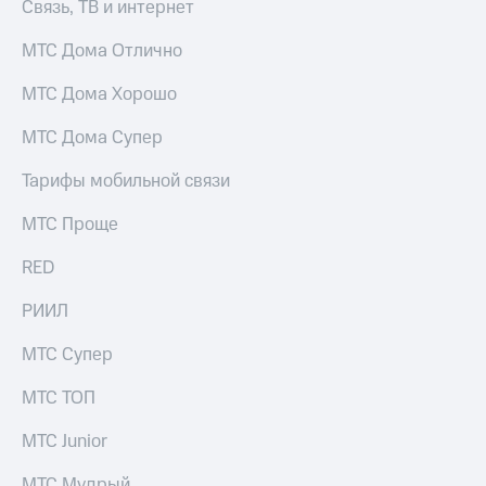
Связь, ТВ и интернет
акций
Дивиденды
МТС Дома Отлично
Рынок
облигаций
МТС Дома Хорошо
Описание
Еврооблигации-2023
МТС Дома Супер
Уведомление
о
Тарифы мобильной связи
погашении
именных
МТС Проще
облигаций
Другое
RED
Регистратор
РИИЛ
Реквизиты
Контакты
МТС Супер
йчивое развитие
и деловая этика
МТС ТОП
На главную
МТС Junior
МТС Мудрый