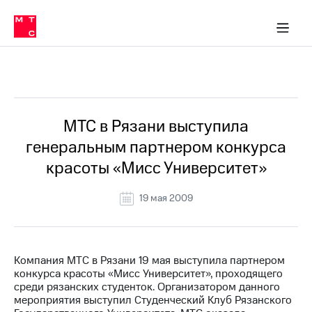
О
сторам и акционерам
Комплаенс и деловая этика
Устойчивое развитие
Медиа-центр
О МТС
О МТС
На главную
компании
О
компании
Стратегия
Стратегия
Все Новости
Карьера
в МТС
Карьера
в МТС
Пресс-
МТС в Рязани выступила
релизы
История
генеральным партнером конкурса
компании
МТС
красоты «Мисс Университет»
о технологиях
Руководство
региона
19 мая 2009
Правовая
информация
Контакты
Компания МТС в Рязани 19 мая выступила партнером
конкурса красоты «Мисс Университет», проходящего
Медиа-центр
среди рязанских студенток. Организатором данного
Пресс-
мероприятия выступил Студенческий Клуб Рязанского
релизы