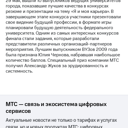
29 мая, вышли 10 выпускников ведущих университетов
города, показавшие лучшие качества в конкурсах
МТС
резюме и презентации на тему «Я и моя карьера». В
о технологиях
завершающем этапе конкурса участники презентовали
свое видение будущей профессии, в формате игры
Достижения
планировали будущую деятельность федерального
университета. Одним из самых интересных конкурсов
Интервью
финала стали задания, которые разработали
представители различных организаций-партнеров
Финансовая
мероприятия. Лучшим выпускником ВУЗов 2009 года
отчетность
была признана Юлия Чернова, набравшая наибольшое
количество баллов. Специальный приз компании МТС
Контакты
получил Александр Жуков за эрудированность и
системность.
Пригласить
спикера
м и акционерам
Корпоративное
управление
МТС — связь и экосистема цифровых
сервисов
Корпоративный
секретарь
Актуальные новости не только о тарифах и услугах
Раскрытие
связи, но и новых продуктах МТС: цифровых