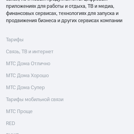
информации
приложениях для работы и отдыха, ТВ и медиа,
Информация
акционерам
финансовых сервисах, технологиях для запуска и
Документы
продвижения бизнеса и других сервисах компании
ПАО
"МТС"
Собрания
Тарифы
акционеров
Личный
Связь, ТВ и интернет
кабинет
акционера
МТС Дома Отлично
Акционерный
капитал
Контроль
МТС Дома Хорошо
и
аудит
МТС Дома Супер
Рынок
акций
Тарифы мобильной связи
Описание
МТС Проще
Программа
приобретения
RED
Порядок
выкупа