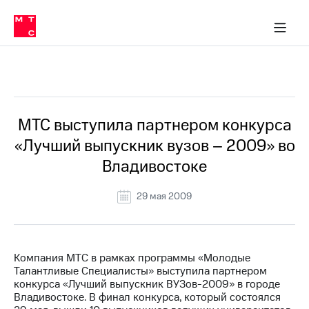
О
сторам и акционерам
Комплаенс и деловая этика
Устойчивое развитие
Медиа-центр
О МТС
О МТС
На главную
компании
О
компании
Стратегия
Стратегия
Все Новости
Карьера
в МТС
Карьера
в МТС
Пресс-
МТС выступила партнером конкурса
релизы
История
«Лучший выпускник вузов – 2009» во
компании
МТС
Владивостоке
о технологиях
Руководство
региона
29 мая 2009
Правовая
информация
Контакты
Компания МТС в рамках программы «Молодые
Талантливые Специалисты» выступила партнером
Медиа-центр
конкурса «Лучший выпускник ВУЗов-2009» в городе
Пресс-
Владивостоке. В финал конкурса, который состоялся
релизы