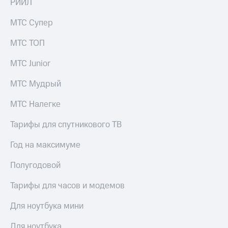
РИИЛ
акций
Дивиденды
МТС Супер
Рынок
облигаций
МТС ТОП
Описание
МТС Junior
Еврооблигации-2023
Уведомление
о
МТС Мудрый
погашении
именных
МТС Налегке
облигаций
Другое
Тарифы для спутникового ТВ
Регистратор
Год на максимуме
Реквизиты
Контакты
Полугодовой
йчивое развитие
и деловая этика
Тарифы для часов и модемов
На главную
Для ноутбука мини
Для ноутбука