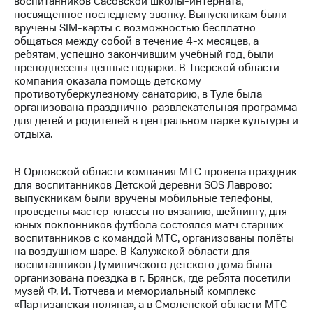
воспитанников Сасовской школы-интерната,
посвященное последнему звонку. Выпускникам были
МТС
вручены SIM-карты с возможностью бесплатно
о технологиях
общаться между собой в течение 4-х месяцев, а
ребятам, успешно закончившим учебный год, были
Достижения
преподнесены ценные подарки. В Тверской области
компания оказала помощь детскому
Интервью
противотуберкулезному санаторию, в Туле была
организована празднично-развлекательная программа
Финансовая
для детей и родителей в центральном парке культуры и
отчетность
отдыха.
Контакты
В Орловской области компания МТС провела праздник
Пригласить
для воспитанников Детской деревни SOS Лаврово:
спикера
выпускникам были вручены мобильные телефоны,
проведены мастер-классы по вязанию, шейпингу, для
м и акционерам
юных поклонников футбола состоялся матч старших
Корпоративное
воспитанников с командой МТС, организованы полёты
управление
на воздушном шаре. В Калужской области для
воспитанников Думиничского детского дома была
Корпоративный
организована поездка в г. Брянск, где ребята посетили
секретарь
музей Ф. И. Тютчева и мемориальный комплекс
Раскрытие
«Партизанская поляна», а в Смоленской области МТС