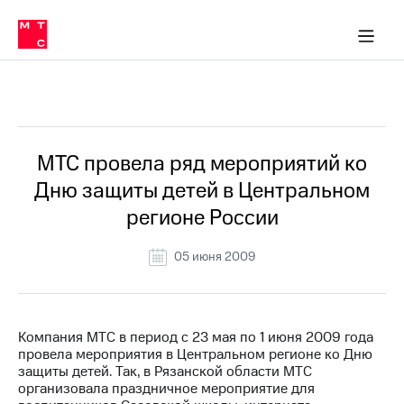
О
сторам и акционерам
Комплаенс и деловая этика
Устойчивое развитие
Медиа-центр
О МТС
О МТС
На главную
компании
О
компании
Стратегия
Стратегия
Все Новости
Карьера
в МТС
Карьера
в МТС
Пресс-
МТС провела ряд мероприятий ко
релизы
История
Дню защиты детей в Центральном
компании
МТС
регионе России
о технологиях
Руководство
региона
05 июня 2009
Правовая
информация
Контакты
Компания МТС в период с 23 мая по 1 июня 2009 года
провела мероприятия в Центральном регионе ко Дню
Медиа-центр
защиты детей. Так, в Рязанской области МТС
Пресс-
организовала праздничное мероприятие для
релизы