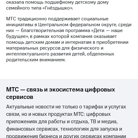
информации
оказала помощь подшефному детскому дому
Информация
семейного типа «Гнёздышко».
акционерам
Документы
МТС традиционно поддерживает социальные
ПАО
инициативы в Центральном федеральном округе, среди
"МТС"
них — благотворительная программа «Дети — наше
Собрания
будущее», в рамках которой компания оказывает
акционеров
помощь детским домам и интернатам в приобретении
Личный
материальных ресурсов для физического и
кабинет
интеллектуального развития детей, обделенных
акционера
родительским вниманием.
Акционерный
капитал
Контроль
и
МТС — связь и экосистема цифровых
аудит
Рынок
сервисов
акций
Актуальные новости не только о тарифах и услугах
Описание
связи, но и новых продуктах МТС: цифровых
Программа
приложениях для работы и отдыха, ТВ и медиа,
приобретения
финансовых сервисах, технологиях для запуска и
Порядок
выкупа
продвижения бизнеса и других сервисах компании