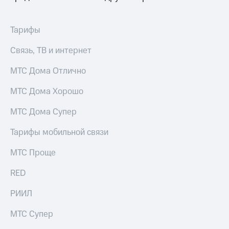
акций
Дивиденды
Рынок
Тарифы
облигаций
Связь, ТВ и интернет
Описание
Еврооблигации-2023
МТС Дома Отлично
Уведомление
о
МТС Дома Хорошо
погашении
именных
МТС Дома Супер
облигаций
Другое
Тарифы мобильной связи
Регистратор
Реквизиты
МТС Проще
Контакты
йчивое развитие
RED
и деловая этика
На главную
РИИЛ
МТС Супер