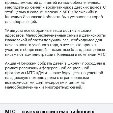
принадлежностей для детей из малообеспеченных,
многодетных семей и воспитанников детских домов. С
МТС
этой целью в салоне-магазине МТС «Волжский» г.
о технологиях
Кинешма Ивановской области был установлен короб
для сбора вещей.
Достижения
19 августа все собранные вещи достигли своих
Интервью
адресатов. Малообеспечененные семьи и дети-сироты
Ивановской области получили все необходимое для
Финансовая
начала нового учебного года, а все те, кто принял
отчетность
участие в сборе вещей, – памятные благодарственные
письма от администрации г. Кинешма и компании МТС.
Контакты
Акция «Поможем собрать детей в школу» проходила в
Пригласить
рамках реализации федеральной социальной
спикера
программы МТС «Дети – наше будущее», нацеленной
на адресную помощь детям с ограниченными
м и акционерам
возможностями, детям-сиротам и детям из
Корпоративное
малообеспеченных и многодетных семей.
управление
Корпоративный
секретарь
Раскрытие
МТС — связь и экосистема цифровых