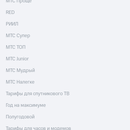
МТС Проще
акций
Дивиденды
RED
Рынок
облигаций
РИИЛ
Описание
МТС Супер
Еврооблигации-2023
Уведомление
МТС ТОП
о
погашении
именных
МТС Junior
облигаций
Другое
МТС Мудрый
Регистратор
МТС Налегке
Реквизиты
Контакты
Тарифы для спутникового ТВ
йчивое развитие
и деловая этика
Год на максимуме
На главную
Полугодовой
Тарифы для часов и модемов