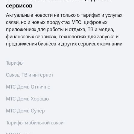
информации
сервисов
Информация
акционерам
Актуальные новости не только о тарифах и услугах
Документы
связи, но и новых продуктах МТС: цифровых
ПАО
приложениях для работы и отдыха, ТВ и медиа,
"МТС"
Собрания
финансовых сервисах, технологиях для запуска и
акционеров
продвижения бизнеса и других сервисах компании
Личный
кабинет
акционера
Тарифы
Акционерный
капитал
Связь, ТВ и интернет
Контроль
и
аудит
МТС Дома Отлично
Рынок
акций
МТС Дома Хорошо
Описание
МТС Дома Супер
Программа
приобретения
Тарифы мобильной связи
Порядок
выкупа