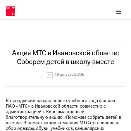
О
сторам и акционерам
Комплаенс и деловая этика
Устойчивое развитие
Медиа-центр
О МТС
О МТС
На главную
компании
О
компании
Стратегия
Стратегия
Все Новости
Карьера
в МТС
Карьера
в МТС
Пресс-
Акция МТС в Ивановской области:
релизы
История
Соберем детей в школу вместе
компании
МТС
о технологиях
Руководство
19 августа 2009
региона
Правовая
информация
В преддверии начала нового учебного года филиал
ПАО «МТС» в Ивановской области совместно с
Контакты
администрацией г. Кинешма провели
благотворительную акцию «Поможем собрать детей в
Медиа-центр
школу». В рамках акции компания МТС организовала
Пресс-
сбор одежды, обуви, учебников, канцелярских
релизы