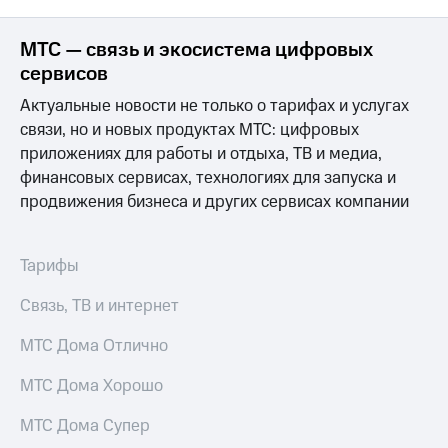
информации
Информация
акционерам
МТС — связь и экосистема цифровых
Документы
сервисов
ПАО
"МТС"
Актуальные новости не только о тарифах и услугах
Собрания
связи, но и новых продуктах МТС: цифровых
акционеров
приложениях для работы и отдыха, ТВ и медиа,
Личный
кабинет
финансовых сервисах, технологиях для запуска и
акционера
продвижения бизнеса и других сервисах компании
Акционерный
капитал
Контроль
Тарифы
и
аудит
Связь, ТВ и интернет
Рынок
акций
МТС Дома Отлично
Описание
Программа
МТС Дома Хорошо
приобретения
Порядок
МТС Дома Супер
выкупа