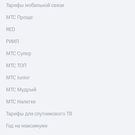
акций
Тарифы мобильной связи
Дивиденды
Рынок
МТС Проще
облигаций
RED
Описание
Еврооблигации-2023
РИИЛ
Уведомление
о
МТС Супер
погашении
именных
МТС ТОП
облигаций
Другое
МТС Junior
Регистратор
Реквизиты
МТС Мудрый
Контакты
йчивое развитие
МТС Налегке
и деловая этика
На главную
Тарифы для спутникового ТВ
Год на максимуме