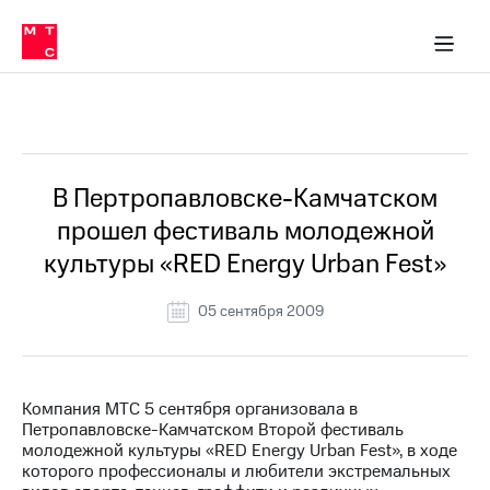
О
сторам и акционерам
Комплаенс и деловая этика
Устойчивое развитие
Медиа-центр
О МТС
О МТС
На главную
компании
О
компании
Стратегия
Стратегия
Все Новости
Карьера
в МТС
Карьера
в МТС
Пресс-
В Пертропавловске-Камчатском
релизы
История
прошел фестиваль молодежной
компании
МТС
культуры «RED Energy Urban Fest»
о технологиях
Руководство
региона
05 сентября 2009
Правовая
информация
Контакты
Компания МТС 5 сентября организовала в
Петропавловске-Камчатском Второй фестиваль
Медиа-центр
молодежной культуры «RED Energy Urban Fest», в ходе
Пресс-
которого профессионалы и любители экстремальных
релизы