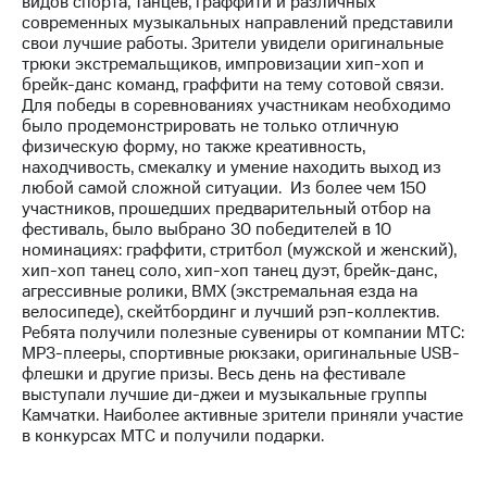
видов спорта, танцев, граффити и различных
современных музыкальных направлений представили
МТС
свои лучшие работы. Зрители увидели оригинальные
о технологиях
трюки экстремальщиков, импровизации хип-хоп и
брейк-данс команд, граффити на тему сотовой связи.
Достижения
Для победы в соревнованиях участникам необходимо
было продемонстрировать не только отличную
Интервью
физическую форму, но также креативность,
находчивость, смекалку и умение находить выход из
Финансовая
любой самой сложной ситуации. Из более чем 150
отчетность
участников, прошедших предварительный отбор на
фестиваль, было выбрано 30 победителей в 10
Контакты
номинациях: граффити, стритбол (мужской и женский),
хип-хоп танец соло, хип-хоп танец дуэт, брейк-данс,
Пригласить
агрессивные ролики, BMX (экстремальная езда на
спикера
велосипеде), скейтбординг и лучший рэп-коллектив.
Ребята получили полезные сувениры от компании МТС:
м и акционерам
MP3-плееры, спортивные рюкзаки, оригинальные USB-
Корпоративное
флешки и другие призы. Весь день на фестивале
управление
выступали лучшие ди-джеи и музыкальные группы
Камчатки. Наиболее активные зрители приняли участие
Корпоративный
в конкурсах МТС и получили подарки.
секретарь
Раскрытие