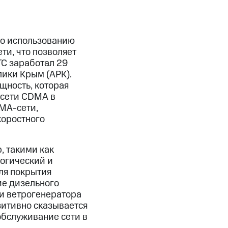
по использованию
ти, что позволяет
ТС заработал 29
ики Крым (АРК).
щность, которая
 сети CDMA в
MA-сети,
коростного
, такими как
логический и
ля покрытия
ие дизельного
ии ветрогенератора
озитивно сказывается
обслуживание сети в