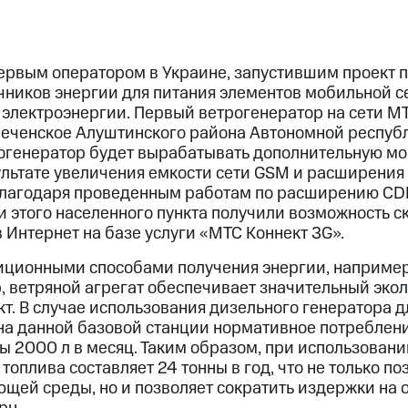
ервым оператором в Украине, запустившим проект 
ников энергии для питания элементов мобильной се
 электроэнергии. Первый ветрогенератор на сети М
реченское Алуштинского района Автономной республ
генератор будет вырабатывать дополнительную мо
ультате увеличения емкости сети GSM и расширения
Благодаря проведенным работам по расширению CD
 этого населенного пункта получили возможность с
 Интернет на базе услуги «МТС Коннект 3G».
иционными способами получения энергии, например
, ветряной агрегат обеспечивает значительный эко
т. В случае использования дизельного генератора д
а данной базовой станции нормативное потреблен
ы 2000 л в месяц. Таким образом, при использован
топлива составляет 24 тонны в год, что не только п
ющей среды, но и позволяет сократить издержки на 