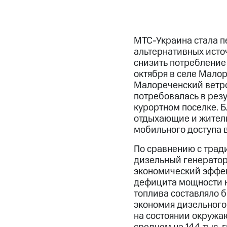
МТС-Украина стала п
альтернативных источ
снизить потребление
октября в селе Мало
Малореченский ветро
потребовалась в рез
курортном поселке. 
отдыхающие и жители
мобильного доступа в
По сравнению с трад
дизельный генератор
экономический эффек
дефицита мощности н
топлива составляло б
экономия дизельного 
на состоянии окружа