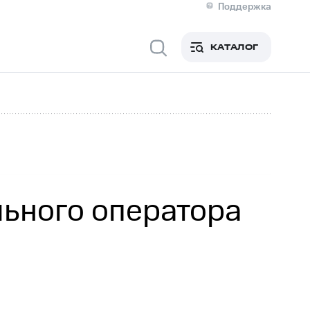
Поддержка
О МТС
я информация
Контакты
КАТАЛОГ
Медиа-центр
кты
Пригласить спикера
Инвесторам и акционерам
ция акционерам
Документы
роль и аудит
Рынок акций
й
Описание
р
Реквизиты
Контакты
Устойчивое развитие
Комплаенс и деловая этика
На главную
льного оператора