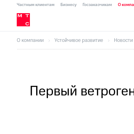
Частным клиентам
Бизнесу
Госзаказчикам
О комп
О компании
Стратегия
Карьера в М
Инвесторам и акционерам
Комплаенс и деловая этика
Устойчивое развитие
Медиа-центр
О МТС
На главную
О компании
Стратегия
Карьера в М
Пресс-релизы
МТС о технологиях
До
О компании
Устойчивое развитие
Новости
Корпоративное управление
Корпора
ПАО "МТС"
Собрания акционеров
Лич
Описание
Программа приобретения
Все Новости
Еврооблигации-2023
Уведомление о
Первый ветроген