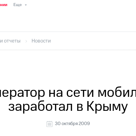
ании
Еще
ТС
Пресс-релизы
МТС о технологиях
ТС
История компании
Руководство региона
Правова
стижения
Интервью
Финансовая отчетность
Конта
 и отчеты
Новости
тивный секретарь
Раскрытие информации
Информа
ный кабинет акционера
Акционерный капитал
Конт
Порядок выкупа акций
Дивиденды
Рынок облигаци
 погашении именных облигаций
Другое
Регистрато
ератор на сети моби
заработал в Крыму
30 октября 2009