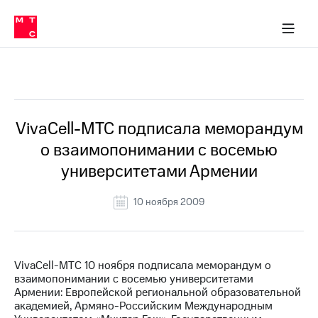
О
сторам и акционерам
Комплаенс и деловая этика
Устойчивое развитие
Медиа-центр
О МТС
О МТС
На главную
компании
О
компании
Стратегия
Стратегия
Все Новости
Карьера
в МТС
Карьера
в МТС
Пресс-
VivaCell-МТС подписала меморандум
релизы
История
о взаимопонимании с восемью
компании
МТС
университетами Армении
о технологиях
Руководство
региона
10 ноября 2009
Правовая
информация
Контакты
VivaCell-МТС 10 ноября подписала меморандум о
взаимопонимании с восемью университетами
Медиа-центр
Армении: Европейской региональной образовательной
Пресс-
академией, Армяно-Российским Международным
релизы