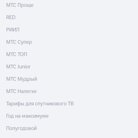
акций
МТС Проще
Дивиденды
Рынок
RED
облигаций
РИИЛ
Описание
Еврооблигации-2023
МТС Супер
Уведомление
о
МТС ТОП
погашении
именных
МТС Junior
облигаций
Другое
МТС Мудрый
Регистратор
МТС Налегке
Реквизиты
Контакты
Тарифы для спутникового ТВ
йчивое развитие
и деловая этика
Год на максимуме
На главную
Полугодовой