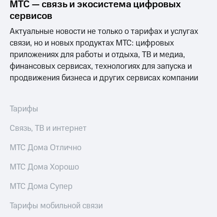
информации
МТС — связь и экосистема цифровых
Информация
сервисов
акционерам
Документы
Актуальные новости не только о тарифах и услугах
ПАО
связи, но и новых продуктах МТС: цифровых
"МТС"
приложениях для работы и отдыха, ТВ и медиа,
Собрания
финансовых сервисах, технологиях для запуска и
акционеров
Личный
продвижения бизнеса и других сервисах компании
кабинет
акционера
Акционерный
Тарифы
капитал
Контроль
Связь, ТВ и интернет
и
аудит
МТС Дома Отлично
Рынок
акций
МТС Дома Хорошо
Описание
Программа
МТС Дома Супер
приобретения
Порядок
Тарифы мобильной связи
выкупа