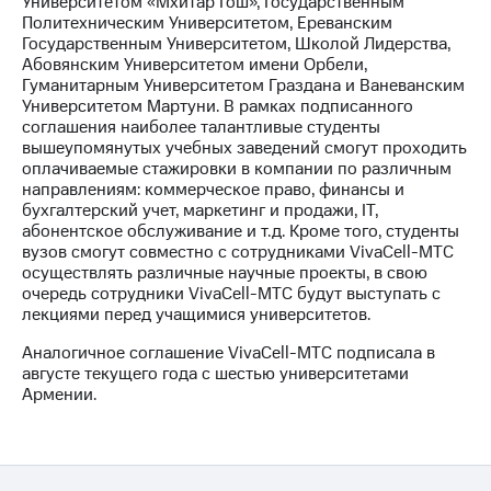
Университетом «Мхитар Гош», Государственным
Политехническим Университетом, Ереванским
МТС
Государственным Университетом, Школой Лидерства,
о технологиях
Абовянским Университетом имени Орбели,
Гуманитарным Университетом Граздана и Ваневанским
Достижения
Университетом Мартуни. В рамках подписанного
соглашения наиболее талантливые студенты
Интервью
вышеупомянутых учебных заведений смогут проходить
оплачиваемые стажировки в компании по различным
Финансовая
направлениям: коммерческое право, финансы и
отчетность
бухгалтерский учет, маркетинг и продажи, IT,
абонентское обслуживание и т.д. Кроме того, студенты
Контакты
вузов смогут совместно с сотрудниками VivaCell-МТС
осуществлять различные научные проекты, в свою
Пригласить
очередь сотрудники VivaCell-МТС будут выступать с
спикера
лекциями перед учащимися университетов.
м и акционерам
Аналогичное соглашение VivaCell-МТС подписала в
Корпоративное
августе текущего года с шестью университетами
управление
Армении.
Корпоративный
секретарь
Раскрытие