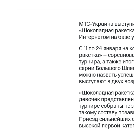
МТС-Украина выступи
«Шоколадная ракетка
Интернетом на базе у
С 11 по 24 января н
ракетка» – соревнов
турнира, а также ит
серии Большого Шлема
можно назвать успеш
выступают в двух возр
«Шоколадная ракетка»
девочек представлены
турнире собраны пер
такому составу позав
Приезд сильнейших об
высокой первой кате