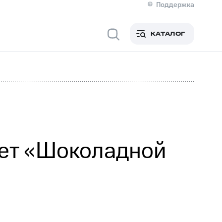
Поддержка
О МТС
я информация
Контакты
КАТАЛОГ
Медиа-центр
кты
Пригласить спикера
Инвесторам и акционерам
ция акционерам
Документы
роль и аудит
Рынок акций
й
Описание
р
Реквизиты
Контакты
Устойчивое развитие
Комплаенс и деловая этика
На главную
тет «Шоколадной