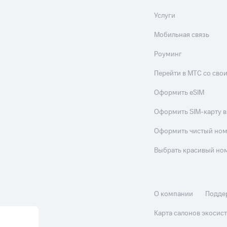
Услуги
Мобильная связь
Роуминг
Перейти в МТС со св
Оформить eSIM
Оформить SIM-карту в
Оформить чистый но
Выбрать красивый но
О компании
Подде
Карта салонов экоси