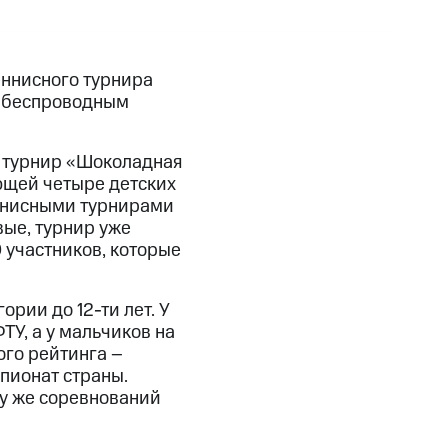
еннисного турнира
м беспроводным
й турнир «Шоколадная
ющей четыре детских
еннисными турнирами
вые, турнир уже
 участников, которые
рии до 12-ти лет. У
ТУ, а у мальчиков на
го рейтинга –
пионат страны.
му же соревнований