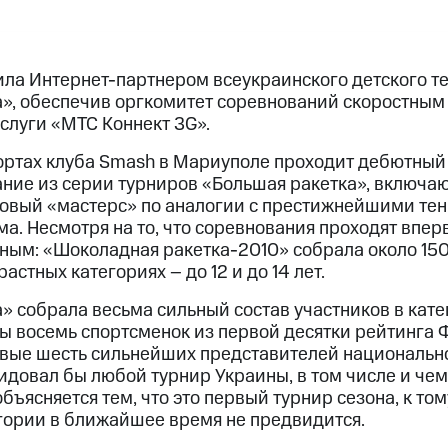
ла Интернет-партнером всеукраинского детского т
», обеспечив оргкомитет соревнований скоростны
слуги «МТС Коннект 3G».
а кортах клуба Smash в Мариуполе проходит дебютны
ание из серии турниров «Большая ракетка», включа
оговый «мастерс» по аналогии с престижнейшими т
. Несмотря на то, что соревнования проходят впер
ным: «Шоколадная ракетка-2010» собрала около 150
астных категориях – до 12 и до 14 лет.
 собрала весьма сильный состав участников в катего
 восемь спортсменок из первой десятки рейтинга Ф
вые шесть сильнейших представителей национально
идовал бы любой турнир Украины, в том числе и чем
ъясняется тем, что это первый турнир сезона, к то
гории в ближайшее время не предвидится.