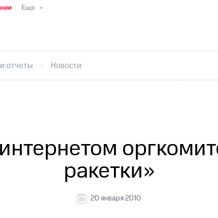
ании
Еще
ТС
Пресс-релизы
МТС о технологиях
ТС
История компании
Руководство региона
Правова
стижения
Интервью
Финансовая отчетность
Конта
 и отчеты
Новости
тивный секретарь
Раскрытие информации
Информа
ный кабинет акционера
Акционерный капитал
Конт
Порядок выкупа акций
Дивиденды
Рынок облигаци
 погашении именных облигаций
Другое
Регистрато
интернетом оргкоми
ракетки»
20 января 2010