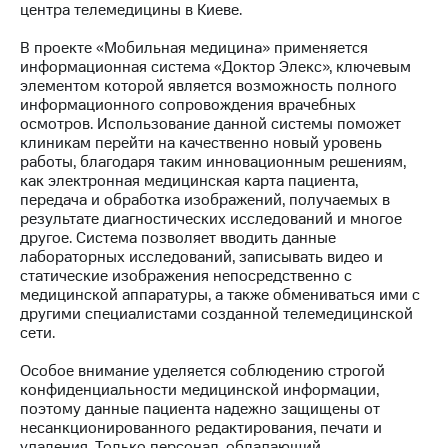
центра телемедицины в Киеве.
МТС
В проекте «Мобильная медицина» применяется
о технологиях
информационная система «Доктор Элекс», ключевым
элементом которой является возможность полного
Достижения
информационного сопровождения врачебных
осмотров. Использование данной системы поможет
Интервью
клиникам перейти на качественно новый уровень
работы, благодаря таким инновационным решениям,
Финансовая
как электронная медицинская карта пациента,
отчетность
передача и обработка изображений, получаемых в
результате диагностических исследований и многое
Контакты
другое. Система позволяет вводить данные
лабораторных исследований, записывать видео и
Пригласить
статические изображения непосредственно с
спикера
медицинской аппаратуры, а также обмениваться ими с
другими специалистами созданной телемедицинской
м и акционерам
сети.
Корпоративное
управление
Особое внимание уделяется соблюдению строгой
конфиденциальности медицинской информации,
Корпоративный
поэтому данные пациента надежно защищены от
секретарь
несанкционированного редактирования, печати и
Раскрытие
удаления. Только персонал, обладающий