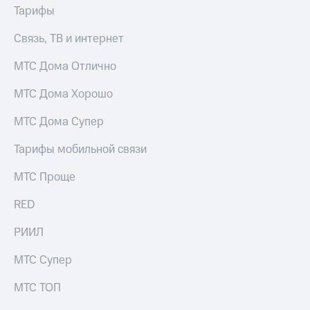
акций
Тарифы
Дивиденды
Рынок
Связь, ТВ и интернет
облигаций
МТС Дома Отлично
Описание
Еврооблигации-2023
МТС Дома Хорошо
Уведомление
о
МТС Дома Супер
погашении
именных
Тарифы мобильной связи
облигаций
Другое
МТС Проще
Регистратор
RED
Реквизиты
Контакты
РИИЛ
йчивое развитие
и деловая этика
МТС Супер
На главную
МТС ТОП