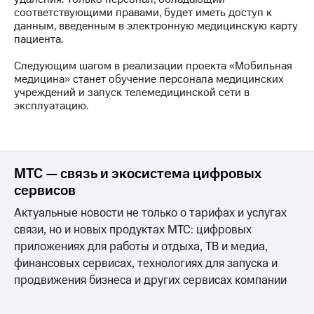
информации
соответствующими правами, будет иметь доступ к
Информация
данным, введенным в электронную медицинскую карту
акционерам
пациента.
Документы
ПАО
Следующим шагом в реализации проекта «Мобильная
"МТС"
медицина» станет обучение персонала медицинских
Собрания
учреждений и запуск телемедицинской сети в
акционеров
эксплуатацию.
Личный
кабинет
акционера
Акционерный
капитал
МТС — связь и экосистема цифровых
Контроль
сервисов
и
аудит
Актуальные новости не только о тарифах и услугах
Рынок
акций
связи, но и новых продуктах МТС: цифровых
приложениях для работы и отдыха, ТВ и медиа,
Описание
финансовых сервисах, технологиях для запуска и
Программа
продвижения бизнеса и других сервисах компании
приобретения
Порядок
выкупа