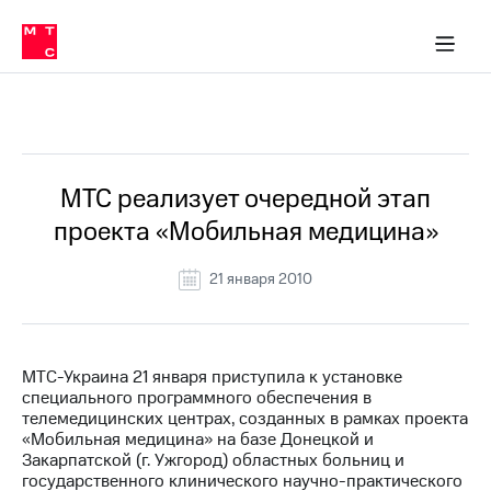
О
сторам и акционерам
Комплаенс и деловая этика
Устойчивое развитие
Медиа-центр
О МТС
О МТС
На главную
компании
О
компании
Стратегия
Стратегия
Все Новости
Карьера
в МТС
Карьера
в МТС
Пресс-
МТС реализует очередной этап
релизы
История
проекта «Мобильная медицина»
компании
МТС
о технологиях
Руководство
21 января 2010
региона
Правовая
информация
МТС-Украина 21 января приступила к установке
специального программного обеспечения в
Контакты
телемедицинских центрах, созданных в рамках проекта
«Мобильная медицина» на базе Донецкой и
Медиа-центр
Закарпатской (г. Ужгород) областных больниц и
Пресс-
государственного клинического научно-практического
релизы