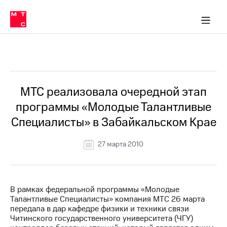
О
сторам и акционерам
Комплаенс и деловая этика
Устойчивое развитие
Медиа-центр
О МТС
О МТС
На главную
компании
О
компании
Стратегия
Стратегия
Все Новости
Карьера
в МТС
Карьера
в МТС
Пресс-
МТС реализовала очередной этап
релизы
История
программы «Молодые Талантливые
компании
МТС
Специалисты» в Забайкальском Крае
о технологиях
Руководство
региона
27 марта 2010
Правовая
информация
Контакты
В рамках федеральной программы «Молодые
Талантливые Специалисты» компания МТС 26 марта
Медиа-центр
передала в дар кафедре физики и техники связи
Пресс-
Читинского государственного университета (ЧГУ)
релизы