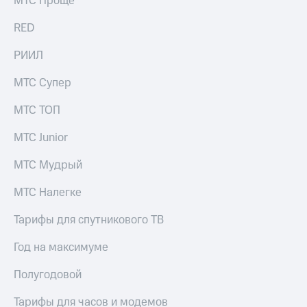
МТС Проще
акций
Дивиденды
RED
Рынок
облигаций
РИИЛ
Описание
МТС Супер
Еврооблигации-2023
Уведомление
МТС ТОП
о
погашении
МТС Junior
именных
облигаций
Другое
МТС Мудрый
Регистратор
МТС Налегке
Реквизиты
Контакты
Тарифы для спутникового ТВ
йчивое развитие
и деловая этика
Год на максимуме
На главную
Полугодовой
Тарифы для часов и модемов