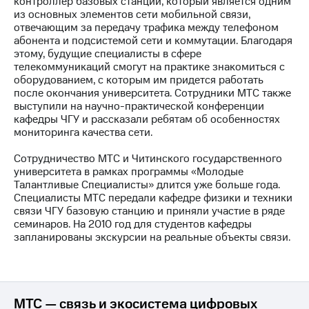
контроллер базовых станций, который является одним
из основных элементов сети мобильной связи,
МТС
отвечающим за передачу трафика между телефоном
о технологиях
абонента и подсистемой сети и коммутации. Благодаря
этому, будущие специалисты в сфере
Достижения
телекоммуникаций смогут на практике знакомиться с
оборудованием, с которым им придется работать
Интервью
после окончания университета. Сотрудники МТС также
выступили на научно-практической конференции
Финансовая
кафедры ЧГУ и рассказали ребятам об особенностях
отчетность
мониторинга качества сети.
Контакты
Сотрудничество МТС и Читинского государственного
университета в рамках программы «Молодые
Пригласить
Талантливые Специалисты» длится уже больше года.
спикера
Специалисты МТС передали кафедре физики и техники
связи ЧГУ базовую станцию и приняли участие в ряде
м и акционерам
семинаров. На 2010 год для студентов кафедры
Корпоративное
запланированы экскурсии на реальные объекты связи.
управление
Корпоративный
секретарь
Раскрытие
МТС — связь и экосистема цифровых