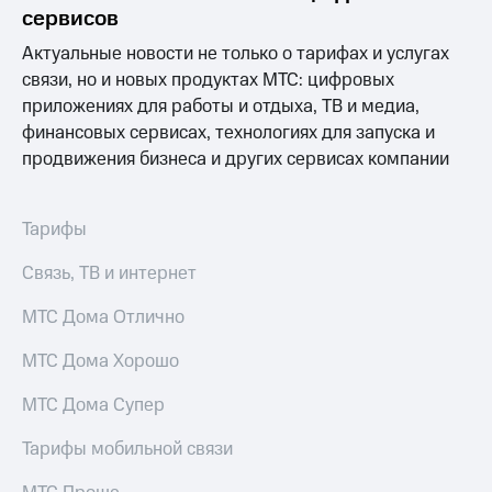
информации
сервисов
Информация
акционерам
Актуальные новости не только о тарифах и услугах
Документы
связи, но и новых продуктах МТС: цифровых
ПАО
приложениях для работы и отдыха, ТВ и медиа,
"МТС"
Собрания
финансовых сервисах, технологиях для запуска и
акционеров
продвижения бизнеса и других сервисах компании
Личный
кабинет
акционера
Тарифы
Акционерный
капитал
Связь, ТВ и интернет
Контроль
и
МТС Дома Отлично
аудит
Рынок
акций
МТС Дома Хорошо
Описание
МТС Дома Супер
Программа
приобретения
Тарифы мобильной связи
Порядок
выкупа